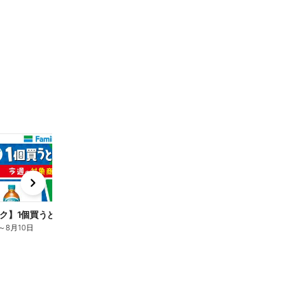
t
x
e
n
ク】1個買うと1個もらえる/麦茶
～
8月10日