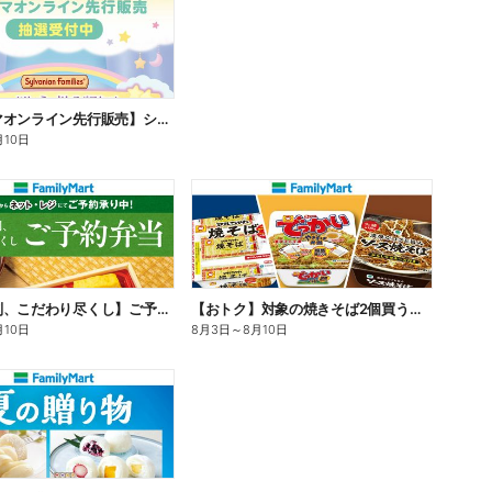
【ファミマオンライン先行販売】シルバニアファミリー
月10日
【旨さ格別、こだわり尽くし】ご予約弁当
【おトク】対象の焼きそば2個買うと100円引き!
月10日
8月3日
～
8月10日