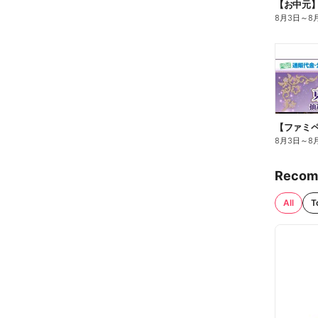
【お中元
8月3日
～
8
8月3日
～
8
Recom
All
T