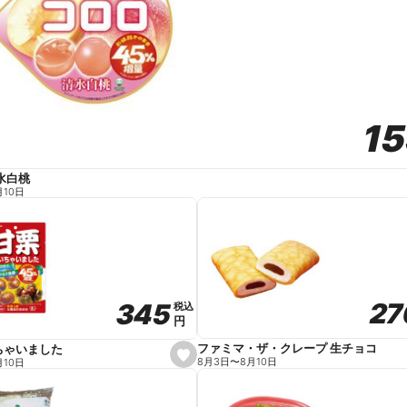
1
1
水白桃
月10日
27
27
345
345
税込
税込
円
円
ファミマ・ザ・クレープ 生チョコ
ちゃいました
s
8月3日
〜
8月10日
月10日
e
t
f
a