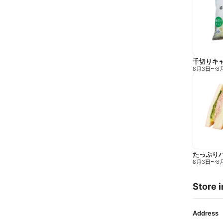
千切りキ
8月3日
〜
8
たっぷり
8月3日
〜
8
Store i
Address