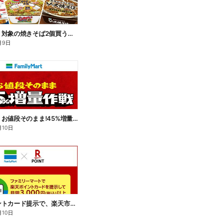
【おトク】対象の焼きそば2個買うと100円引き!
月9日
【おトク】お値段そのまま!45%増量作戦!
月10日
楽天ポイントカード提示で、楽天市場でのお買い物がおトクに!
月10日