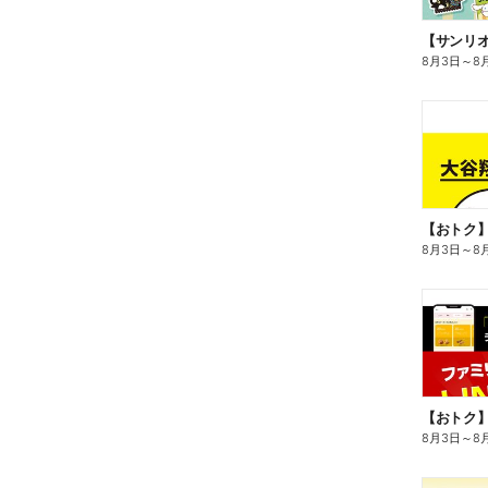
8月3日
～
8
8月3日
～
8
8月3日
～
8