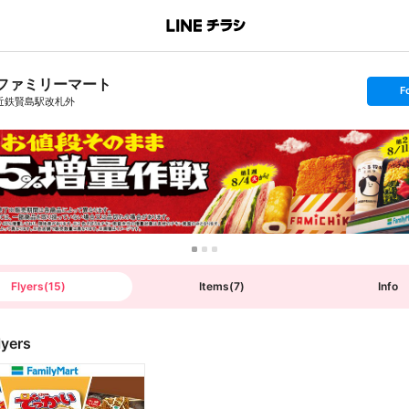
ファミリーマート
s
F
e
近鉄賢島駅改札外
t
f
o
l
l
o
w
Flyers
(
15
)
Items
(
7
)
Info
lyers