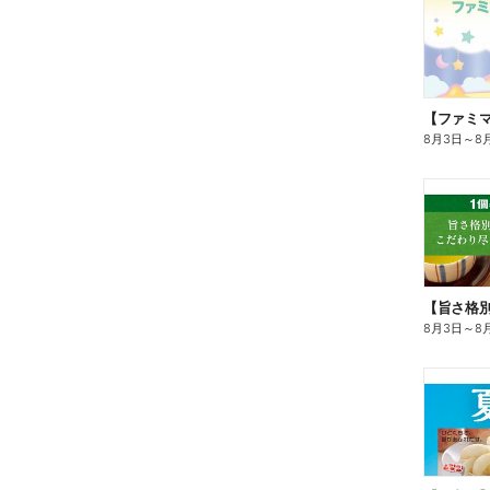
8月3日
～
8
8月3日
～
8