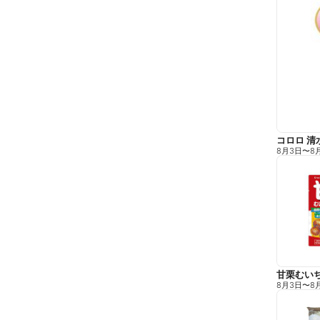
コロロ 清
8月3日
〜
8
甘栗むい
8月3日
〜
8