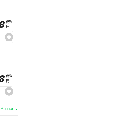
v
o
r
i
t
8
8
e
税込
税込
円
円
s
e
t
f
a
v
o
r
i
t
8
8
e
税込
税込
円
円
s
e
t
f
a
l Account
v
o
r
i
t