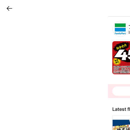
LINEチラシ
B
r
a
n
c
h
T
o
p
Latest f