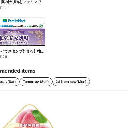
】夏の贈り物をファミマで
月10日
【ファミペイでスタンプ貯まる】抽選でペアチケットが当たる!
月10日
mended items
oday(Sat)
Tomorrow(Sun)
2d from now(Mon)