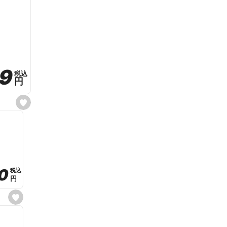
59
59
税込
税込
円
円
s
e
t
f
a
v
o
r
i
t
0
0
税込
税込
e
円
円
s
e
t
f
a