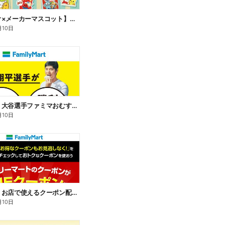
【サンリオ×メーカーマスコット】オリジナルグッズ貰える!
月10日
【おトク】大谷選手ファミマおむすび割
月10日
【おトク】お店で使えるクーポン配信中
月10日