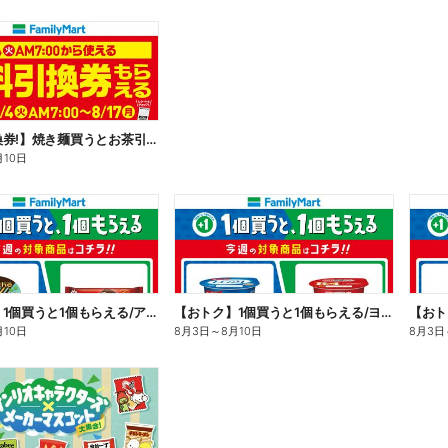
【無料引換券!】焼き麺買うとお茶引換券貰える!
月10日
【おトク】1個買うと1個もらえる/アイス
【おトク】1個買うと1個もらえる/ヨーグルト
【おト
月10日
8月3日
～
8月10日
8月3日