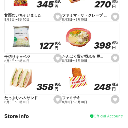
270
270
345
345
税込
税込
税込
税込
r
円
円
円
円
i
t
e
ファミマ・ザ・クレープ 生チョコ
甘栗むいちゃいました
s
s
8月3日
〜
8月10日
8月3日
〜
8月10日
e
e
t
t
f
f
a
a
v
v
o
o
398
398
127
127
税込
税込
税込
税込
r
r
円
円
円
円
i
i
t
t
e
e
たんぱく質が摂れる!豚しゃぶのパスタサラダ
千切りキャベツ
s
s
8月3日
〜
8月10日
8月3日
〜
8月10日
e
e
t
t
f
f
a
a
v
v
o
o
248
248
358
358
税込
税込
税込
税込
r
r
円
円
円
円
i
i
t
t
e
e
ファミチキ
たっぷりハムサンド
s
s
8月3日
〜
8月10日
8月3日
〜
8月10日
e
e
t
t
f
f
Store info
a
a
Official Account
v
v
o
o
r
r