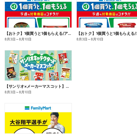
【おトク】1個買うと1個もらえる/アイス
8月3日
～
8月10日
8月3日
～
8月10日
【サンリオ×メーカーマスコット】オリジナルグッズ貰える!
8月3日
～
8月10日