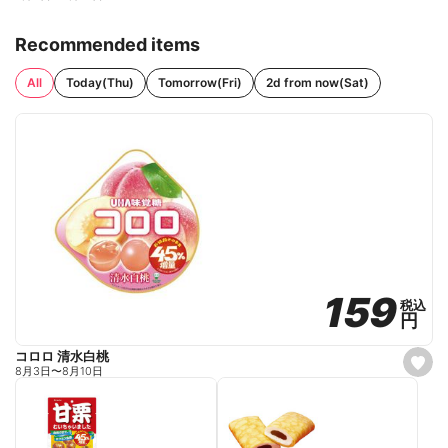
Recommended items
All
Today(Thu)
Tomorrow(Fri)
2d from now(Sat)
159
159
税込
税込
円
円
コロロ 清水白桃
s
8月3日
〜
8月10日
e
t
f
a
v
o