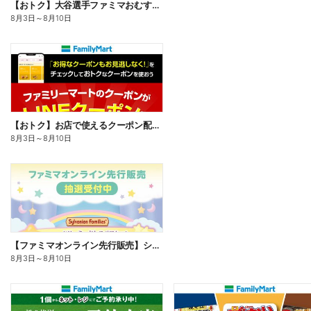
【おトク】大谷選手ファミマおむすび割
8月3日
～
8月10日
【おトク】お店で使えるクーポン配信中
8月3日
～
8月10日
【ファミマオンライン先行販売】シルバニアファミリー
8月3日
～
8月10日