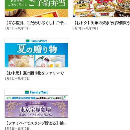
【旨さ格別、こだわり尽くし】ご予約弁当
8月3日
～
8月10日
8月3日
～
8月10日
【お中元】夏の贈り物をファミマで
8月3日
～
8月10日
【ファミペイでスタンプ貯まる】抽選でペアチケットが当たる!
8月3日
～
8月10日