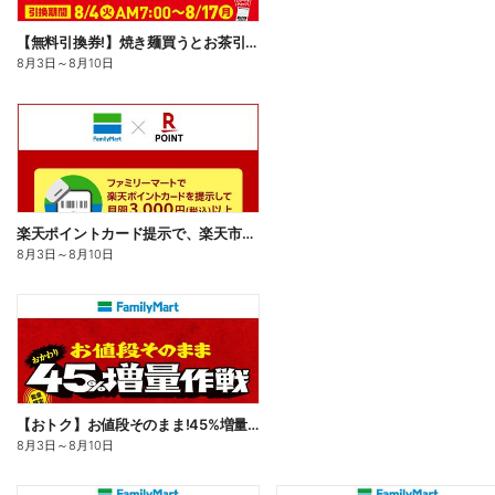
【無料引換券!】焼き麺買うとお茶引換券貰える!
8月3日
～
8月10日
楽天ポイントカード提示で、楽天市場でのお買い物がおトクに!
8月3日
～
8月10日
【おトク】お値段そのまま!45%増量作戦!
8月3日
～
8月10日