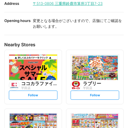
i
i
Address
〒513-0806
三重県鈴鹿市算所3丁目7-23
t
t
e
e
Opening hours
変更となる場合がございますので、店舗にてご確認を
お願いします。
Nearby Stores
ココカラファイン
ラブリー
平田店
平田店
s
s
Follow
Follow
e
e
t
t
f
f
o
o
l
l
l
l
o
o
w
w