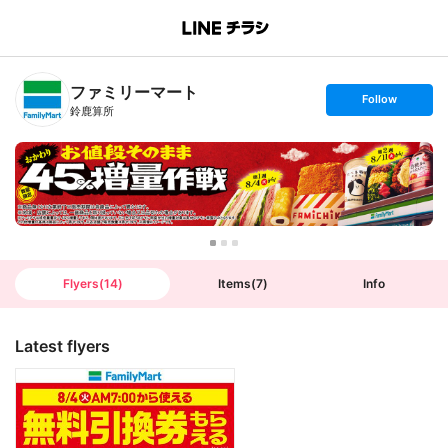
B
r
a
n
ファミリーマート
c
s
Follow
h
e
鈴鹿算所
T
t
o
f
p
o
l
l
o
w
Flyers
(
14
)
Items
(
7
)
Info
Latest flyers