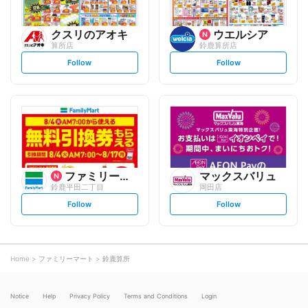
クスリのアオキ
ウエルシア
算所店
鈴鹿算所店
s
s
Follow
Follow
e
e
t
t
f
f
o
o
l
l
l
l
o
o
w
w
ファミリーマート
マックスバリュ
鈴鹿平田二丁目
岡田店
s
s
Follow
Follow
e
e
t
t
f
f
o
o
l
l
l
l
o
o
Home
ファミリーマート
鈴鹿算所
w
w
Notice
Help
Privacy Policy
Terms and Conditions
Login