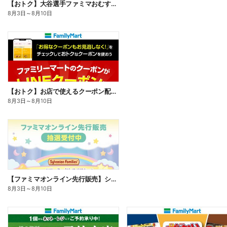
【おトク】大谷選手ファミマおむすび割
8月3日
～
8月10日
【おトク】お店で使えるクーポン配信中
8月3日
～
8月10日
【ファミマオンライン先行販売】シルバニアファミリー
8月3日
～
8月10日