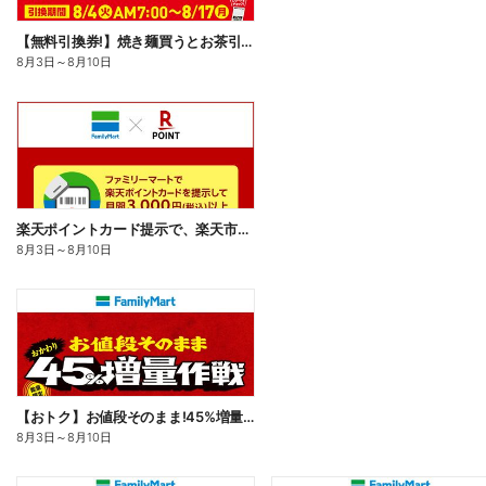
【無料引換券!】焼き麺買うとお茶引換券貰える!
8月3日
～
8月10日
楽天ポイントカード提示で、楽天市場でのお買い物がおトクに!
8月3日
～
8月10日
【おトク】お値段そのまま!45%増量作戦!
8月3日
～
8月10日