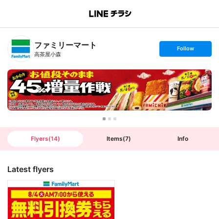
B
r
a
n
ファミリーマート
c
s
Follow
h
e
高茶屋小森
T
t
o
f
p
o
l
l
o
w
Flyers
(
14
)
Items
(
7
)
Info
Latest flyers