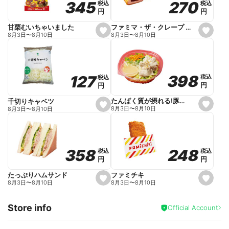
270
270
345
345
税込
税込
税込
税込
r
円
円
円
円
i
t
e
ファミマ・ザ・クレープ 生チョコ
甘栗むいちゃいました
s
s
8月3日
〜
8月10日
8月3日
〜
8月10日
e
e
t
t
f
f
a
a
v
v
o
o
398
398
127
127
税込
税込
税込
税込
r
r
円
円
円
円
i
i
t
t
e
e
たんぱく質が摂れる!豚しゃぶのパスタサラダ
千切りキャベツ
s
s
8月3日
〜
8月10日
8月3日
〜
8月10日
e
e
t
t
f
f
a
a
v
v
o
o
248
248
358
358
税込
税込
税込
税込
r
r
円
円
円
円
i
i
t
t
e
e
ファミチキ
たっぷりハムサンド
s
s
8月3日
〜
8月10日
8月3日
〜
8月10日
e
e
t
t
f
f
Store info
a
a
Official Account
v
v
o
o
r
r