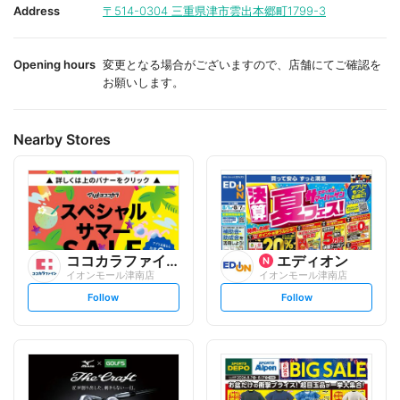
i
i
Address
〒514-0304
三重県津市雲出本郷町1799-3
t
t
e
e
Opening hours
変更となる場合がございますので、店舗にてご確認を
お願いします。
Nearby Stores
ココカラファイン
エディオン
イオンモール津南店
イオンモール津南店
s
s
Follow
Follow
e
e
t
t
f
f
o
o
l
l
l
l
o
o
w
w