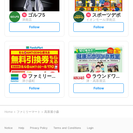
ゴルフ5
スポーツデポ
津南店
イオンモール津南店
s
s
Follow
Follow
e
e
t
t
f
f
o
o
l
l
l
l
o
o
w
w
ファミリーマート
ラウンドワンスタジアム
津小森町
津・高茶屋店
s
s
Follow
Follow
e
e
t
t
f
f
o
o
l
l
l
l
o
o
Home
ファミリーマート
高茶屋小森
w
w
Notice
Help
Privacy Policy
Terms and Conditions
Login