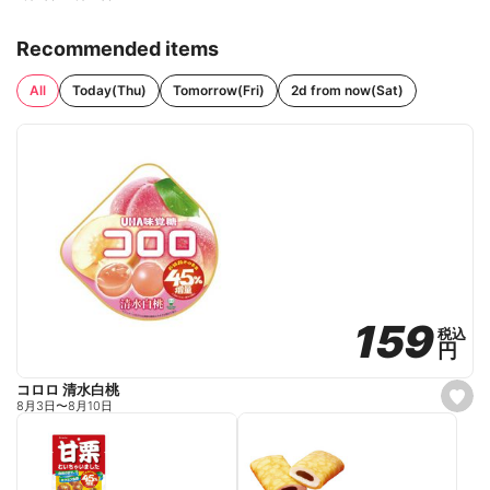
Recommended items
All
Today(Thu)
Tomorrow(Fri)
2d from now(Sat)
159
159
税込
税込
円
円
コロロ 清水白桃
s
8月3日
〜
8月10日
e
t
f
a
v
o