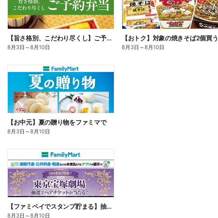
【旨さ格別、こだわり尽くし】ご予約弁当
8月3日
～
8月10日
8月3日
～
8月10日
【お中元】夏の贈り物をファミマで
8月3日
～
8月10日
【ファミペイでスタンプ貯まる】抽選でペアチケットが当たる!
8月3日
～
8月10日