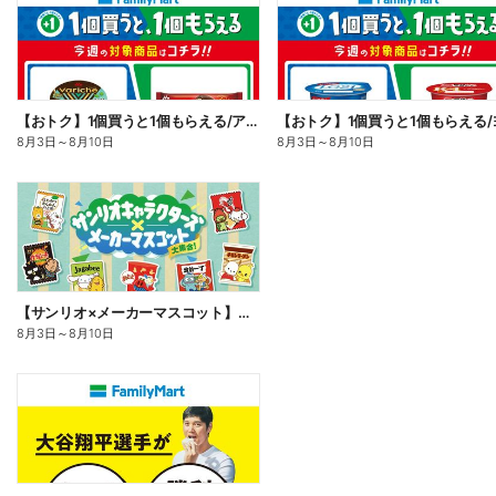
【おトク】1個買うと1個もらえる/アイス
8月3日
～
8月10日
8月3日
～
8月10日
【サンリオ×メーカーマスコット】オリジナルグッズ貰える!
8月3日
～
8月10日