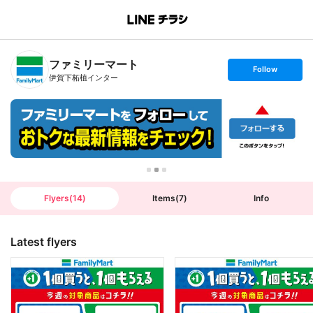
B
r
a
n
ファミリーマート
c
s
Follow
h
e
伊賀下柘植インター
T
t
o
f
p
o
l
l
o
w
Flyers
(
14
)
Items
(
7
)
Info
Latest flyers