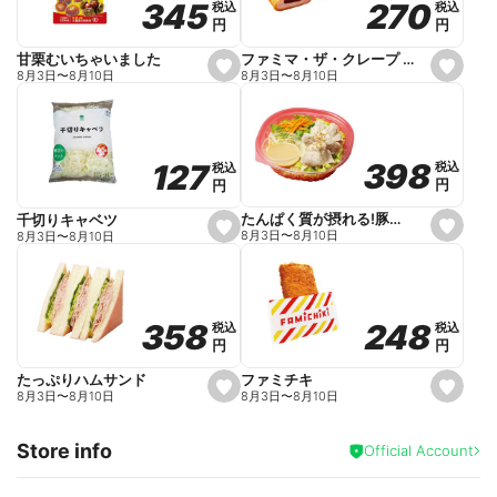
270
270
345
345
税込
税込
税込
税込
r
円
円
円
円
i
t
e
ファミマ・ザ・クレープ 生チョコ
甘栗むいちゃいました
s
s
8月3日
〜
8月10日
8月3日
〜
8月10日
e
e
t
t
f
f
a
a
v
v
o
o
398
398
127
127
税込
税込
税込
税込
r
r
円
円
円
円
i
i
t
t
e
e
たんぱく質が摂れる!豚しゃぶのパスタサラダ
千切りキャベツ
s
s
8月3日
〜
8月10日
8月3日
〜
8月10日
e
e
t
t
f
f
a
a
v
v
o
o
248
248
358
358
税込
税込
税込
税込
r
r
円
円
円
円
i
i
t
t
e
e
ファミチキ
たっぷりハムサンド
s
s
8月3日
〜
8月10日
8月3日
〜
8月10日
e
e
t
t
f
f
Store info
a
a
Official Account
v
v
o
o
r
r