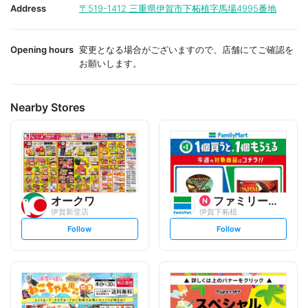
i
i
Address
〒519-1412
三重県伊賀市下柘植字馬場4995番地
t
t
e
e
Opening hours
変更となる場合がございますので、店舗にてご確認を
お願いします。
Nearby Stores
オークワ
ファミリーマート
伊賀新堂店
伊賀下柘植
s
s
Follow
Follow
e
e
t
t
f
f
o
o
l
l
l
l
o
o
w
w