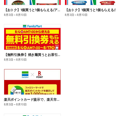
【おトク】1個買うと1個もらえる/アイス
8月3日
～
8月10日
8月3日
～
8月10日
【無料引換券!】焼き麺買うとお茶引換券貰える!
8月3日
～
8月10日
楽天ポイントカード提示で、楽天市場でのお買い物がおトクに!
8月3日
～
8月10日