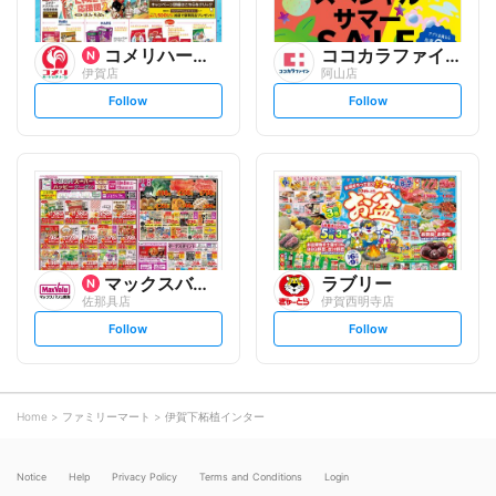
コメリハード&グリーン
ココカラファイン
伊賀店
阿山店
s
s
Follow
Follow
e
e
t
t
f
f
o
o
l
l
l
l
o
o
w
w
マックスバリュ
ラブリー
佐那具店
伊賀西明寺店
s
s
Follow
Follow
e
e
t
t
f
f
o
o
l
l
l
l
o
o
Home
ファミリーマート
伊賀下柘植インター
w
w
Notice
Help
Privacy Policy
Terms and Conditions
Login