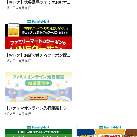
【おトク】大谷選手ファミマおむすび割
8月3日
～
8月10日
【おトク】お店で使えるクーポン配信中
8月3日
～
8月10日
【ファミマオンライン先行販売】シルバニアファミリー
8月3日
～
8月10日