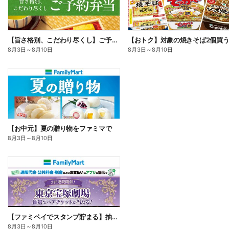
【旨さ格別、こだわり尽くし】ご予約弁当
8月3日
～
8月10日
8月3日
～
8月10日
【お中元】夏の贈り物をファミマで
8月3日
～
8月10日
【ファミペイでスタンプ貯まる】抽選でペアチケットが当たる!
8月3日
～
8月10日