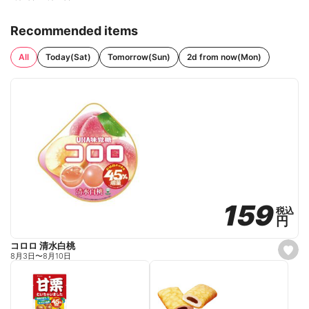
Recommended items
All
Today(Sat)
Tomorrow(Sun)
2d from now(Mon)
159
159
税込
税込
円
円
コロロ 清水白桃
s
8月3日
〜
8月10日
e
t
f
a
v
o