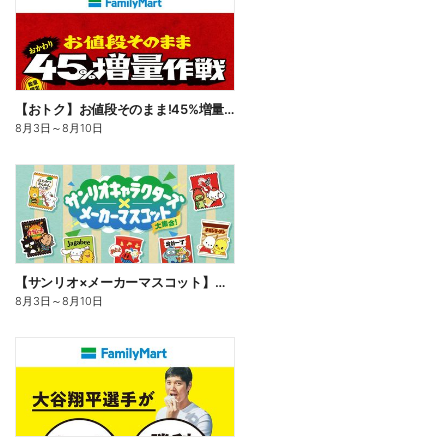
【おトク】お値段そのまま!45%増量作戦!
8月3日
～
8月10日
【サンリオ×メーカーマスコット】オリジナルグッズ貰える!
8月3日
～
8月10日