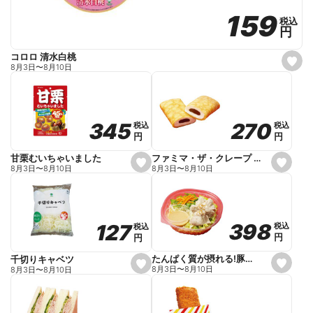
159
159
税込
税込
円
円
コロロ 清水白桃
s
8月3日
〜
8月10日
e
t
f
a
v
o
270
270
345
345
税込
税込
税込
税込
r
円
円
円
円
i
t
e
ファミマ・ザ・クレープ 生チョコ
甘栗むいちゃいました
s
s
8月3日
〜
8月10日
8月3日
〜
8月10日
e
e
t
t
f
f
a
a
v
v
o
o
398
398
127
127
税込
税込
税込
税込
r
r
円
円
円
円
i
i
t
t
e
e
たんぱく質が摂れる!豚しゃぶのパスタサラダ
千切りキャベツ
s
s
8月3日
〜
8月10日
8月3日
〜
8月10日
e
e
t
t
f
f
a
a
v
v