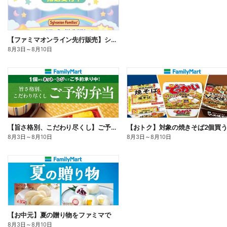
【ファミマオンライン先行販売】シルバニアファミリー
8月3日
～
8月10日
【旨さ格別、こだわり尽くし】ご予約弁当
8月3日
～
8月10日
8月3日
～
8月10日
【お中元】夏の贈り物をファミマで
8月3日
～
8月10日