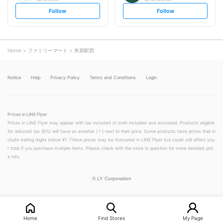
s
s
Follow
Follow
e
e
t
t
f
f
o
o
l
l
l
l
o
o
Home
ファミリーマート
米原駅西
w
w
Notice
Help
Privacy Policy
Terms and Conditions
Login
Prices in LINE Flyer
Prices in LINE Flyer may appear with tax included or both included and excluded. Products eligible
for reduced tax (8%) will have an asterisk (＊) next to their price. Some products have prices that in
clude trailing digits below ¥1. These prices may be truncated in LINE Flyer but could still affect you
r total if you purchase multiple items. Please check with the store in question for more detailed pric
e info.
©
LY Corporation
Home
Find Stores
My Page