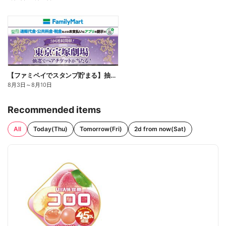
【ファミペイでスタンプ貯まる】抽選でペアチケットが当たる!
8月3日
～
8月10日
Recommended items
All
Today(Thu)
Tomorrow(Fri)
2d from now(Sat)