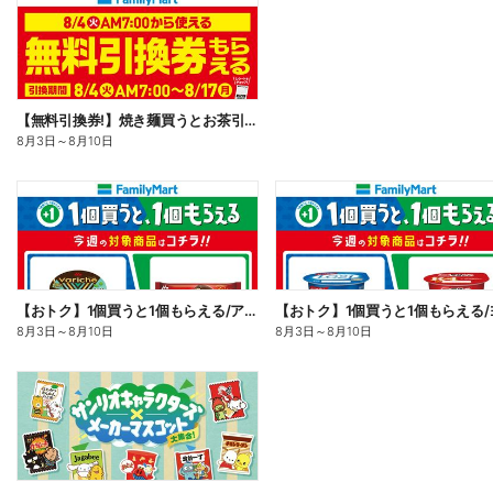
【無料引換券!】焼き麺買うとお茶引換券貰える!
8月3日
～
8月10日
【おトク】1個買うと1個もらえる/アイス
8月3日
～
8月10日
8月3日
～
8月10日