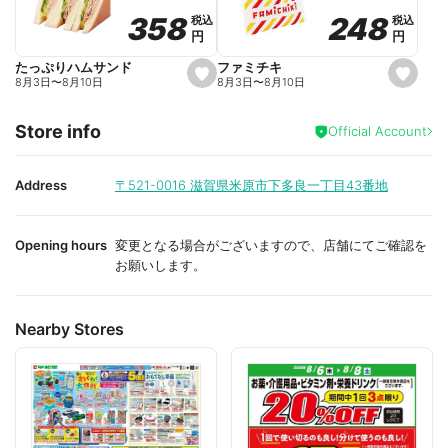
o
o
248
248
358
358
税込
税込
税込
税込
r
r
円
円
円
円
i
i
t
t
e
e
ファミチキ
たっぷりハムサンド
s
s
8月3日
〜
8月10日
8月3日
〜
8月10日
e
e
t
t
f
f
Store info
a
a
Official Account
v
v
o
o
r
r
i
i
Address
〒521-0016
滋賀県米原市下多良一丁目43番地
t
t
e
e
Opening hours
変更となる場合がございますので、店舗にてご確認を
お願いします。
Nearby Stores