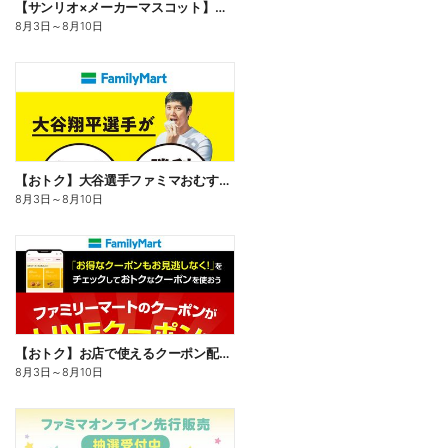
【サンリオ×メーカーマスコット】オリジナルグッズ貰える!
8月3日
～
8月10日
【おトク】大谷選手ファミマおむすび割
8月3日
～
8月10日
【おトク】お店で使えるクーポン配信中
8月3日
～
8月10日