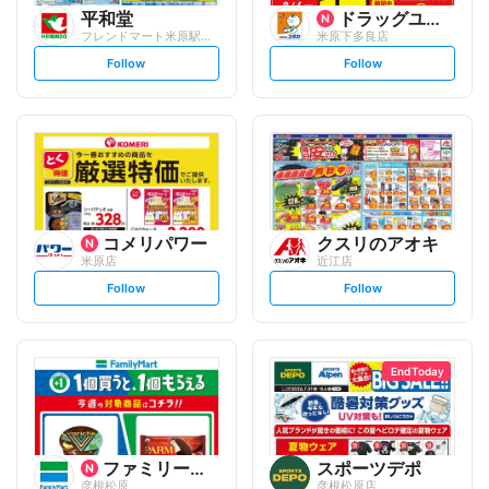
平和堂
ドラッグユタカ
フレンドマート米原駅前店
米原下多良店
s
s
Follow
Follow
e
e
t
t
f
f
o
o
l
l
l
l
o
o
w
w
コメリパワー
クスリのアオキ
米原店
近江店
s
s
Follow
Follow
e
e
t
t
f
f
o
o
l
l
l
l
o
o
End Today
w
w
ファミリーマート
スポーツデポ
彦根松原
彦根松原店