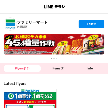
B
r
a
n
ファミリーマート
c
s
Follow
h
e
米原駅西
T
t
o
f
p
o
l
l
o
w
Flyers
(
15
)
Items
(
7
)
Info
Latest flyers