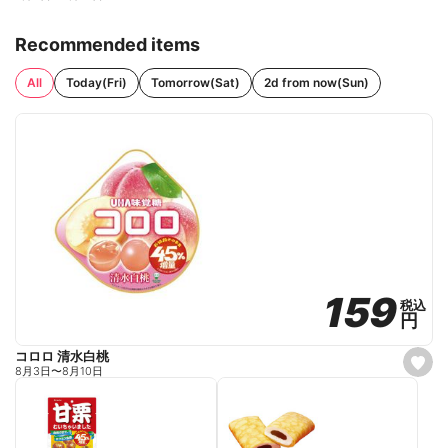
Recommended items
All
Today(Fri)
Tomorrow(Sat)
2d from now(Sun)
159
159
税込
税込
円
円
コロロ 清水白桃
s
8月3日
〜
8月10日
e
t
f
a
v
o