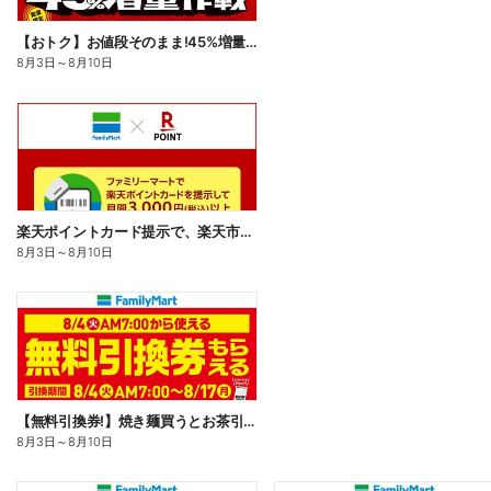
【おトク】お値段そのまま!45%増量作戦!
8月3日
～
8月10日
楽天ポイントカード提示で、楽天市場でのお買い物がおトクに!
8月3日
～
8月10日
【無料引換券!】焼き麺買うとお茶引換券貰える!
8月3日
～
8月10日