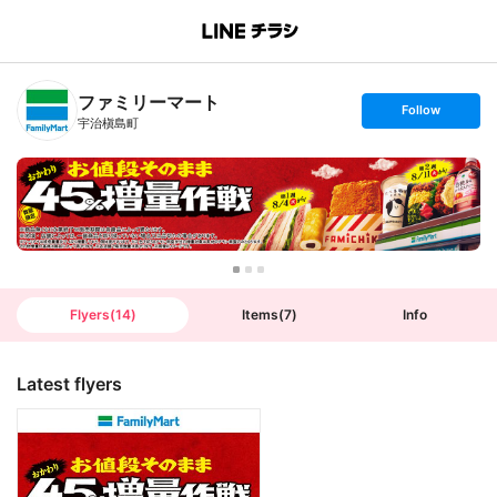
B
r
a
n
ファミリーマート
c
s
Follow
h
e
宇治槇島町
T
t
o
f
p
o
l
l
o
w
Flyers
(
14
)
Items
(
7
)
Info
Latest flyers