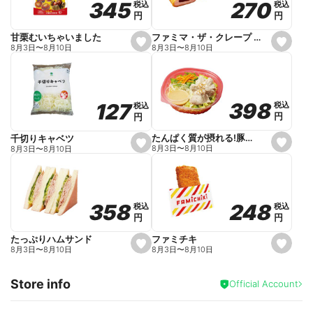
270
270
345
345
税込
税込
税込
税込
r
円
円
円
円
i
t
e
ファミマ・ザ・クレープ 生チョコ
甘栗むいちゃいました
s
s
8月3日
〜
8月10日
8月3日
〜
8月10日
e
e
t
t
f
f
a
a
v
v
o
o
398
398
127
127
税込
税込
税込
税込
r
r
円
円
円
円
i
i
t
t
e
e
たんぱく質が摂れる!豚しゃぶのパスタサラダ
千切りキャベツ
s
s
8月3日
〜
8月10日
8月3日
〜
8月10日
e
e
t
t
f
f
a
a
v
v
o
o
248
248
358
358
税込
税込
税込
税込
r
r
円
円
円
円
i
i
t
t
e
e
ファミチキ
たっぷりハムサンド
s
s
8月3日
〜
8月10日
8月3日
〜
8月10日
e
e
t
t
f
f
Store info
a
a
Official Account
v
v
o
o
r
r