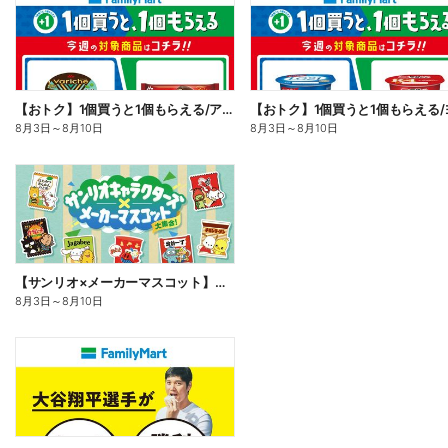
【おトク】1個買うと1個もらえる/アイス
8月3日
～
8月10日
8月3日
～
8月10日
【サンリオ×メーカーマスコット】オリジナルグッズ貰える!
8月3日
～
8月10日