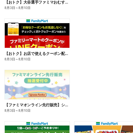
【おトク】大谷選手ファミマおむすび割
8月3日
～
8月10日
【おトク】お店で使えるクーポン配信中
8月3日
～
8月10日
【ファミマオンライン先行販売】シルバニアファミリー
8月3日
～
8月10日