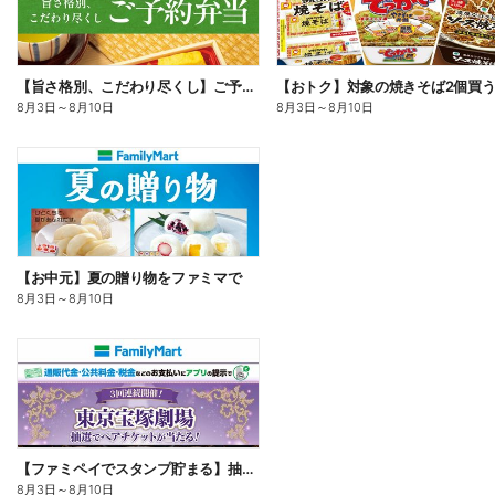
【旨さ格別、こだわり尽くし】ご予約弁当
8月3日
～
8月10日
8月3日
～
8月10日
【お中元】夏の贈り物をファミマで
8月3日
～
8月10日
【ファミペイでスタンプ貯まる】抽選でペアチケットが当たる!
8月3日
～
8月10日