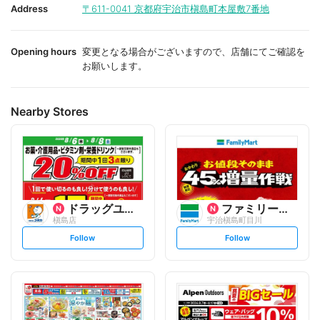
i
i
Address
〒611-0041
京都府宇治市槇島町本屋敷7番地
t
t
e
e
Opening hours
変更となる場合がございますので、店舗にてご確認を
お願いします。
Nearby Stores
ドラッグユタカ
ファミリーマート
槇島店
宇治槇島町目川
s
s
Follow
Follow
e
e
t
t
f
f
o
o
l
l
l
l
o
o
w
w