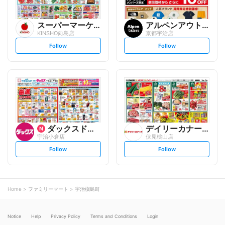
スーパーマーケットKINSH...
アルペンアウトドアーズ
KINSHO向島店
京都宇治店
s
s
Follow
Follow
e
e
t
t
f
f
o
o
l
l
l
l
o
o
w
w
ダックスドラッグ
デイリーカナート
宇治小倉店
伏見桃山店
s
s
Follow
Follow
e
e
t
t
f
f
o
o
l
l
l
l
o
o
Home
ファミリーマート
宇治槇島町
w
w
Notice
Help
Privacy Policy
Terms and Conditions
Login