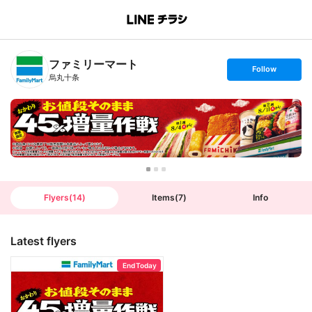
B
r
a
n
ファミリーマート
c
s
Follow
h
e
烏丸十条
T
t
o
f
p
o
l
l
o
w
Flyers
(
14
)
Items
(
7
)
Info
Latest flyers
End Today