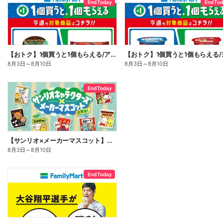
End Today
End To
【おトク】1個買うと1個もらえる/アイス
8月3日
～
8月10日
8月3日
～
8月10日
End Today
【サンリオ×メーカーマスコット】オリジナルグッズ貰える!
8月3日
～
8月10日
End Today