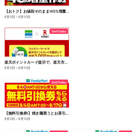
【おトク】お値段そのまま!45%増量作戦!
8月3日
～
8月10日
End Today
楽天ポイントカード提示で、楽天市場でのお買い物がおトクに!
8月3日
～
8月10日
End Today
【無料引換券!】焼き麺買うとお茶引換券貰える!
8月3日
～
8月10日