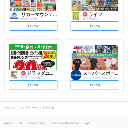
リカーマウンテン
ライフ
近鉄十条店
伏見深草店
s
s
Follow
Follow
e
e
t
t
f
f
o
o
l
l
l
l
o
o
w
w
ドラッグユタカ
スーパースポーツゼビオ
伏見フケノ内店
イオンモールKYOTO店
s
s
Follow
Follow
e
e
t
t
f
f
o
o
l
l
l
l
o
o
Home
ファミリーマート
烏丸十条
w
w
Notice
Help
Privacy Policy
Terms and Conditions
Login