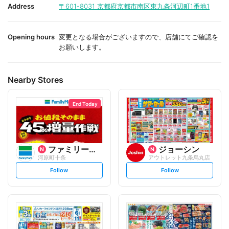
i
i
Address
〒601-8031
京都府京都市南区東九条河辺町1番地1
t
t
e
e
Opening hours
変更となる場合がございますので、店舗にてご確認を
お願いします。
Nearby Stores
End Today
ファミリーマート
ジョーシン
河原町十条
アウトレット九条烏丸店
s
s
Follow
Follow
e
e
t
t
f
f
o
o
l
l
l
l
o
o
w
w