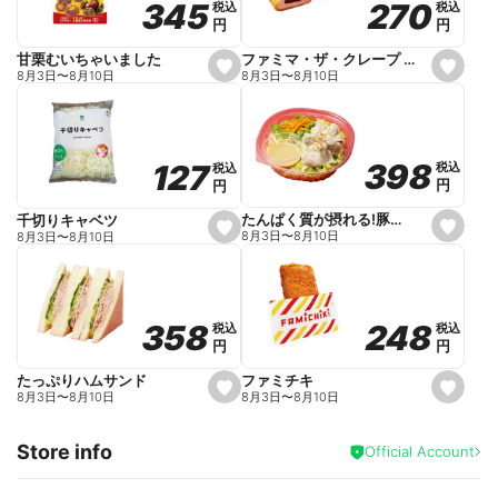
270
270
345
345
税込
税込
税込
税込
r
円
円
円
円
i
t
e
ファミマ・ザ・クレープ 生チョコ
甘栗むいちゃいました
s
s
8月3日
〜
8月10日
8月3日
〜
8月10日
e
e
t
t
f
f
a
a
v
v
o
o
398
398
127
127
税込
税込
税込
税込
r
r
円
円
円
円
i
i
t
t
e
e
たんぱく質が摂れる!豚しゃぶのパスタサラダ
千切りキャベツ
s
s
8月3日
〜
8月10日
8月3日
〜
8月10日
e
e
t
t
f
f
a
a
v
v
o
o
248
248
358
358
税込
税込
税込
税込
r
r
円
円
円
円
i
i
t
t
e
e
ファミチキ
たっぷりハムサンド
s
s
8月3日
〜
8月10日
8月3日
〜
8月10日
e
e
t
t
f
f
Store info
a
a
Official Account
v
v
o
o
r
r