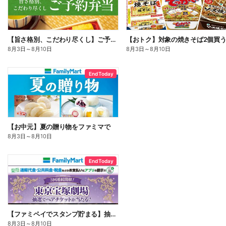
【旨さ格別、こだわり尽くし】ご予約弁当
8月3日
～
8月10日
8月3日
～
8月10日
End Today
【お中元】夏の贈り物をファミマで
8月3日
～
8月10日
End Today
【ファミペイでスタンプ貯まる】抽選でペアチケットが当たる!
8月3日
～
8月10日