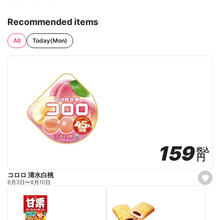
Recommended items
All
Today(Mon)
159
159
税込
税込
円
円
コロロ 清水白桃
s
8月3日
〜
8月10日
e
t
f
a
v
o