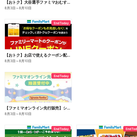
【おトク】大谷選手ファミマおむすび割
8月3日
～
8月10日
End Today
【おトク】お店で使えるクーポン配信中
8月3日
～
8月10日
End Today
【ファミマオンライン先行販売】シルバニアファミリー
8月3日
～
8月10日
End Today
End To