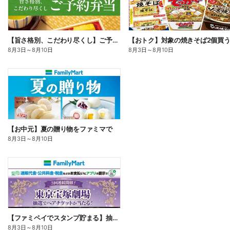
【旨さ格別、こだわり尽くし】ご予約弁当
8月3日
～
8月10日
8月3日
～
8月10日
【お中元】夏の贈り物をファミマで
8月3日
～
8月10日
【ファミペイでスタンプ貯まる】抽選でペアチケットが当たる!
8月3日
～
8月10日