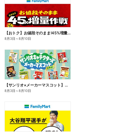
【おトク】お値段そのまま!45%増量作戦!
8月3日
～
8月10日
【サンリオ×メーカーマスコット】オリジナルグッズ貰える!
8月3日
～
8月10日