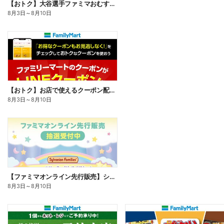
【おトク】大谷選手ファミマおむすび割
8月3日
～
8月10日
【おトク】お店で使えるクーポン配信中
8月3日
～
8月10日
【ファミマオンライン先行販売】シルバニアファミリー
8月3日
～
8月10日