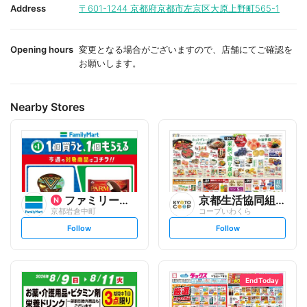
i
i
Address
〒601-1244
京都府京都市左京区大原上野町565-1
t
t
e
e
Opening hours
変更となる場合がございますので、店舗にてご確認を
お願いします。
Nearby Stores
ファミリーマート
京都生活協同組合
京都岩倉中町
コープいわくら
s
s
Follow
Follow
e
e
t
t
f
f
o
o
l
l
l
l
o
o
End Today
w
w