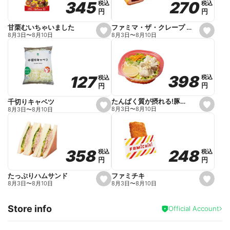
270
270
345
345
税込
税込
税込
税込
r
円
円
円
円
i
t
e
ファミマ・ザ・クレープ 生チョコ
甘栗むいちゃいました
s
s
8月3日
〜
8月10日
8月3日
〜
8月10日
e
e
t
t
f
f
a
a
v
v
o
o
398
398
127
127
税込
税込
税込
税込
r
r
円
円
円
円
i
i
t
t
e
e
たんぱく質が摂れる!豚しゃぶのパスタサラダ
千切りキャベツ
s
s
8月3日
〜
8月10日
8月3日
〜
8月10日
e
e
t
t
f
f
a
a
v
v
o
o
248
248
358
358
税込
税込
税込
税込
r
r
円
円
円
円
i
i
t
t
e
e
ファミチキ
たっぷりハムサンド
s
s
8月3日
〜
8月10日
8月3日
〜
8月10日
e
e
t
t
f
f
Store info
a
a
Official Account
v
v
o
o
r
r