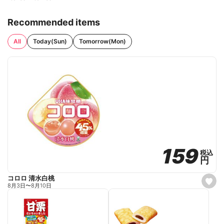
Recommended items
All
Today(Sun)
Tomorrow(Mon)
159
159
税込
税込
円
円
コロロ 清水白桃
s
8月3日
〜
8月10日
e
t
f
a
v
o