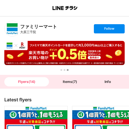
B
r
a
n
ファミリーマート
c
s
Follow
h
e
大原三千院
T
t
o
f
p
o
l
l
o
w
Flyers
(
14
)
Items
(
7
)
Info
Latest flyers