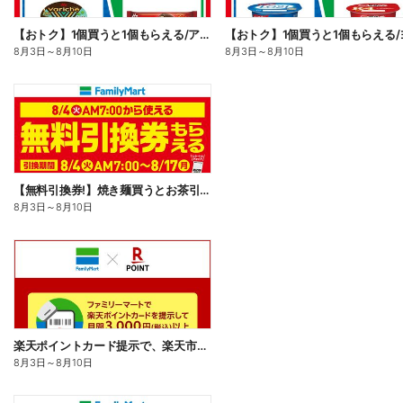
【おトク】1個買うと1個もらえる/アイス
8月3日
～
8月10日
8月3日
～
8月10日
【無料引換券!】焼き麺買うとお茶引換券貰える!
8月3日
～
8月10日
楽天ポイントカード提示で、楽天市場でのお買い物がおトクに!
8月3日
～
8月10日