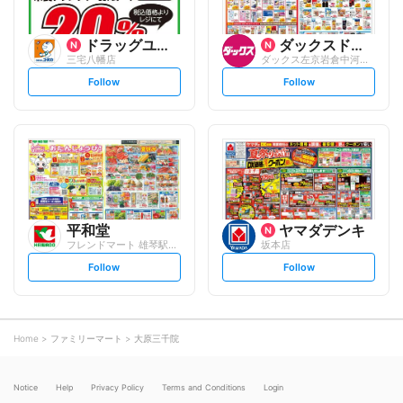
ドラッグユタカ
ダックスドラッグ
三宅八幡店
ダックス左京岩倉中河原店
s
s
Follow
Follow
e
e
t
t
f
f
o
o
l
l
l
l
o
o
w
w
平和堂
ヤマダデンキ
フレンドマート 雄琴駅前店
坂本店
s
s
Follow
Follow
e
e
t
t
f
f
o
o
l
l
l
l
o
o
Home
ファミリーマート
大原三千院
w
w
Notice
Help
Privacy Policy
Terms and Conditions
Login