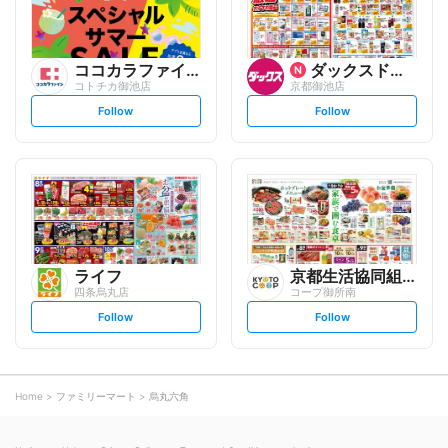
ココカラファイン
ダックスドラッグ
コトチカ御池店
京都御池店
s
s
Follow
Follow
e
e
t
t
f
f
o
o
l
l
l
l
o
o
w
w
ライフ
京都生活協同組合
四条烏丸店
コープ御所南
s
s
Follow
Follow
e
e
t
t
f
f
o
o
l
l
l
l
o
o
Home
ファミリーマート
烏丸六角
w
w