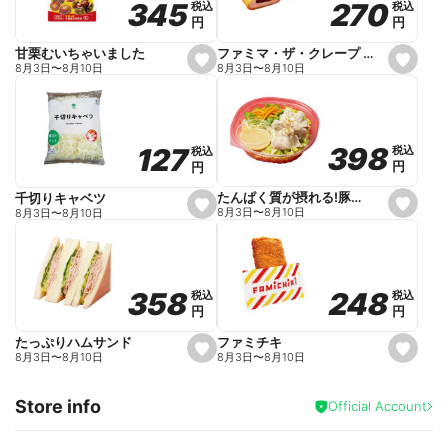
270
270
345
345
税込
税込
税込
税込
r
円
円
円
円
i
t
e
ファミマ・ザ・クレープ 生チョコ
甘栗むいちゃいました
s
s
8月3日
〜
8月10日
8月3日
〜
8月10日
e
e
t
t
f
f
a
a
v
v
o
o
398
398
127
127
税込
税込
税込
税込
r
r
円
円
円
円
i
i
t
t
e
e
たんぱく質が摂れる!豚しゃぶのパスタサラダ
千切りキャベツ
s
s
8月3日
〜
8月10日
8月3日
〜
8月10日
e
e
t
t
f
f
a
a
v
v
o
o
248
248
358
358
税込
税込
税込
税込
r
r
円
円
円
円
i
i
t
t
e
e
ファミチキ
たっぷりハムサンド
s
s
8月3日
〜
8月10日
8月3日
〜
8月10日
e
e
t
t
f
f
Store info
a
a
Official Account
v
v
o
o
r
r