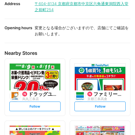
i
i
Address
〒604-8134
京都府京都市中京区六角通東洞院西入堂
t
t
之前町254
e
e
Opening hours
変更となる場合がございますので、店舗にてご確認を
お願いします。
Nearby Stores
ドラッグユタカ
ファミリーマート
烏丸三条店
京都三条高倉
s
s
Follow
Follow
e
e
t
t
f
f
o
o
l
l
l
l
o
o
w
w