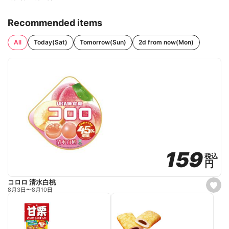
Recommended items
All
Today(Sat)
Tomorrow(Sun)
2d from now(Mon)
159
159
税込
税込
円
円
コロロ 清水白桃
s
8月3日
〜
8月10日
e
t
f
a
v
o