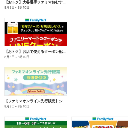
【おトク】大谷選手ファミマおむすび割
8月3日
～
8月10日
【おトク】お店で使えるクーポン配信中
8月3日
～
8月10日
【ファミマオンライン先行販売】シルバニアファミリー
8月3日
～
8月10日