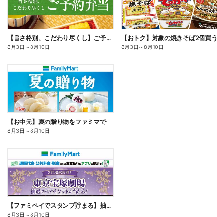
【旨さ格別、こだわり尽くし】ご予約弁当
8月3日
～
8月10日
8月3日
～
8月10日
【お中元】夏の贈り物をファミマで
8月3日
～
8月10日
【ファミペイでスタンプ貯まる】抽選でペアチケットが当たる!
8月3日
～
8月10日