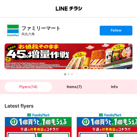
B
r
a
n
ファミリーマート
c
s
Follow
h
e
烏丸六角
T
t
o
f
p
o
l
l
o
w
Flyers
(
14
)
Items
(
7
)
Info
Latest flyers