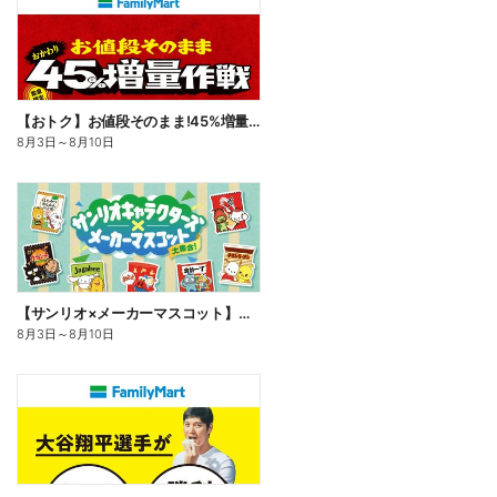
【おトク】お値段そのまま!45%増量作戦!
8月3日
～
8月10日
【サンリオ×メーカーマスコット】オリジナルグッズ貰える!
8月3日
～
8月10日