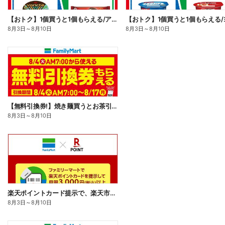
【おトク】1個買うと1個もらえる/アイス
8月3日
～
8月10日
8月3日
～
8月10日
【無料引換券!】焼き麺買うとお茶引換券貰える!
8月3日
～
8月10日
楽天ポイントカード提示で、楽天市場でのお買い物がおトクに!
8月3日
～
8月10日