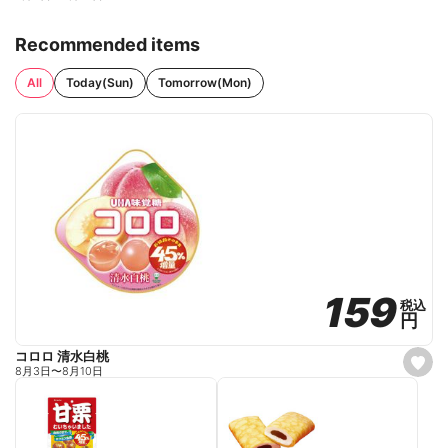
Recommended items
All
Today(Sun)
Tomorrow(Mon)
159
159
税込
税込
円
円
コロロ 清水白桃
s
8月3日
〜
8月10日
e
t
f
a
v
o