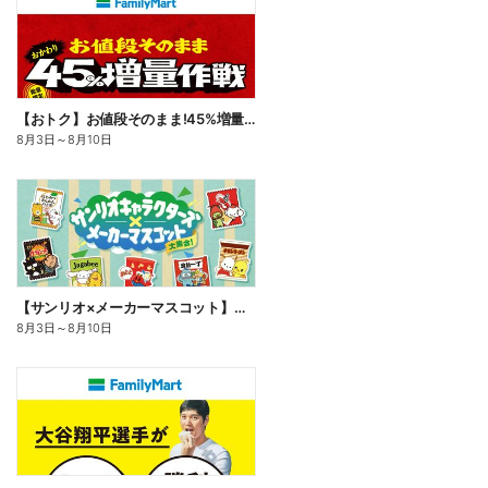
【おトク】お値段そのまま!45%増量作戦!
8月3日
～
8月10日
【サンリオ×メーカーマスコット】オリジナルグッズ貰える!
8月3日
～
8月10日