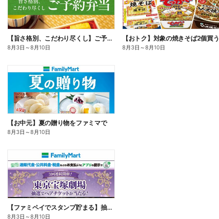
【旨さ格別、こだわり尽くし】ご予約弁当
8月3日
～
8月10日
8月3日
～
8月10日
【お中元】夏の贈り物をファミマで
8月3日
～
8月10日
【ファミペイでスタンプ貯まる】抽選でペアチケットが当たる!
8月3日
～
8月10日