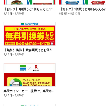
【おトク】1個買うと1個もらえる/アイス
8月3日
～
8月10日
8月3日
～
8月10日
【無料引換券!】焼き麺買うとお茶引換券貰える!
8月3日
～
8月10日
楽天ポイントカード提示で、楽天市場でのお買い物がおトクに!
8月3日
～
8月10日