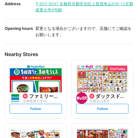
i
i
Address
〒603-8047
京都府京都市北区上賀茂本山436-12京都
t
t
産業大学8号館
e
e
Opening hours
変更となる場合がございますので、店舗にてご確認を
お願いします。
Nearby Stores
End Today
ファミリーマート
ダックスドラッグ
京都産業大学/S
京都北山東店
s
s
Follow
Follow
e
e
t
t
f
f
o
o
l
l
l
l
o
o
w
w