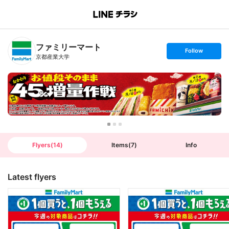
B
r
a
n
ファミリーマート
c
s
Follow
h
e
京都産業大学
T
t
o
f
p
o
l
l
o
w
Flyers
(
14
)
Items
(
7
)
Info
Latest flyers