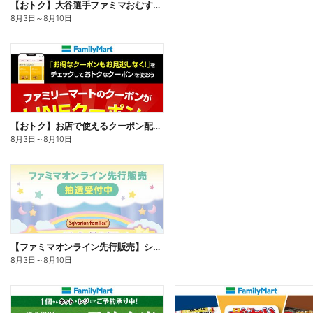
【おトク】大谷選手ファミマおむすび割
8月3日
～
8月10日
【おトク】お店で使えるクーポン配信中
8月3日
～
8月10日
【ファミマオンライン先行販売】シルバニアファミリー
8月3日
～
8月10日