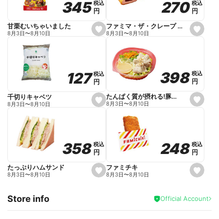
270
270
345
345
税込
税込
税込
税込
r
円
円
円
円
i
t
e
ファミマ・ザ・クレープ 生チョコ
甘栗むいちゃいました
s
s
8月3日
〜
8月10日
8月3日
〜
8月10日
e
e
t
t
f
f
a
a
v
v
o
o
398
398
127
127
税込
税込
税込
税込
r
r
円
円
円
円
i
i
t
t
e
e
たんぱく質が摂れる!豚しゃぶのパスタサラダ
千切りキャベツ
s
s
8月3日
〜
8月10日
8月3日
〜
8月10日
e
e
t
t
f
f
a
a
v
v
o
o
248
248
358
358
税込
税込
税込
税込
r
r
円
円
円
円
i
i
t
t
e
e
ファミチキ
たっぷりハムサンド
s
s
8月3日
〜
8月10日
8月3日
〜
8月10日
e
e
t
t
f
f
Store info
a
a
Official Account
v
v
o
o
r
r