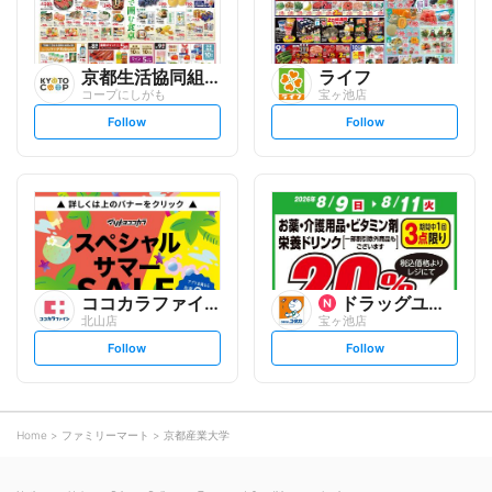
京都生活協同組合
ライフ
コープにしがも
宝ヶ池店
s
s
Follow
Follow
e
e
t
t
f
f
o
o
l
l
l
l
o
o
w
w
ココカラファイン
ドラッグユタカ
北山店
宝ヶ池店
s
s
Follow
Follow
e
e
t
t
f
f
o
o
l
l
l
l
o
o
Home
ファミリーマート
京都産業大学
w
w