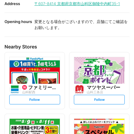
i
i
Address
〒607-8414
京都府京都市山科区御陵中内町35-1
t
t
e
e
Opening hours
変更となる場合がございますので、店舗にてご確認を
お願いします。
Nearby Stores
ファミリーマート
マツヤスーパー
山科駅西
山科三条店
s
s
Follow
Follow
e
e
t
t
f
f
o
o
l
l
l
l
o
o
w
w