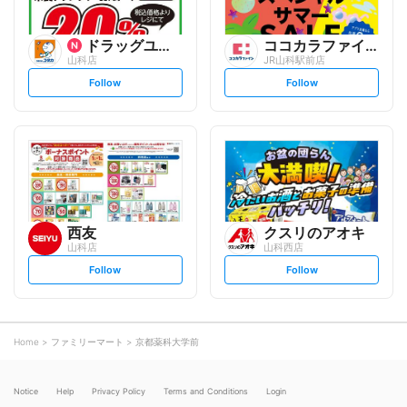
ドラッグユタカ
ココカラファイン
山科店
JR山科駅前店
s
s
Follow
Follow
e
e
t
t
f
f
o
o
l
l
l
l
o
o
w
w
西友
クスリのアオキ
山科店
山科西店
s
s
Follow
Follow
e
e
t
t
f
f
o
o
l
l
l
l
o
o
Home
ファミリーマート
京都薬科大学前
w
w
Notice
Help
Privacy Policy
Terms and Conditions
Login