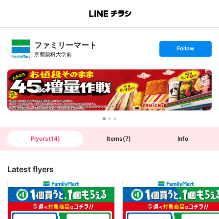
B
r
a
n
ファミリーマート
c
s
Follow
h
e
京都薬科大学前
T
t
o
f
p
o
l
l
o
w
Flyers
(
14
)
Items
(
7
)
Info
Latest flyers