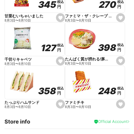
270
270
345
345
税込
税込
税込
税込
r
円
円
円
円
i
t
e
ファミマ・ザ・クレープ 生チョコ
甘栗むいちゃいました
s
s
8月3日
〜
8月10日
8月3日
〜
8月10日
e
e
t
t
f
f
a
a
v
v
o
o
398
398
127
127
税込
税込
税込
税込
r
r
円
円
円
円
i
i
t
t
e
e
たんぱく質が摂れる!豚しゃぶのパスタサラダ
千切りキャベツ
s
s
8月3日
〜
8月10日
8月3日
〜
8月10日
e
e
t
t
f
f
a
a
v
v
o
o
248
248
358
358
税込
税込
税込
税込
r
r
円
円
円
円
i
i
t
t
e
e
ファミチキ
たっぷりハムサンド
s
s
8月3日
〜
8月10日
8月3日
〜
8月10日
e
e
t
t
f
f
Store info
a
a
Official Account
v
v
o
o
r
r