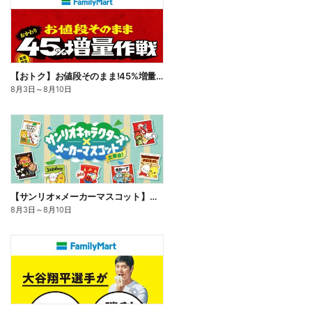
【おトク】お値段そのまま!45%増量作戦!
8月3日
～
8月10日
【サンリオ×メーカーマスコット】オリジナルグッズ貰える!
8月3日
～
8月10日