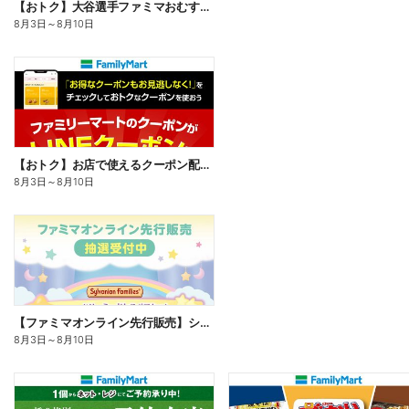
【おトク】大谷選手ファミマおむすび割
8月3日
～
8月10日
【おトク】お店で使えるクーポン配信中
8月3日
～
8月10日
【ファミマオンライン先行販売】シルバニアファミリー
8月3日
～
8月10日