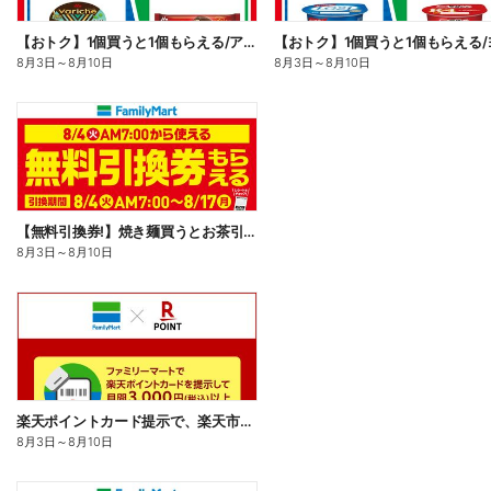
【おトク】1個買うと1個もらえる/アイス
8月3日
～
8月10日
8月3日
～
8月10日
【無料引換券!】焼き麺買うとお茶引換券貰える!
8月3日
～
8月10日
楽天ポイントカード提示で、楽天市場でのお買い物がおトクに!
8月3日
～
8月10日