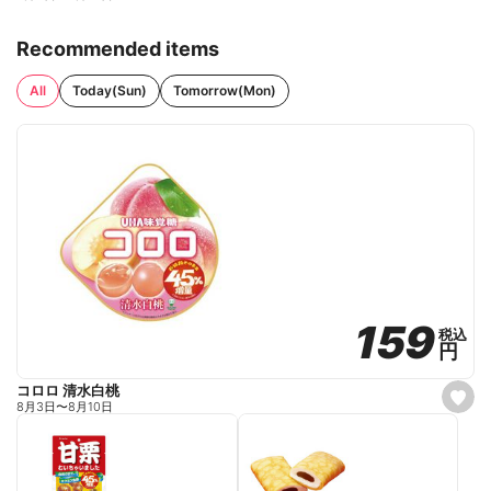
Recommended items
All
Today(Sun)
Tomorrow(Mon)
159
159
税込
税込
円
円
コロロ 清水白桃
s
8月3日
〜
8月10日
e
t
f
a
v
o