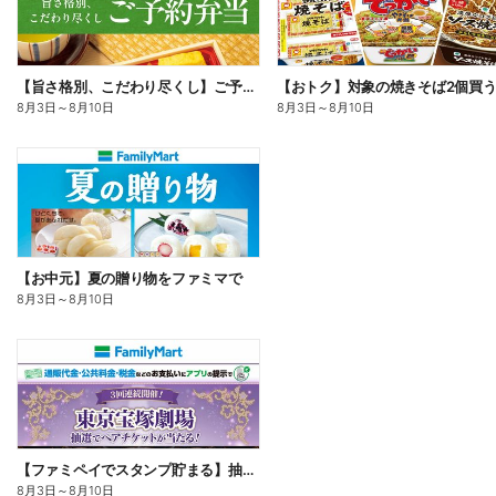
【旨さ格別、こだわり尽くし】ご予約弁当
8月3日
～
8月10日
8月3日
～
8月10日
【お中元】夏の贈り物をファミマで
8月3日
～
8月10日
【ファミペイでスタンプ貯まる】抽選でペアチケットが当たる!
8月3日
～
8月10日