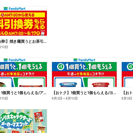
【無料引換券!】焼き麺買うとお茶引換券貰える!
月10日
【おトク】1個買うと1個もらえる/アイス
【おトク】1個買うと1個もらえる/ヨーグルト
【おト
月10日
8月3日
～
8月10日
8月3日