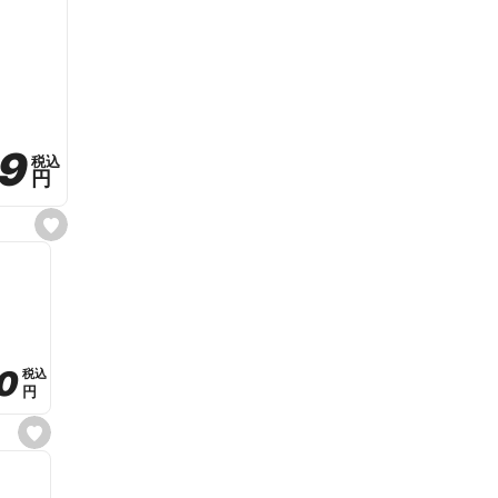
59
59
税込
税込
円
円
s
e
t
f
a
v
o
r
i
t
0
0
税込
税込
e
円
円
s
e
t
f
a