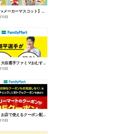
【サンリオ×メーカーマスコット】オリジナルグッズ貰える!
月10日
【おトク】大谷選手ファミマおむすび割
月10日
【おトク】お店で使えるクーポン配信中
月10日