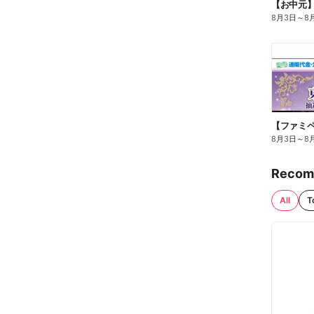
【お中元
8月3日
～
8
8月3日
～
8
Recom
All
T