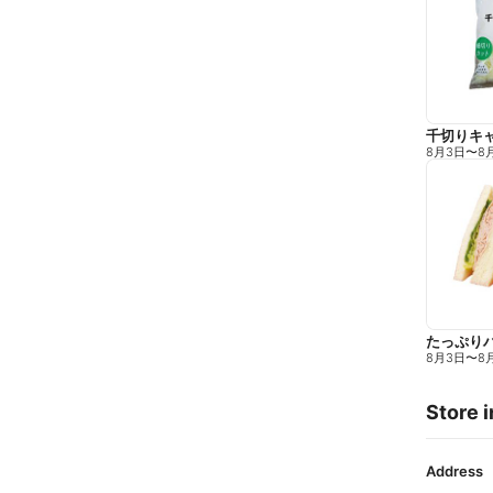
千切りキ
8月3日
〜
8
たっぷり
8月3日
〜
8
Store i
Address