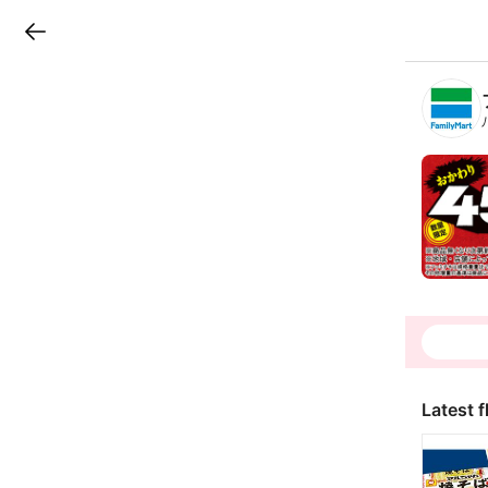
LINEチラシ
B
r
a
n
c
h
T
o
p
Latest f