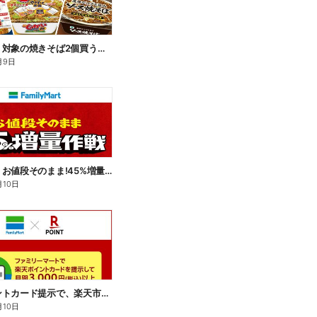
【おトク】対象の焼きそば2個買うと100円引き!
月9日
【おトク】お値段そのまま!45%増量作戦!
月10日
楽天ポイントカード提示で、楽天市場でのお買い物がおトクに!
月10日