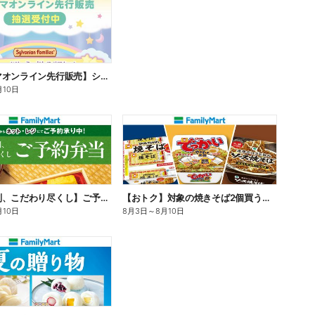
【ファミマオンライン先行販売】シルバニアファミリー
月10日
【旨さ格別、こだわり尽くし】ご予約弁当
【おトク】対象の焼きそば2個買うと100円引き!
月10日
8月3日
～
8月10日