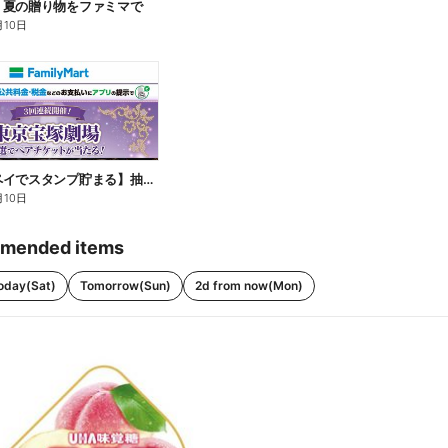
】夏の贈り物をファミマで
月10日
【ファミペイでスタンプ貯まる】抽選でペアチケットが当たる!
月10日
mended items
oday(Sat)
Tomorrow(Sun)
2d from now(Mon)