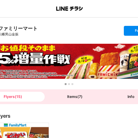
ファミリーマート
s
F
e
八幡男山金振
t
f
o
l
l
o
w
Flyers
(
15
)
Items
(
7
)
Info
lyers