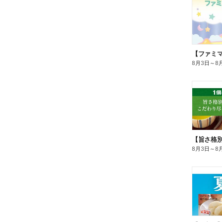
8月3日
～
8
8月3日
～
8