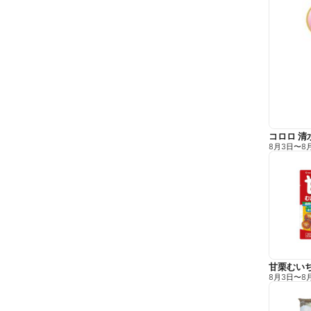
コロロ 清
8月3日
〜
8
甘栗むい
8月3日
〜
8