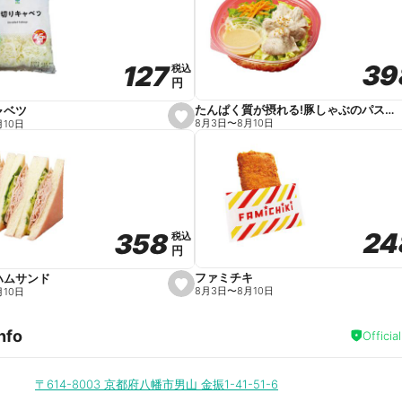
v
o
r
i
t
39
39
127
127
e
税込
税込
円
円
たんぱく質が摂れる!豚しゃぶのパスタサラダ
ャベツ
s
8月3日
〜
8月10日
月10日
e
t
f
a
v
o
r
i
t
24
24
358
358
e
税込
税込
円
円
ファミチキ
ハムサンド
s
8月3日
〜
8月10日
月10日
e
t
f
nfo
a
Officia
v
o
r
i
〒614-8003
京都府八幡市男山 金振1-41-51-6
t