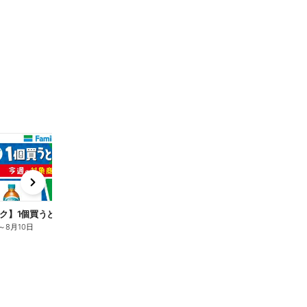
t
x
e
n
ク】1個買うと1個もらえる/麦茶
～
8月10日