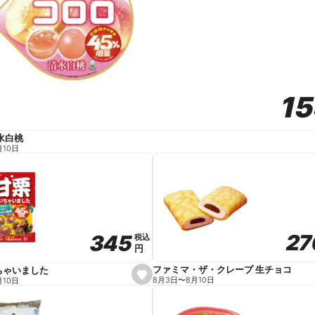
1
1
水白桃
月10日
27
27
345
345
税込
税込
円
円
ファミマ・ザ・クレープ 生チョコ
ちゃいました
s
8月3日
〜
8月10日
月10日
e
t
f
a