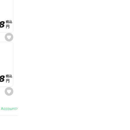
v
o
r
i
t
8
8
e
税込
税込
円
円
s
e
t
f
a
v
o
r
i
t
8
8
e
税込
税込
円
円
s
e
t
f
a
l Account
v
o
r
i
t