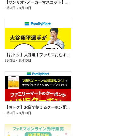
【サンリオ×メーカーマスコット】オリジナルグッズ貰える!
8月3日
～
8月10日
【おトク】大谷選手ファミマおむすび割
8月3日
～
8月10日
【おトク】お店で使えるクーポン配信中
8月3日
～
8月10日