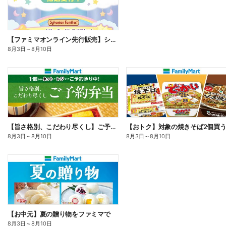
【ファミマオンライン先行販売】シルバニアファミリー
8月3日
～
8月10日
【旨さ格別、こだわり尽くし】ご予約弁当
8月3日
～
8月10日
8月3日
～
8月10日
【お中元】夏の贈り物をファミマで
8月3日
～
8月10日