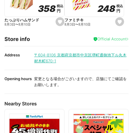
o
o
248
248
358
358
税込
税込
税込
税込
r
r
円
円
円
円
i
i
t
t
e
e
ファミチキ
たっぷりハムサンド
s
s
8月3日
〜
8月10日
8月3日
〜
8月10日
e
e
t
t
f
f
Store info
a
a
Official Account
v
v
o
o
r
r
i
i
Address
〒604-8106
京都府京都市中京区堺町通御池下ル丸木
t
t
材木町670-1
e
e
Opening hours
変更となる場合がございますので、店舗にてご確認を
お願いします。
Nearby Stores