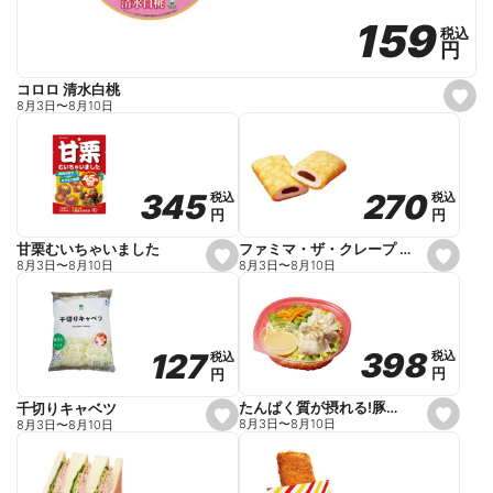
159
159
税込
税込
円
円
コロロ 清水白桃
s
8月3日
〜
8月10日
e
t
f
a
v
o
270
270
345
345
税込
税込
税込
税込
r
円
円
円
円
i
t
e
ファミマ・ザ・クレープ 生チョコ
甘栗むいちゃいました
s
s
8月3日
〜
8月10日
8月3日
〜
8月10日
e
e
t
t
f
f
a
a
v
v
o
o
398
398
127
127
税込
税込
税込
税込
r
r
円
円
円
円
i
i
t
t
e
e
たんぱく質が摂れる!豚しゃぶのパスタサラダ
千切りキャベツ
s
s
8月3日
〜
8月10日
8月3日
〜
8月10日
e
e
t
t
f
f
a
a
v
v