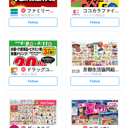
ファミリーマート
ココカラファイン
柳馬場押小路
コトチカ御池店
s
s
Follow
Follow
e
e
t
t
f
f
o
o
l
l
l
l
o
o
w
w
ドラッグユタカ
京都生活協同組合
烏丸三条店
コープ御所南
s
s
Follow
Follow
e
e
t
t
f
f
o
o
l
l
l
l
o
o
End Today
w
w