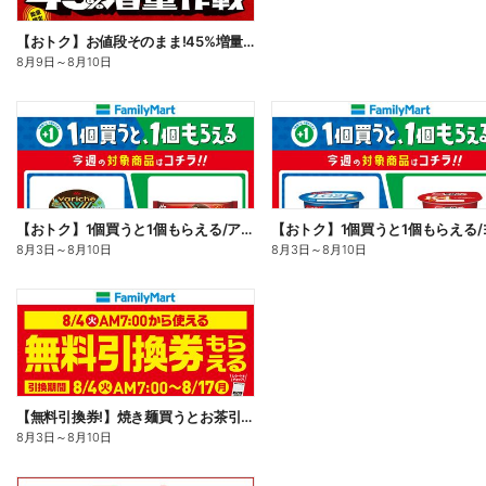
【おトク】お値段そのまま!45%増量作戦!
8月9日
～
8月10日
【おトク】1個買うと1個もらえる/アイス
8月3日
～
8月10日
8月3日
～
8月10日
【無料引換券!】焼き麺買うとお茶引換券貰える!
8月3日
～
8月10日