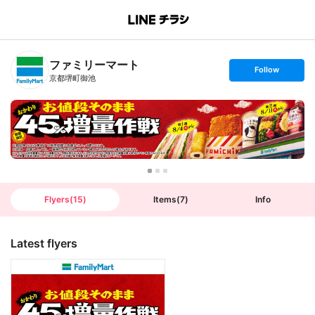
B
r
a
n
ファミリーマート
c
s
Follow
h
e
京都堺町御池
T
t
o
f
p
o
l
l
o
w
Flyers
(
15
)
Items
(
7
)
Info
Latest flyers