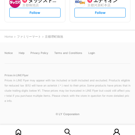
ダックスドラッグ
エディオン
京都御池店
京都河原町本店
s
s
Follow
Follow
e
e
t
t
f
f
o
o
l
l
l
l
o
o
Home
ファミリーマート
京都堺町御池
w
w
Notice
Help
Privacy Policy
Terms and Conditions
Login
Prices in LINE Flyer
Prices in LINE Flyer may appear with tax included or both included and excluded. Products eligible
for reduced tax (8%) will have an asterisk (＊) next to their price. Some products have prices that in
clude trailing digits below ¥1. These prices may be truncated in LINE Flyer but could still affect you
r total if you purchase multiple items. Please check with the store in question for more detailed pric
e info.
©
LY Corporation