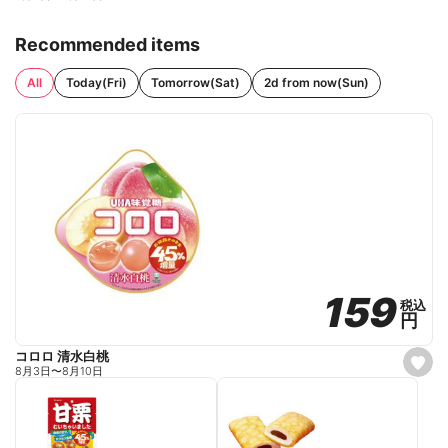
Recommended items
All
Today(Fri)
Tomorrow(Sat)
2d from now(Sun)
159
159
税込
税込
円
円
コロロ 清水白桃
s
8月3日
〜
8月10日
e
t
f
a
v
o