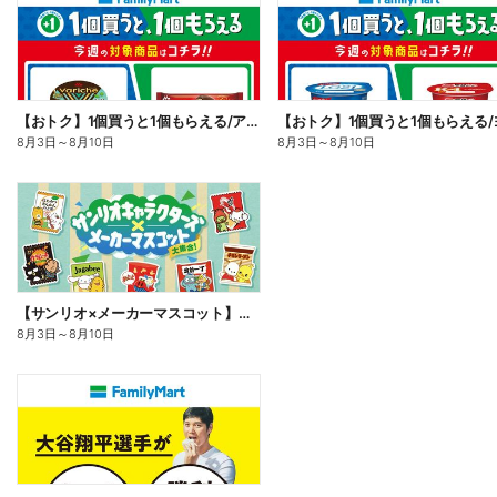
【おトク】1個買うと1個もらえる/アイス
8月3日
～
8月10日
8月3日
～
8月10日
【サンリオ×メーカーマスコット】オリジナルグッズ貰える!
8月3日
～
8月10日