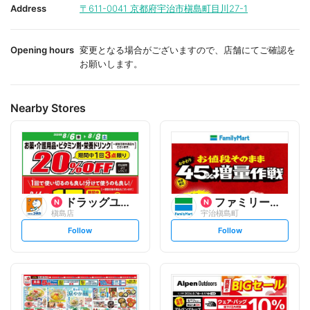
i
i
Address
〒611-0041
京都府宇治市槇島町目川27-1
t
t
e
e
Opening hours
変更となる場合がございますので、店舗にてご確認を
お願いします。
Nearby Stores
ドラッグユタカ
ファミリーマート
槇島店
宇治槇島町
s
s
Follow
Follow
e
e
t
t
f
f
o
o
l
l
l
l
o
o
w
w