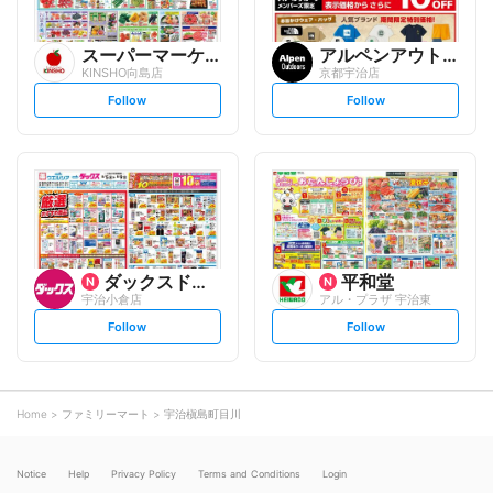
スーパーマーケットKINSH...
アルペンアウトドアーズ
KINSHO向島店
京都宇治店
s
s
Follow
Follow
e
e
t
t
f
f
o
o
l
l
l
l
o
o
w
w
ダックスドラッグ
平和堂
宇治小倉店
アル・プラザ 宇治東
s
s
Follow
Follow
e
e
t
t
f
f
o
o
l
l
l
l
o
o
Home
ファミリーマート
宇治槇島町目川
w
w
Notice
Help
Privacy Policy
Terms and Conditions
Login