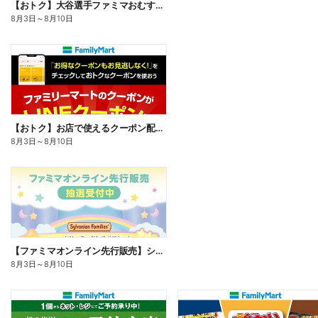
【おトク】大谷選手ファミマおむすび割
8月3日
～
8月10日
【おトク】お店で使えるクーポン配信中
8月3日
～
8月10日
【ファミマオンライン先行販売】シルバニアファミリー
8月3日
～
8月10日