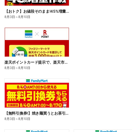
【おトク】お値段そのまま!45%増量作戦!
8月3日
～
8月10日
楽天ポイントカード提示で、楽天市場でのお買い物がおトクに!
8月3日
～
8月10日
【無料引換券!】焼き麺買うとお茶引換券貰える!
8月3日
～
8月10日