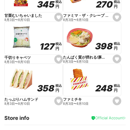
270
270
345
345
税込
税込
税込
税込
r
円
円
円
円
i
t
e
ファミマ・ザ・クレープ 生チョコ
甘栗むいちゃいました
s
s
8月3日
〜
8月10日
8月3日
〜
8月10日
e
e
t
t
f
f
a
a
v
v
o
o
398
398
127
127
税込
税込
税込
税込
r
r
円
円
円
円
i
i
t
t
e
e
たんぱく質が摂れる!豚しゃぶのパスタサラダ
千切りキャベツ
s
s
8月3日
〜
8月10日
8月3日
〜
8月10日
e
e
t
t
f
f
a
a
v
v
o
o
248
248
358
358
税込
税込
税込
税込
r
r
円
円
円
円
i
i
t
t
e
e
ファミチキ
たっぷりハムサンド
s
s
8月3日
〜
8月10日
8月3日
〜
8月10日
e
e
t
t
f
f
Store info
a
a
Official Account
v
v
o
o
r
r