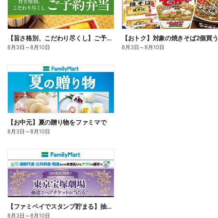
【旨さ格別、こだわり尽くし】ご予約弁当
8月3日
～
8月10日
8月3日
～
8月10日
【お中元】夏の贈り物をファミマで
8月3日
～
8月10日
【ファミペイでスタンプ貯まる】抽選でペアチケットが当たる!
8月3日
～
8月10日