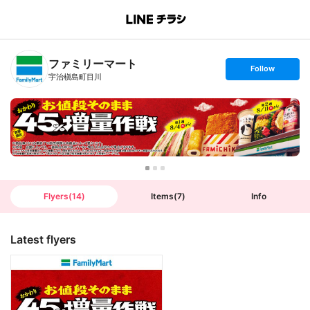
B
r
a
n
ファミリーマート
c
s
Follow
h
e
宇治槇島町目川
T
t
o
f
p
o
l
l
o
w
Flyers
(
14
)
Items
(
7
)
Info
Latest flyers