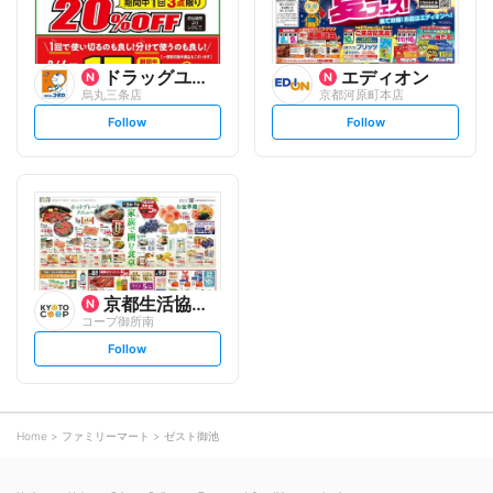
ドラッグユタカ
エディオン
烏丸三条店
京都河原町本店
s
s
Follow
Follow
e
e
t
t
f
f
o
o
l
l
l
l
o
o
w
w
京都生活協同組合
コープ御所南
s
Follow
e
t
f
o
l
l
o
Home
ファミリーマート
ゼスト御池
w