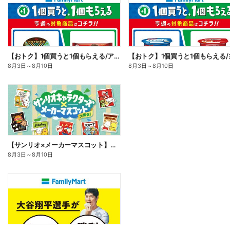
【おトク】1個買うと1個もらえる/アイス
8月3日
～
8月10日
8月3日
～
8月10日
【サンリオ×メーカーマスコット】オリジナルグッズ貰える!
8月3日
～
8月10日