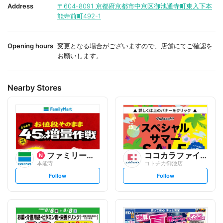
i
i
Address
〒604-8091
京都府京都市中京区御池通寺町東入下本
t
t
能寺前町492-1
e
e
Opening hours
変更となる場合がございますので、店舗にてご確認を
お願いします。
Nearby Stores
ファミリーマート
ココカラファイン
本能寺
コトチカ御池店
s
s
Follow
Follow
e
e
t
t
f
f
o
o
l
l
l
l
o
o
w
w