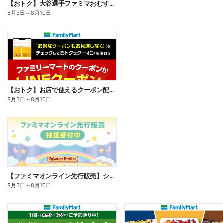
【おトク】大谷選手ファミマおむすび割
8月3日
～
8月10日
【おトク】お店で使えるクーポン配信中
8月3日
～
8月10日
【ファミマオンライン先行販売】シルバニアファミリー
8月3日
～
8月10日