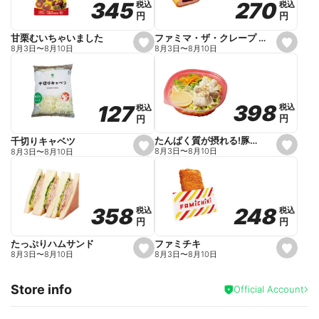
270
270
345
345
税込
税込
税込
税込
r
円
円
円
円
i
t
e
ファミマ・ザ・クレープ 生チョコ
甘栗むいちゃいました
s
s
8月3日
〜
8月10日
8月3日
〜
8月10日
e
e
t
t
f
f
a
a
v
v
o
o
398
398
127
127
税込
税込
税込
税込
r
r
円
円
円
円
i
i
t
t
e
e
たんぱく質が摂れる!豚しゃぶのパスタサラダ
千切りキャベツ
s
s
8月3日
〜
8月10日
8月3日
〜
8月10日
e
e
t
t
f
f
a
a
v
v
o
o
248
248
358
358
税込
税込
税込
税込
r
r
円
円
円
円
i
i
t
t
e
e
ファミチキ
たっぷりハムサンド
s
s
8月3日
〜
8月10日
8月3日
〜
8月10日
e
e
t
t
f
f
Store info
a
a
Official Account
v
v
o
o
r
r