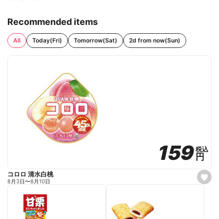
Recommended items
All
Today(Fri)
Tomorrow(Sat)
2d from now(Sun)
159
159
税込
税込
円
円
コロロ 清水白桃
s
8月3日
〜
8月10日
e
t
f
a
v
o