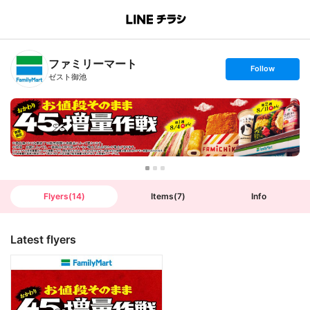
B
r
a
n
ファミリーマート
c
s
Follow
h
e
ゼスト御池
T
t
o
f
p
o
l
l
o
w
Flyers
(
14
)
Items
(
7
)
Info
Latest flyers