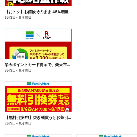
【おトク】お値段そのまま!45%増量作戦!
8月3日
～
8月10日
楽天ポイントカード提示で、楽天市場でのお買い物がおトクに!
8月3日
～
8月10日
【無料引換券!】焼き麺買うとお茶引換券貰える!
8月3日
～
8月10日