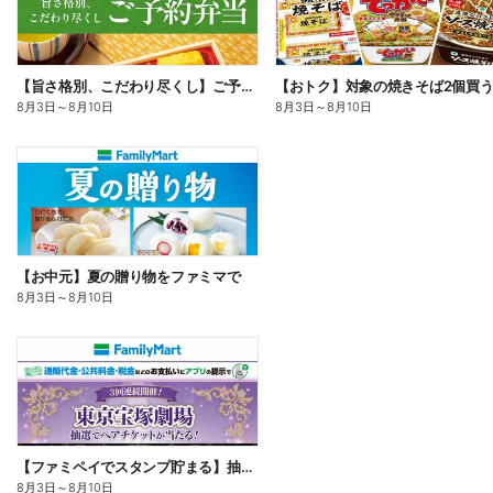
【旨さ格別、こだわり尽くし】ご予約弁当
8月3日
～
8月10日
8月3日
～
8月10日
【お中元】夏の贈り物をファミマで
8月3日
～
8月10日
【ファミペイでスタンプ貯まる】抽選でペアチケットが当たる!
8月3日
～
8月10日