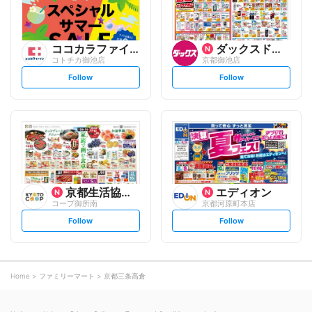
ココカラファイン
ダックスドラッグ
コトチカ御池店
京都御池店
s
s
Follow
Follow
e
e
t
t
f
f
o
o
l
l
l
l
o
o
w
w
京都生活協同組合
エディオン
コープ御所南
京都河原町本店
s
s
Follow
Follow
e
e
t
t
f
f
o
o
l
l
l
l
o
o
Home
ファミリーマート
京都三条高倉
w
w