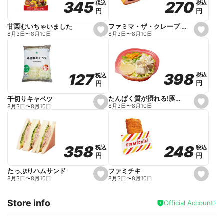
270
270
345
345
税込
税込
税込
税込
r
円
円
円
円
i
t
e
ファミマ・ザ・クレープ 生チョコ
甘栗むいちゃいました
s
s
8月3日
〜
8月10日
8月3日
〜
8月10日
e
e
t
t
f
f
a
a
v
v
o
o
398
398
127
127
税込
税込
税込
税込
r
r
円
円
円
円
i
i
t
t
e
e
たんぱく質が摂れる!豚しゃぶのパスタサラダ
千切りキャベツ
s
s
8月3日
〜
8月10日
8月3日
〜
8月10日
e
e
t
t
f
f
a
a
v
v
o
o
248
248
358
358
税込
税込
税込
税込
r
r
円
円
円
円
i
i
t
t
e
e
ファミチキ
たっぷりハムサンド
s
s
8月3日
〜
8月10日
8月3日
〜
8月10日
e
e
t
t
f
f
Store info
a
a
Official Account
v
v
o
o
r
r