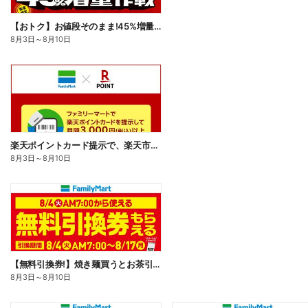
【おトク】お値段そのまま!45%増量作戦!
8月3日
～
8月10日
楽天ポイントカード提示で、楽天市場でのお買い物がおトクに!
8月3日
～
8月10日
【無料引換券!】焼き麺買うとお茶引換券貰える!
8月3日
～
8月10日