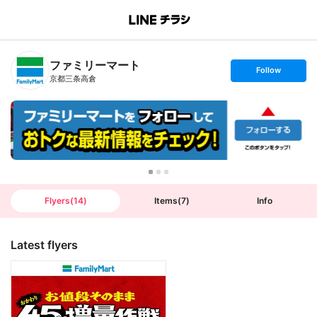
B
r
a
n
ファミリーマート
c
s
Follow
h
e
京都三条高倉
T
t
o
f
p
o
l
l
o
w
Flyers
(
14
)
Items
(
7
)
Info
Latest flyers