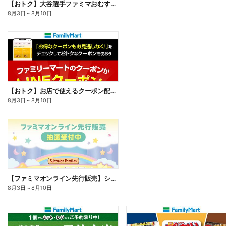
【おトク】大谷選手ファミマおむすび割
8月3日
～
8月10日
【おトク】お店で使えるクーポン配信中
8月3日
～
8月10日
【ファミマオンライン先行販売】シルバニアファミリー
8月3日
～
8月10日