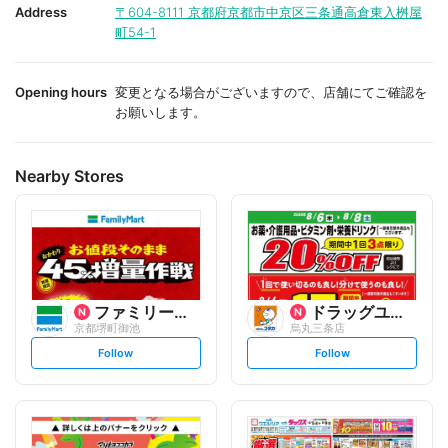
i
i
Address
〒604-8111
京都府京都市中京区三条通高倉東入桝屋
t
t
町54-1
e
e
Opening hours
変更となる場合がございますので、店舗にてご確認を
お願いします。
Nearby Stores
ファミリーマート
ドラッグユタカ
京都堺町御池
烏丸三条店
s
s
Follow
Follow
e
e
t
t
f
f
o
o
l
l
l
l
o
o
w
w