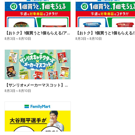
【おトク】1個買うと1個もらえる/アイス
8月3日
～
8月10日
8月3日
～
8月10日
【サンリオ×メーカーマスコット】オリジナルグッズ貰える!
8月3日
～
8月10日