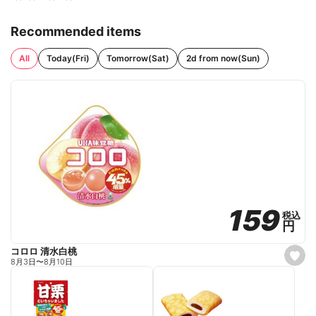
Recommended items
All
Today(Fri)
Tomorrow(Sat)
2d from now(Sun)
159
159
税込
税込
円
円
コロロ 清水白桃
s
8月3日
〜
8月10日
e
t
f
a
v
o