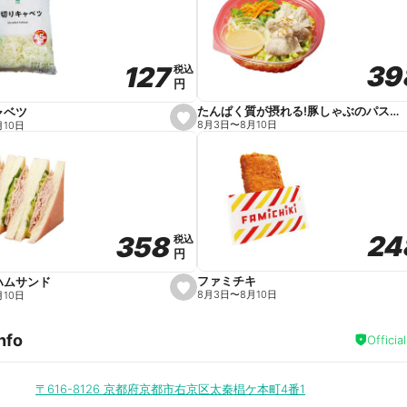
v
o
r
i
t
39
39
127
127
e
税込
税込
円
円
たんぱく質が摂れる!豚しゃぶのパスタサラダ
ャベツ
s
8月3日
〜
8月10日
月10日
e
t
f
a
v
o
r
i
t
24
24
358
358
e
税込
税込
円
円
ファミチキ
ハムサンド
s
8月3日
〜
8月10日
月10日
e
t
f
nfo
a
Officia
v
o
r
i
〒616-8126
京都府京都市右京区太秦椙ケ本町4番1
t