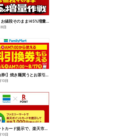
【おトク】お値段そのまま!45%増量作戦!
月8日
【無料引換券!】焼き麺買うとお茶引換券貰える!
月10日
楽天ポイントカード提示で、楽天市場でのお買い物がおトクに!
月10日