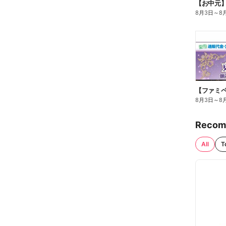
【お中元
8月3日
～
8
8月3日
～
8
Recom
All
T