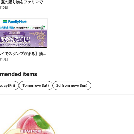
】夏の贈り物をファミマで
月10日
【ファミペイでスタンプ貯まる】抽選でペアチケットが当たる!
月10日
mended items
oday(Fri)
Tomorrow(Sat)
2d from now(Sun)