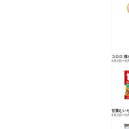
コロロ 清
8月3日
〜
8
甘栗むい
8月3日
〜
8