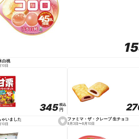
1
1
水白桃
月10日
27
27
345
345
税込
税込
円
円
ファミマ・ザ・クレープ 生チョコ
ちゃいました
s
8月3日
〜
8月10日
月10日
e
t
f
a