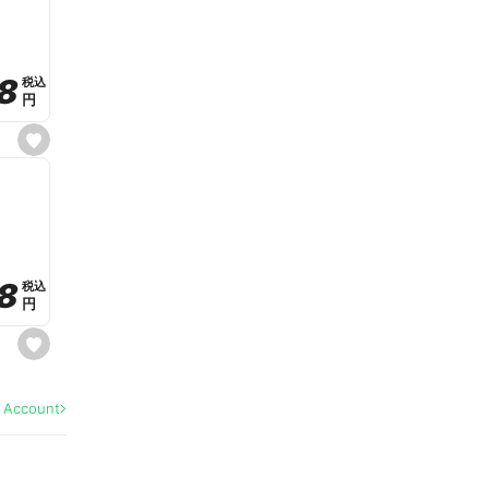
v
o
r
i
t
8
8
e
税込
税込
円
円
s
e
t
f
a
v
o
r
i
t
8
8
e
税込
税込
円
円
s
e
t
f
a
l Account
v
o
r
i
t