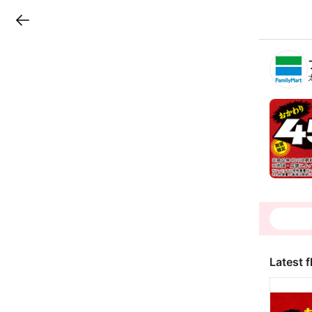
LINEチラシ
B
r
a
n
c
h
T
o
p
Latest f