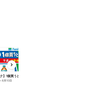
t
x
e
n
ク】1個買うと1個もらえる/麦茶
～
8月10日