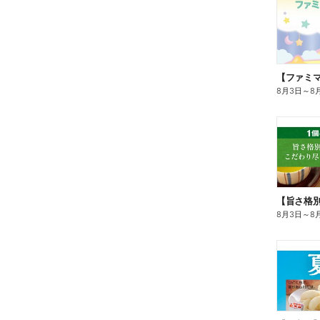
8月3日
～
8
8月3日
～
8