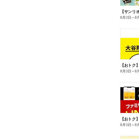
8月3日
～
8
8月3日
～
8
8月3日
～
8