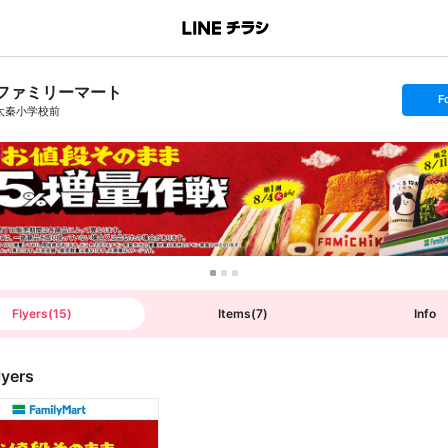
ファミリーマート
s
F
e
太秦小学校前
t
f
o
l
l
o
w
Flyers
(
15
)
Items
(
7
)
Info
lyers