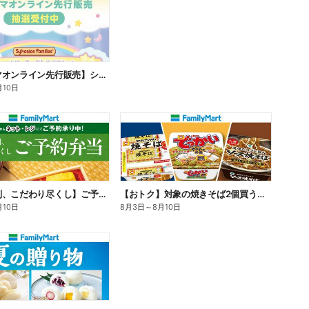
【ファミマオンライン先行販売】シルバニアファミリー
月10日
【旨さ格別、こだわり尽くし】ご予約弁当
【おトク】対象の焼きそば2個買うと100円引き!
月10日
8月3日
～
8月10日