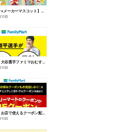
【サンリオ×メーカーマスコット】オリジナルグッズ貰える!
月10日
【おトク】大谷選手ファミマおむすび割
月10日
【おトク】お店で使えるクーポン配信中
月10日