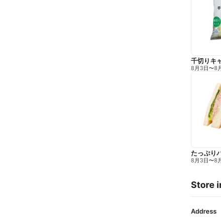
千切りキ
8月3日
〜
8
たっぷり
8月3日
〜
8
Store i
Address