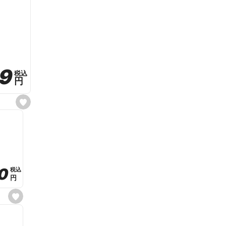
59
59
税込
税込
円
円
s
e
t
f
a
v
o
r
i
t
0
0
税込
税込
e
円
円
s
e
t
f
a