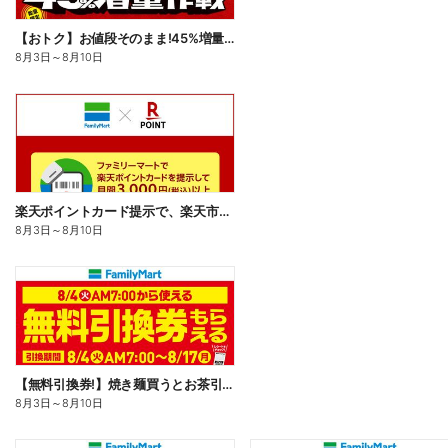
【おトク】お値段そのまま!45%増量作戦!
8月3日
～
8月10日
楽天ポイントカード提示で、楽天市場でのお買い物がおトクに!
8月3日
～
8月10日
【無料引換券!】焼き麺買うとお茶引換券貰える!
8月3日
～
8月10日