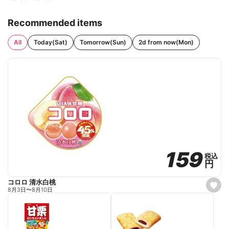
Recommended items
All
Today(Sat)
Tomorrow(Sun)
2d from now(Mon)
159
159
税込
税込
円
円
コロロ 清水白桃
s
8月3日
〜
8月10日
e
t
f
a
v
o