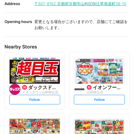
i
i
Address
〒607-8162
京都府京都市山科区椥辻草海道町38-10
t
t
e
e
Opening hours
変更となる場合がございますので、店舗にてご確認を
お願いします。
Nearby Stores
ダックスドラッグ
イオンフードスタイル
イオンタウン山科椥辻店
山科椥辻店
s
s
Follow
Follow
e
e
t
t
f
f
o
o
l
l
l
l
o
o
w
w