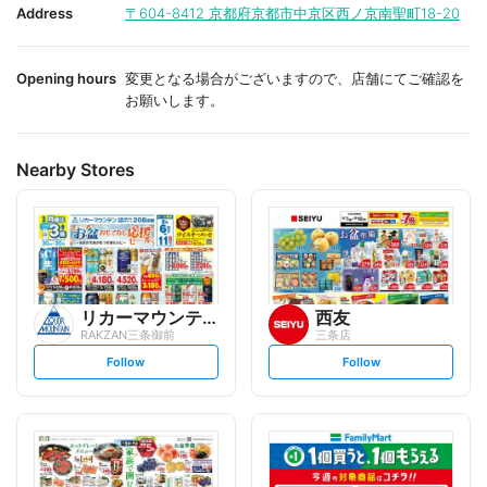
i
i
Address
〒604-8412
京都府京都市中京区西ノ京南聖町18-20
t
t
e
e
Opening hours
変更となる場合がございますので、店舗にてご確認を
お願いします。
Nearby Stores
リカーマウンテン
西友
RAKZAN三条御前
三条店
s
s
Follow
Follow
e
e
t
t
f
f
o
o
l
l
l
l
o
o
w
w