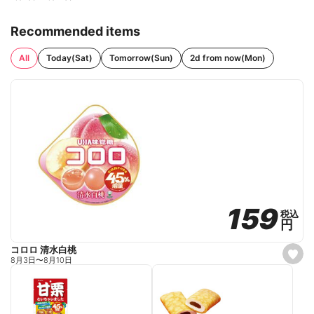
Recommended items
All
Today(Sat)
Tomorrow(Sun)
2d from now(Mon)
159
159
税込
税込
円
円
コロロ 清水白桃
s
8月3日
〜
8月10日
e
t
f
a
v
o