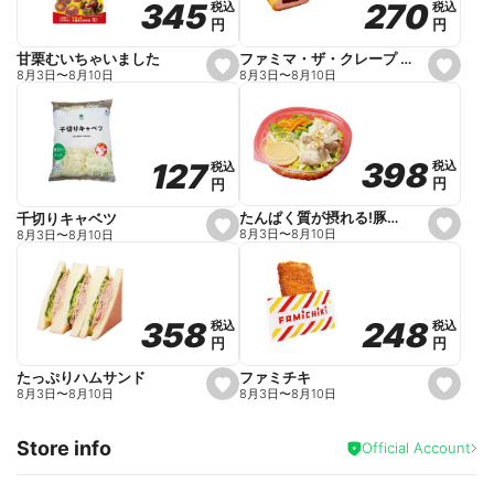
270
270
345
345
税込
税込
税込
税込
r
円
円
円
円
i
t
e
ファミマ・ザ・クレープ 生チョコ
甘栗むいちゃいました
s
s
8月3日
〜
8月10日
8月3日
〜
8月10日
e
e
t
t
f
f
a
a
v
v
o
o
398
398
127
127
税込
税込
税込
税込
r
r
円
円
円
円
i
i
t
t
e
e
たんぱく質が摂れる!豚しゃぶのパスタサラダ
千切りキャベツ
s
s
8月3日
〜
8月10日
8月3日
〜
8月10日
e
e
t
t
f
f
a
a
v
v
o
o
248
248
358
358
税込
税込
税込
税込
r
r
円
円
円
円
i
i
t
t
e
e
ファミチキ
たっぷりハムサンド
s
s
8月3日
〜
8月10日
8月3日
〜
8月10日
e
e
t
t
f
f
Store info
a
a
Official Account
v
v
o
o
r
r