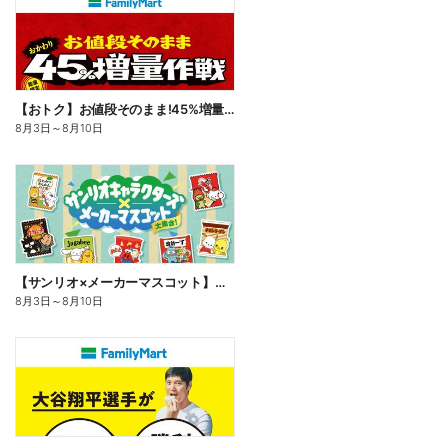
【おトク】お値段そのまま!45%増量作戦!
8月3日
～
8月10日
【サンリオ×メーカーマスコット】オリジナルグッズ貰える!
8月3日
～
8月10日