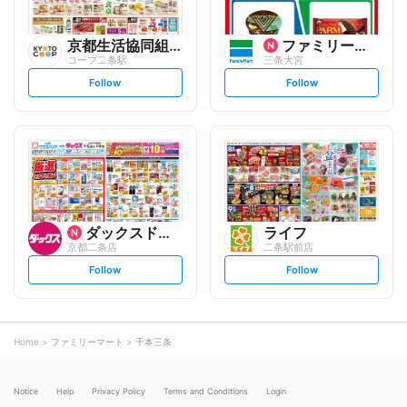
京都生活協同組合
ファミリーマート
コープ二条駅
三条大宮
s
s
Follow
Follow
e
e
t
t
f
f
o
o
l
l
l
l
o
o
w
w
ダックスドラッグ
ライフ
京都二条店
二条駅前店
s
s
Follow
Follow
e
e
t
t
f
f
o
o
l
l
l
l
o
o
Home
ファミリーマート
千本三条
w
w
Notice
Help
Privacy Policy
Terms and Conditions
Login