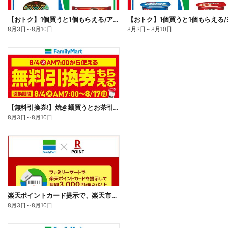
【おトク】1個買うと1個もらえる/アイス
8月3日
～
8月10日
8月3日
～
8月10日
【無料引換券!】焼き麺買うとお茶引換券貰える!
8月3日
～
8月10日
楽天ポイントカード提示で、楽天市場でのお買い物がおトクに!
8月3日
～
8月10日