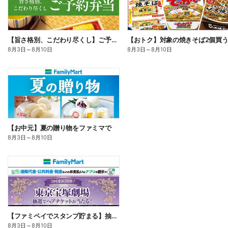
【旨さ格別、こだわり尽くし】ご予約弁当
8月3日
～
8月10日
8月3日
～
8月10日
【お中元】夏の贈り物をファミマで
8月3日
～
8月10日
【ファミペイでスタンプ貯まる】抽選でペアチケットが当たる!
8月3日
～
8月10日