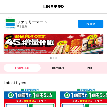
B
r
a
n
ファミリーマート
c
s
Follow
h
e
千本三条
T
t
o
f
p
o
l
l
o
w
Flyers
(
14
)
Items
(
7
)
Info
Latest flyers