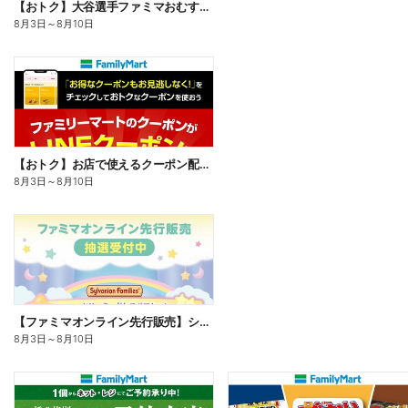
【おトク】大谷選手ファミマおむすび割
8月3日
～
8月10日
【おトク】お店で使えるクーポン配信中
8月3日
～
8月10日
【ファミマオンライン先行販売】シルバニアファミリー
8月3日
～
8月10日