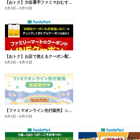
【おトク】大谷選手ファミマおむすび割
8月3日
～
8月10日
【おトク】お店で使えるクーポン配信中
8月3日
～
8月10日
【ファミマオンライン先行販売】シルバニアファミリー
8月3日
～
8月10日