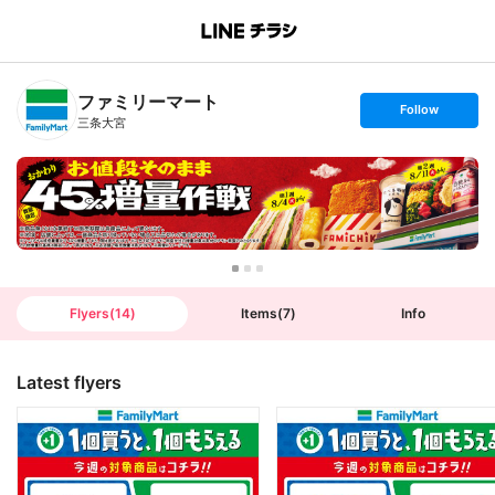
B
r
a
n
ファミリーマート
c
s
Follow
h
e
三条大宮
T
t
o
f
p
o
l
l
o
w
Flyers
(
14
)
Items
(
7
)
Info
Latest flyers