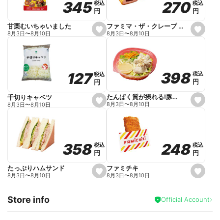
270
270
345
345
税込
税込
税込
税込
r
円
円
円
円
i
t
e
ファミマ・ザ・クレープ 生チョコ
甘栗むいちゃいました
s
s
8月3日
〜
8月10日
8月3日
〜
8月10日
e
e
t
t
f
f
a
a
v
v
o
o
398
398
127
127
税込
税込
税込
税込
r
r
円
円
円
円
i
i
t
t
e
e
たんぱく質が摂れる!豚しゃぶのパスタサラダ
千切りキャベツ
s
s
8月3日
〜
8月10日
8月3日
〜
8月10日
e
e
t
t
f
f
a
a
v
v
o
o
248
248
358
358
税込
税込
税込
税込
r
r
円
円
円
円
i
i
t
t
e
e
ファミチキ
たっぷりハムサンド
s
s
8月3日
〜
8月10日
8月3日
〜
8月10日
e
e
t
t
f
f
Store info
a
a
Official Account
v
v
o
o
r
r