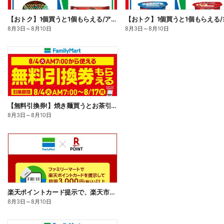
【おトク】1個買うと1個もらえる/アイス
8月3日
～
8月10日
8月3日
～
8月10日
【無料引換券!】焼き麺買うとお茶引換券貰える!
8月3日
～
8月10日
楽天ポイントカード提示で、楽天市場でのお買い物がおトクに!
8月3日
～
8月10日