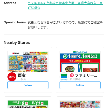
i
i
Address
〒604-8374
京都府京都市中京区三条通大宮西入上瓦
t
t
町50番3
e
e
Opening hours
変更となる場合がございますので、店舗にてご確認を
お願いします。
Nearby Stores
西友
ファミリーマート
三条店
堀川御池
s
s
Follow
Follow
e
e
t
t
f
f
o
o
l
l
l
l
o
o
w
w