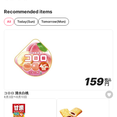
Recommended items
All
Today(Sun)
Tomorrow(Mon)
159
159
税込
税込
円
円
コロロ 清水白桃
s
8月3日
〜
8月10日
e
t
f
a
v
o