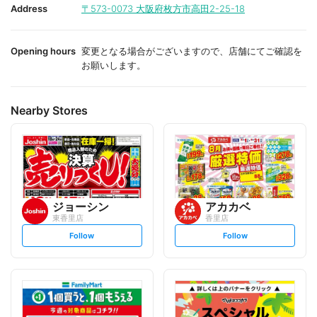
i
i
Address
〒573-0073
大阪府枚方市高田2-25-18
t
t
e
e
Opening hours
変更となる場合がございますので、店舗にてご確認を
お願いします。
Nearby Stores
ジョーシン
アカカベ
東香里店
香里店
s
s
Follow
Follow
e
e
t
t
f
f
o
o
l
l
l
l
o
o
w
w