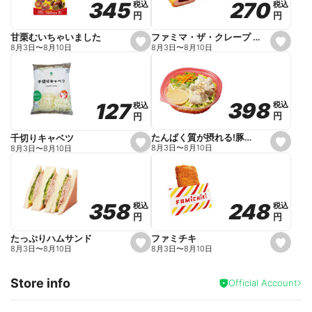
270
270
345
345
税込
税込
税込
税込
r
円
円
円
円
i
t
e
ファミマ・ザ・クレープ 生チョコ
甘栗むいちゃいました
s
s
8月3日
〜
8月10日
8月3日
〜
8月10日
e
e
t
t
f
f
a
a
v
v
o
o
398
398
127
127
税込
税込
税込
税込
r
r
円
円
円
円
i
i
t
t
e
e
たんぱく質が摂れる!豚しゃぶのパスタサラダ
千切りキャベツ
s
s
8月3日
〜
8月10日
8月3日
〜
8月10日
e
e
t
t
f
f
a
a
v
v
o
o
248
248
358
358
税込
税込
税込
税込
r
r
円
円
円
円
i
i
t
t
e
e
ファミチキ
たっぷりハムサンド
s
s
8月3日
〜
8月10日
8月3日
〜
8月10日
e
e
t
t
f
f
Store info
a
a
Official Account
v
v
o
o
r
r