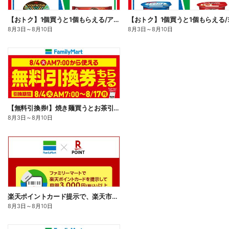
【おトク】1個買うと1個もらえる/アイス
8月3日
～
8月10日
8月3日
～
8月10日
【無料引換券!】焼き麺買うとお茶引換券貰える!
8月3日
～
8月10日
楽天ポイントカード提示で、楽天市場でのお買い物がおトクに!
8月3日
～
8月10日