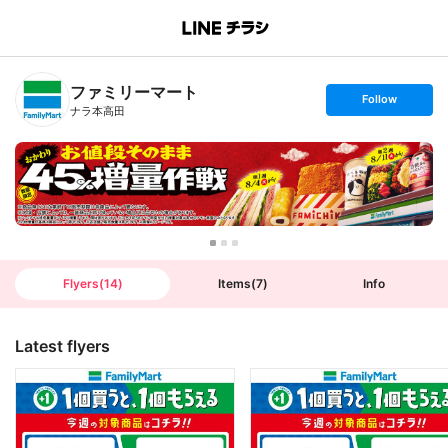
B
r
a
n
ファミリーマート
c
s
Follow
h
e
ナラ本高田
T
t
o
f
p
o
l
l
o
w
Flyers
(
14
)
Items
(
7
)
Info
Latest flyers