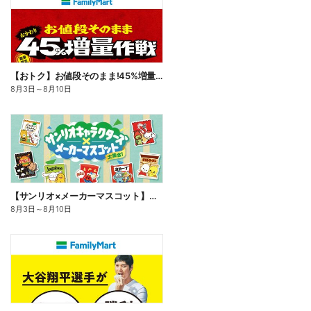
【おトク】お値段そのまま!45%増量作戦!
8月3日
～
8月10日
【サンリオ×メーカーマスコット】オリジナルグッズ貰える!
8月3日
～
8月10日