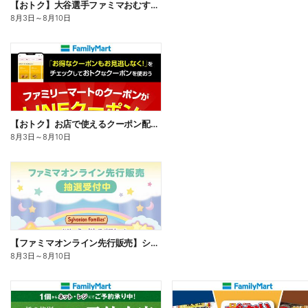
【おトク】大谷選手ファミマおむすび割
8月3日
～
8月10日
【おトク】お店で使えるクーポン配信中
8月3日
～
8月10日
【ファミマオンライン先行販売】シルバニアファミリー
8月3日
～
8月10日