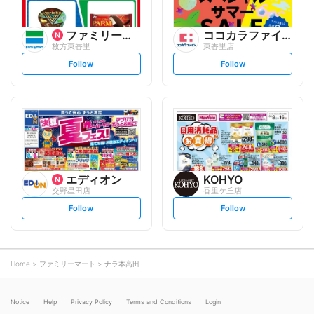
ファミリーマート
ココカラファイン
枚方東香里
東香里店
s
s
Follow
Follow
e
e
t
t
f
f
o
o
l
l
l
l
o
o
w
w
エディオン
KOHYO
交野星田店
香里ケ丘店
s
s
Follow
Follow
e
e
t
t
f
f
o
o
l
l
l
l
o
o
Home
ファミリーマート
ナラ本高田
w
w
Notice
Help
Privacy Policy
Terms and Conditions
Login