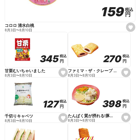
159
159
税込
税込
円
円
コロロ 清水白桃
s
8月3日
〜
8月10日
e
t
f
a
v
o
270
270
345
345
税込
税込
税込
税込
r
円
円
円
円
i
t
e
ファミマ・ザ・クレープ 生チョコ
甘栗むいちゃいました
s
s
8月3日
〜
8月10日
8月3日
〜
8月10日
e
e
t
t
f
f
a
a
v
v
o
o
398
398
127
127
税込
税込
税込
税込
r
r
円
円
円
円
i
i
t
t
e
e
たんぱく質が摂れる!豚しゃぶのパスタサラダ
千切りキャベツ
s
s
8月3日
〜
8月10日
8月3日
〜
8月10日
e
e
t
t
f
f
a
a
v
v