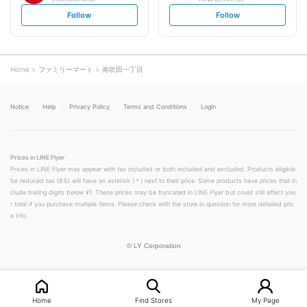
s
s
Follow
Follow
e
e
t
t
f
f
o
o
l
l
l
l
o
o
Home
ファミリーマート
南吹田一丁目
w
w
Notice
Help
Privacy Policy
Terms and Conditions
Login
Prices in LINE Flyer
Prices in LINE Flyer may appear with tax included or both included and excluded. Products eligible
for reduced tax (8%) will have an asterisk (＊) next to their price. Some products have prices that in
clude trailing digits below ¥1. These prices may be truncated in LINE Flyer but could still affect you
r total if you purchase multiple items. Please check with the store in question for more detailed pric
e info.
©
LY Corporation
Home
Find Stores
My Page