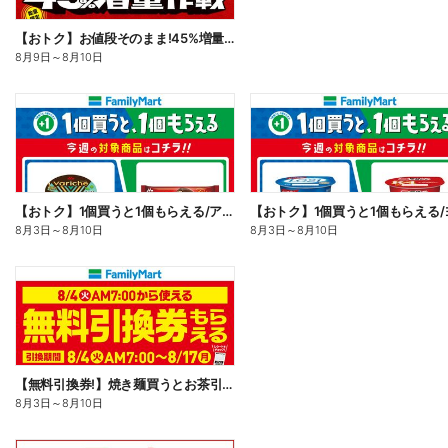
【おトク】お値段そのまま!45%増量作戦!
8月9日
～
8月10日
【おトク】1個買うと1個もらえる/アイス
8月3日
～
8月10日
8月3日
～
8月10日
【無料引換券!】焼き麺買うとお茶引換券貰える!
8月3日
～
8月10日