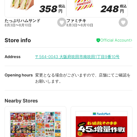
o
o
248
248
358
358
税込
税込
税込
税込
r
r
円
円
円
円
i
i
t
t
e
e
ファミチキ
たっぷりハムサンド
s
s
8月3日
〜
8月10日
8月3日
〜
8月10日
e
e
t
t
f
f
Store info
a
a
Official Account
v
v
o
o
r
r
i
i
Address
〒564-0043
大阪府吹田市南吹田1丁目9番10号
t
t
e
e
Opening hours
変更となる場合がございますので、店舗にてご確認を
お願いします。
Nearby Stores