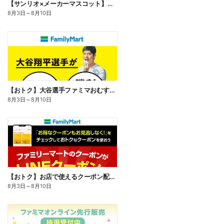
【サンリオ×メーカーマスコット】オリジナルグッズ貰える!
8月3日
～
8月10日
【おトク】大谷選手ファミマおむすび割
8月3日
～
8月10日
【おトク】お店で使えるクーポン配信中
8月3日
～
8月10日