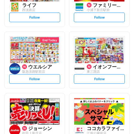
ライフ
ファミリーマート
西淡路店
小浦下新庄駅前
s
s
Follow
Follow
e
e
t
t
f
f
o
o
l
l
l
l
o
o
End Today
w
w
ウエルシア
イオンフードスタイル
阪急淡路駅前店
東三国店
s
s
Follow
Follow
e
e
t
t
f
f
o
o
l
l
l
l
o
o
w
w
ジョーシン
ココカラファイン
吹田上新庄店
江坂公園前店