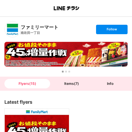
B
r
a
n
ファミリーマート
c
s
Follow
h
e
南吹田一丁目
T
t
o
f
p
o
l
l
o
w
Flyers
(
15
)
Items
(
7
)
Info
Latest flyers