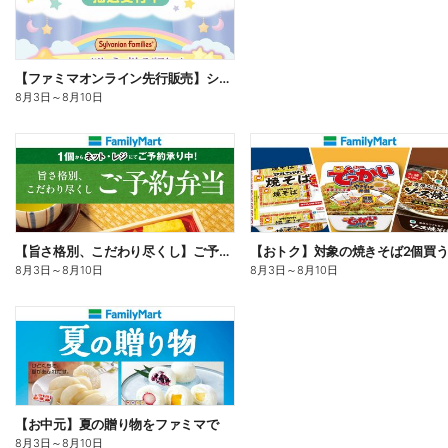
【ファミマオンライン先行販売】シルバニアファミリー
8月3日
～
8月10日
【旨さ格別、こだわり尽くし】ご予約弁当
8月3日
～
8月10日
8月3日
～
8月10日
【お中元】夏の贈り物をファミマで
8月3日
～
8月10日