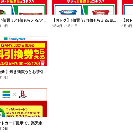
【おトク】1個買うと1個もらえる/アイス
【おトク】1個買うと1個もらえる/ヨーグルト
【おト
月10日
8月3日
～
8月10日
8月3日
【無料引換券!】焼き麺買うとお茶引換券貰える!
月10日
楽天ポイントカード提示で、楽天市場でのお買い物がおトクに!
月10日