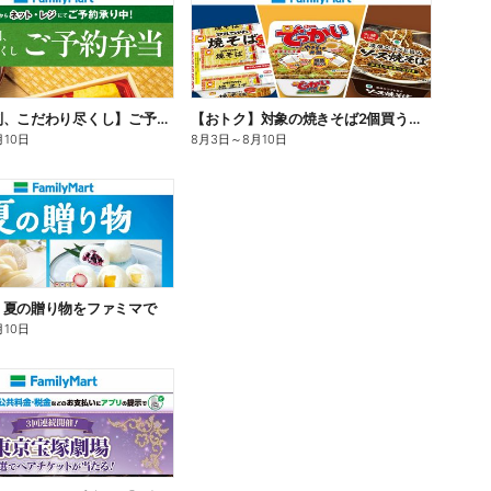
【旨さ格別、こだわり尽くし】ご予約弁当
【おトク】対象の焼きそば2個買うと100円引き!
月10日
8月3日
～
8月10日
】夏の贈り物をファミマで
月10日