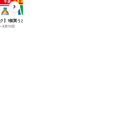
x
e
n
ク】1個買うと1個もらえる/麦茶
～
8月10日