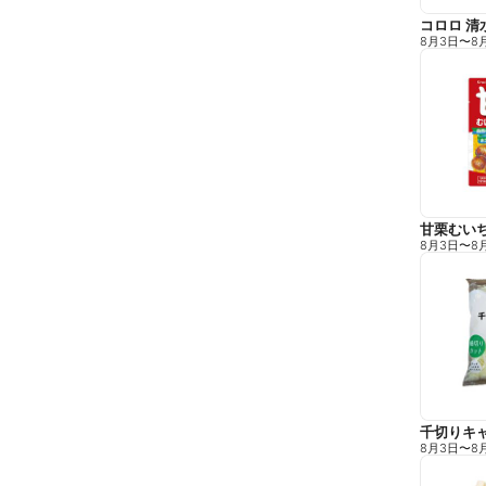
コロロ 清
8月3日
〜
8
甘栗むい
8月3日
〜
8
千切りキ
8月3日
〜
8