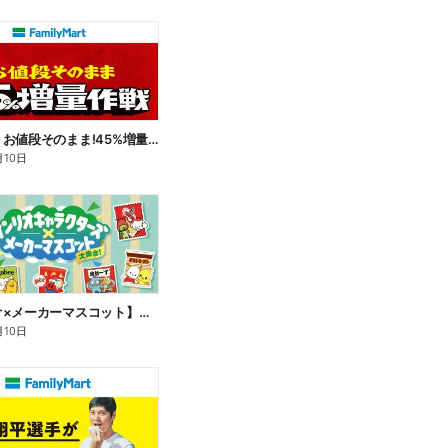
【おトク】お値段そのまま!45%増量作戦!
月10日
【サンリオ×メーカーマスコット】オリジナルグッズ貰える!
月10日