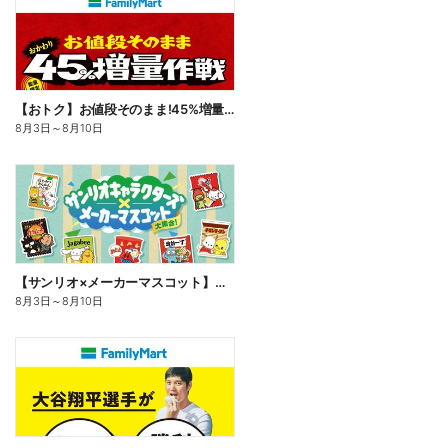
【おトク】お値段そのまま!45%増量作戦!
8月3日
～
8月10日
【サンリオ×メーカーマスコット】オリジナルグッズ貰える!
8月3日
～
8月10日