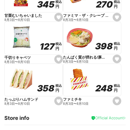
270
270
345
345
税込
税込
税込
税込
r
円
円
円
円
i
t
e
ファミマ・ザ・クレープ 生チョコ
甘栗むいちゃいました
s
s
8月3日
〜
8月10日
8月3日
〜
8月10日
e
e
t
t
f
f
a
a
v
v
o
o
398
398
127
127
税込
税込
税込
税込
r
r
円
円
円
円
i
i
t
t
e
e
たんぱく質が摂れる!豚しゃぶのパスタサラダ
千切りキャベツ
s
s
8月3日
〜
8月10日
8月3日
〜
8月10日
e
e
t
t
f
f
a
a
v
v
o
o
248
248
358
358
税込
税込
税込
税込
r
r
円
円
円
円
i
i
t
t
e
e
ファミチキ
たっぷりハムサンド
s
s
8月3日
〜
8月10日
8月3日
〜
8月10日
e
e
t
t
f
f
Store info
a
a
Official Account
v
v
o
o
r
r