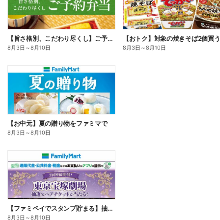
【旨さ格別、こだわり尽くし】ご予約弁当
8月3日
～
8月10日
8月3日
～
8月10日
【お中元】夏の贈り物をファミマで
8月3日
～
8月10日
【ファミペイでスタンプ貯まる】抽選でペアチケットが当たる!
8月3日
～
8月10日