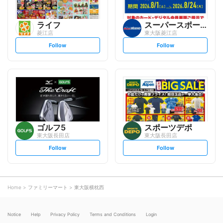
ライフ
スーパースポーツゼビオ
菱江店
東大阪菱江店
s
s
Follow
Follow
e
e
t
t
f
f
o
o
l
l
l
l
o
o
w
w
ゴルフ5
スポーツデポ
東大阪長田店
東大阪長田店
s
s
Follow
Follow
e
e
t
t
f
f
o
o
l
l
l
l
o
o
Home
ファミリーマート
東大阪横枕西
w
w
Notice
Help
Privacy Policy
Terms and Conditions
Login