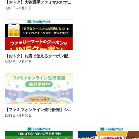
【おトク】大谷選手ファミマおむすび割
8月3日
～
8月10日
【おトク】お店で使えるクーポン配信中
8月3日
～
8月10日
【ファミマオンライン先行販売】シルバニアファミリー
8月3日
～
8月10日