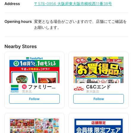
i
i
Address
〒578-0956
大阪府東大阪市横枕西11番38号
t
t
e
e
Opening hours
変更となる場合がございますので、店舗にてご確認を
お願いします。
Nearby Stores
ファミリーマート
C&Cエンド
荒本北
東大阪店
s
s
Follow
Follow
e
e
t
t
f
f
o
o
l
l
l
l
o
o
w
w