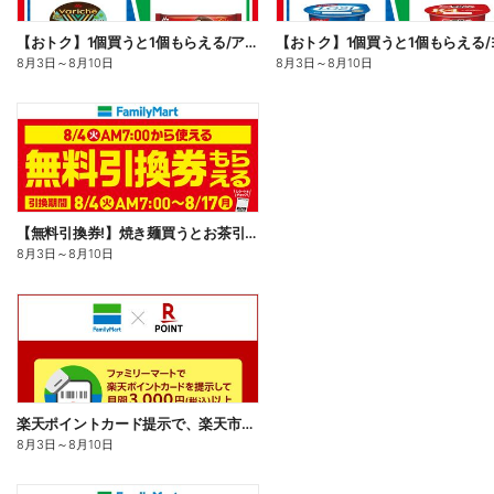
【おトク】1個買うと1個もらえる/アイス
8月3日
～
8月10日
8月3日
～
8月10日
【無料引換券!】焼き麺買うとお茶引換券貰える!
8月3日
～
8月10日
楽天ポイントカード提示で、楽天市場でのお買い物がおトクに!
8月3日
～
8月10日