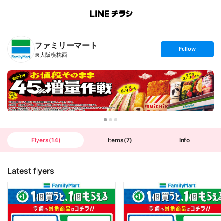
B
r
a
n
ファミリーマート
c
s
Follow
h
e
東大阪横枕西
T
t
o
f
p
o
l
l
o
w
Flyers
(
14
)
Items
(
7
)
Info
Latest flyers