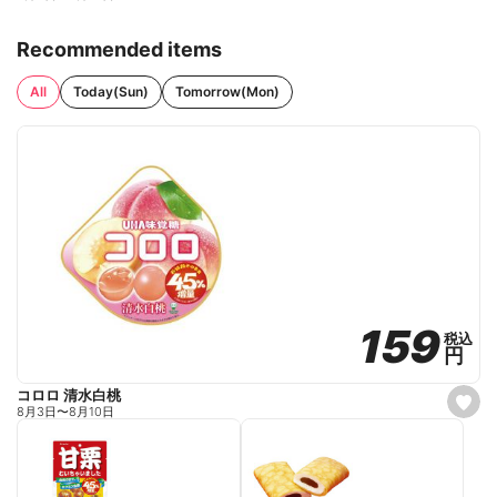
Recommended items
All
Today(Sun)
Tomorrow(Mon)
159
159
税込
税込
円
円
コロロ 清水白桃
s
8月3日
〜
8月10日
e
t
f
a
v
o