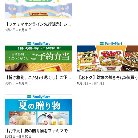
【ファミマオンライン先行販売】シルバニアファミリー
8月3日
～
8月10日
【旨さ格別、こだわり尽くし】ご予約弁当
8月3日
～
8月10日
8月3日
～
8月10日
【お中元】夏の贈り物をファミマで
8月3日
～
8月10日