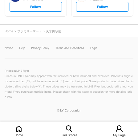
s
s
Follow
Follow
e
e
t
t
f
f
o
o
l
l
l
l
o
o
Home
ファミリーマート
久米田駅前
w
w
Notice
Help
Privacy Policy
Terms and Conditions
Login
Prices in LINE Flyer
Prices in LINE Flyer may appear with tax included or both included and excluded. Products eligible
for reduced tax (8%) will have an asterisk (＊) next to their price. Some products have prices that in
clude trailing digits below ¥1. These prices may be truncated in LINE Flyer but could still affect you
r total if you purchase multiple items. Please check with the store in question for more detailed pric
e info.
©
LY Corporation
Home
Find Stores
My Page