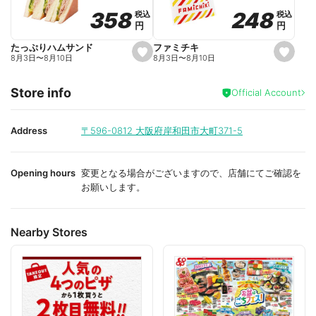
o
o
248
248
358
358
税込
税込
税込
税込
r
r
円
円
円
円
i
i
t
t
e
e
ファミチキ
たっぷりハムサンド
s
s
8月3日
〜
8月10日
8月3日
〜
8月10日
e
e
t
t
f
f
Store info
a
a
Official Account
v
v
o
o
r
r
i
i
Address
〒596-0812
大阪府岸和田市大町371-5
t
t
e
e
Opening hours
変更となる場合がございますので、店舗にてご確認を
お願いします。
Nearby Stores