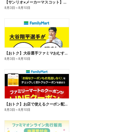
【サンリオ×メーカーマスコット】オリジナルグッズ貰える!
8月3日
～
8月10日
【おトク】大谷選手ファミマおむすび割
8月3日
～
8月10日
【おトク】お店で使えるクーポン配信中
8月3日
～
8月10日