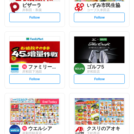
ピザーラ
いずみ市民生協
岸和田・和泉
コープ久米田店
s
s
Follow
Follow
e
e
t
t
f
f
o
o
l
l
l
l
o
o
w
w
ファミリーマート
ゴルフ5
岸和田下池田
岸和田店
s
s
Follow
Follow
e
e
t
t
f
f
o
o
l
l
l
l
o
o
End Today
w
w
ウエルシア
クスリのアオキ
岸和田額原店
下松西店