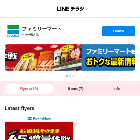
B
r
a
n
ファミリーマート
c
s
Follow
h
e
久米田駅前
T
t
o
f
p
o
l
l
o
w
Flyers
(
15
)
Items
(
7
)
Info
Latest flyers