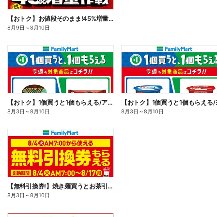
【おトク】お値段そのまま!45%増量作戦!
8月9日
～
8月10日
【おトク】1個買うと1個もらえる/アイス
8月3日
～
8月10日
8月3日
～
8月10日
【無料引換券!】焼き麺買うとお茶引換券貰える!
8月3日
～
8月10日