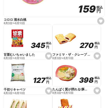
159
159
税込
税込
円
円
コロロ 清水白桃
s
8月3日
〜
8月10日
e
t
f
a
v
o
270
270
345
345
税込
税込
税込
税込
r
円
円
円
円
i
t
e
ファミマ・ザ・クレープ 生チョコ
甘栗むいちゃいました
s
s
8月3日
〜
8月10日
8月3日
〜
8月10日
e
e
t
t
f
f
a
a
v
v
o
o
398
398
127
127
税込
税込
税込
税込
r
r
円
円
円
円
i
i
t
t
e
e
たんぱく質が摂れる!豚しゃぶのパスタサラダ
千切りキャベツ
s
s
8月3日
〜
8月10日
8月3日
〜
8月10日
e
e
t
t
f
f
a
a
v
v