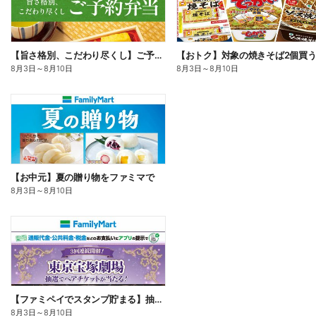
【旨さ格別、こだわり尽くし】ご予約弁当
8月3日
～
8月10日
8月3日
～
8月10日
【お中元】夏の贈り物をファミマで
8月3日
～
8月10日
【ファミペイでスタンプ貯まる】抽選でペアチケットが当たる!
8月3日
～
8月10日