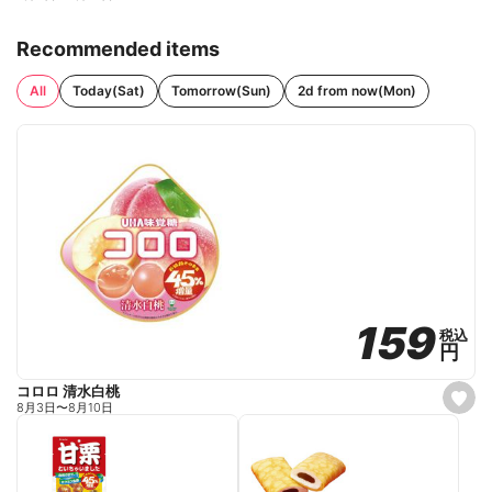
Recommended items
All
Today(Sat)
Tomorrow(Sun)
2d from now(Mon)
159
159
税込
税込
円
円
コロロ 清水白桃
s
8月3日
〜
8月10日
e
t
f
a
v
o