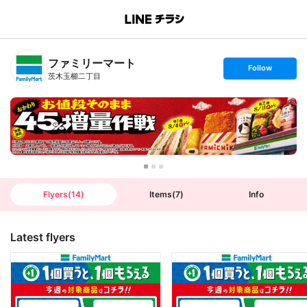
B
r
a
n
ファミリーマート
c
s
Follow
h
e
茨木玉櫛二丁目
T
t
o
f
p
o
l
l
o
w
Flyers
(
14
)
Items
(
7
)
Info
Latest flyers