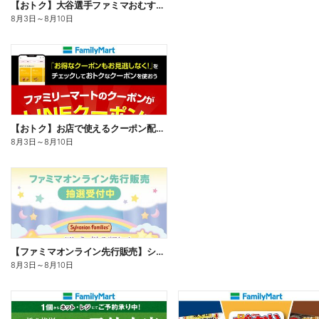
【おトク】大谷選手ファミマおむすび割
8月3日
～
8月10日
【おトク】お店で使えるクーポン配信中
8月3日
～
8月10日
【ファミマオンライン先行販売】シルバニアファミリー
8月3日
～
8月10日