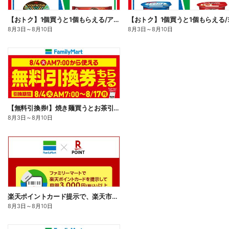
【おトク】1個買うと1個もらえる/アイス
8月3日
～
8月10日
8月3日
～
8月10日
【無料引換券!】焼き麺買うとお茶引換券貰える!
8月3日
～
8月10日
楽天ポイントカード提示で、楽天市場でのお買い物がおトクに!
8月3日
～
8月10日