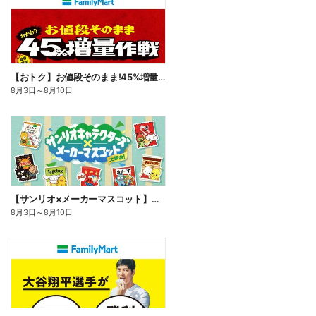
【おトク】お値段そのまま!45%増量作戦!
8月3日
～
8月10日
【サンリオ×メーカーマスコット】オリジナルグッズ貰える!
8月3日
～
8月10日