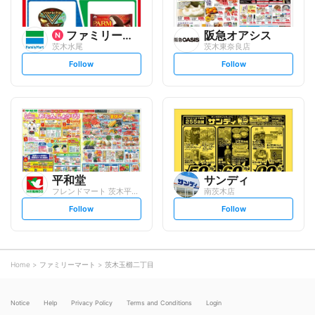
ファミリーマート
阪急オアシス
茨木水尾
茨木東奈良店
s
s
Follow
Follow
e
e
t
t
f
f
o
o
l
l
l
l
o
o
w
w
平和堂
サンディ
フレンドマート 茨木平田店
南茨木店
s
s
Follow
Follow
e
e
t
t
f
f
o
o
l
l
l
l
o
o
Home
ファミリーマート
茨木玉櫛二丁目
w
w
Notice
Help
Privacy Policy
Terms and Conditions
Login