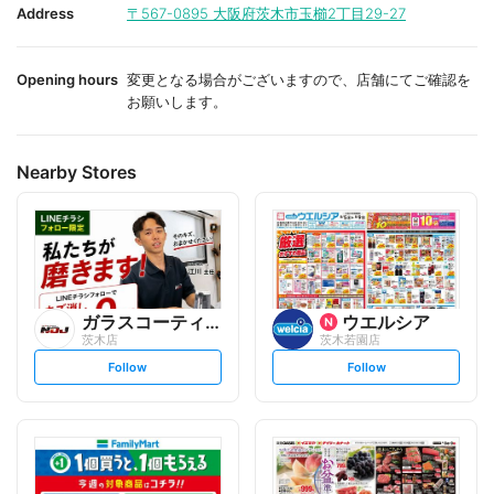
i
i
Address
〒567-0895
大阪府茨木市玉櫛2丁目29-27
t
t
e
e
Opening hours
変更となる場合がございますので、店舗にてご確認を
お願いします。
Nearby Stores
ガラスコーティング専門店NO...
ウエルシア
茨木店
茨木若園店
s
s
Follow
Follow
e
e
t
t
f
f
o
o
l
l
l
l
o
o
w
w