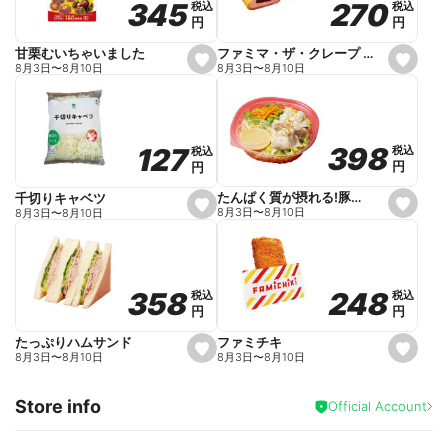
270
270
345
345
税込
税込
税込
税込
r
円
円
円
円
i
t
e
ファミマ・ザ・クレープ 生チョコ
甘栗むいちゃいました
s
s
8月3日
〜
8月10日
8月3日
〜
8月10日
e
e
t
t
f
f
a
a
v
v
o
o
398
398
127
127
税込
税込
税込
税込
r
r
円
円
円
円
i
i
t
t
e
e
たんぱく質が摂れる!豚しゃぶのパスタサラダ
千切りキャベツ
s
s
8月3日
〜
8月10日
8月3日
〜
8月10日
e
e
t
t
f
f
a
a
v
v
o
o
248
248
358
358
税込
税込
税込
税込
r
r
円
円
円
円
i
i
t
t
e
e
ファミチキ
たっぷりハムサンド
s
s
8月3日
〜
8月10日
8月3日
〜
8月10日
e
e
t
t
f
f
Store info
a
a
Official Account
v
v
o
o
r
r