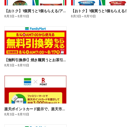
【おトク】1個買うと1個もらえる/アイス
8月3日
～
8月10日
8月3日
～
8月10日
【無料引換券!】焼き麺買うとお茶引換券貰える!
8月3日
～
8月10日
楽天ポイントカード提示で、楽天市場でのお買い物がおトクに!
8月3日
～
8月10日