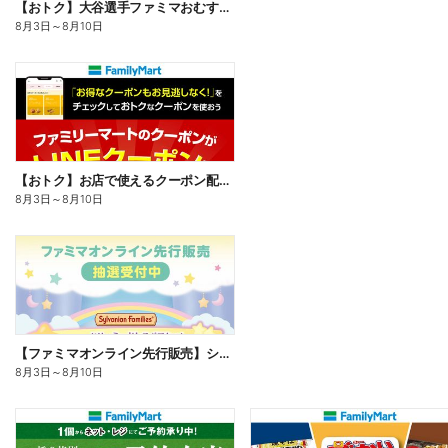
【おトク】大谷選手ファミマおむすび割
8月3日
～
8月10日
【おトク】お店で使えるクーポン配信中
8月3日
～
8月10日
【ファミマオンライン先行販売】シルバニアファミリー
8月3日
～
8月10日