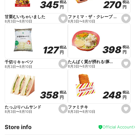
270
270
345
345
税込
税込
税込
税込
r
円
円
円
円
i
t
e
ファミマ・ザ・クレープ 生チョコ
甘栗むいちゃいました
s
s
8月3日
〜
8月10日
8月3日
〜
8月10日
e
e
t
t
f
f
a
a
v
v
o
o
398
398
127
127
税込
税込
税込
税込
r
r
円
円
円
円
i
i
t
t
e
e
たんぱく質が摂れる!豚しゃぶのパスタサラダ
千切りキャベツ
s
s
8月3日
〜
8月10日
8月3日
〜
8月10日
e
e
t
t
f
f
a
a
v
v
o
o
248
248
358
358
税込
税込
税込
税込
r
r
円
円
円
円
i
i
t
t
e
e
ファミチキ
たっぷりハムサンド
s
s
8月3日
〜
8月10日
8月3日
〜
8月10日
e
e
t
t
f
f
Store info
a
a
Official Account
v
v
o
o
r
r