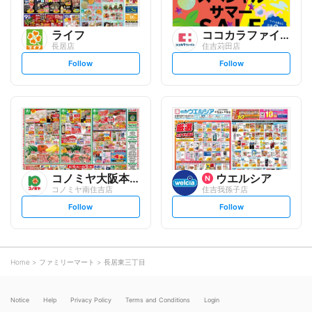
ライフ
ココカラファイン
長居店
住吉苅田店
s
s
Follow
Follow
e
e
t
t
f
f
o
o
l
l
l
l
o
o
w
w
コノミヤ大阪本部
ウエルシア
コノミヤ南住吉店
住吉我孫子店
s
s
Follow
Follow
e
e
t
t
f
f
o
o
l
l
l
l
o
o
Home
ファミリーマート
長居東三丁目
w
w
Notice
Help
Privacy Policy
Terms and Conditions
Login