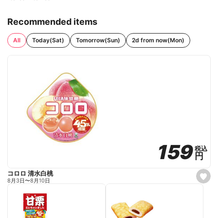
Recommended items
All
Today(Sat)
Tomorrow(Sun)
2d from now(Mon)
159
159
税込
税込
円
円
コロロ 清水白桃
s
8月3日
〜
8月10日
e
t
f
a
v
o