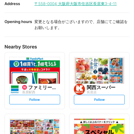
i
i
Address
〒558-0004
大阪府大阪市住吉区長居東3-4-11
t
t
e
e
Opening hours
変更となる場合がございますので、店舗にてご確認を
お願いします。
Nearby Stores
ファミリーマート
関西スーパー
長居駅西
長居店
s
s
Follow
Follow
e
e
t
t
f
f
o
o
l
l
l
l
o
o
w
w