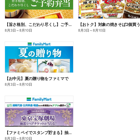
【旨さ格別、こだわり尽くし】ご予約弁当
8月3日
～
8月10日
8月3日
～
8月10日
【お中元】夏の贈り物をファミマで
8月3日
～
8月10日
【ファミペイでスタンプ貯まる】抽選でペアチケットが当たる!
8月3日
～
8月10日