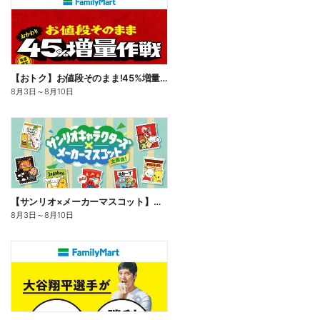
【おトク】お値段そのまま!45%増量作戦!
8月3日
～
8月10日
【サンリオ×メーカーマスコット】オリジナルグッズ貰える!
8月3日
～
8月10日