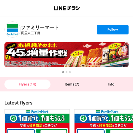
B
r
a
n
ファミリーマート
c
s
Follow
h
e
長居東三丁目
T
t
o
f
p
o
l
l
o
w
Flyers
(
14
)
Items
(
7
)
Info
Latest flyers