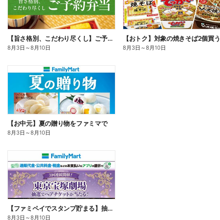
【旨さ格別、こだわり尽くし】ご予約弁当
8月3日
～
8月10日
8月3日
～
8月10日
【お中元】夏の贈り物をファミマで
8月3日
～
8月10日
【ファミペイでスタンプ貯まる】抽選でペアチケットが当たる!
8月3日
～
8月10日