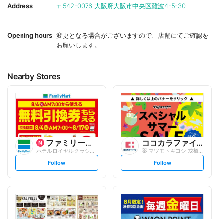
i
i
Address
〒542-0076
大阪府大阪市中央区難波4-5-30
t
t
e
e
Opening hours
変更となる場合がございますので、店舗にてご確認を
お願いします。
Nearby Stores
ファミリーマート
ココカラファイン
ホテルロイヤルクラシック大阪
薬 マツモトキヨシ 戎橋店
s
s
Follow
Follow
e
e
t
t
f
f
o
o
l
l
l
l
o
o
w
w