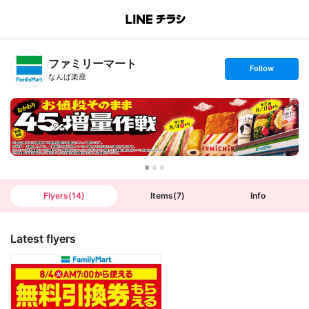
B
r
a
n
ファミリーマート
c
s
Follow
h
e
なんば楽座
T
t
o
f
p
o
l
l
o
w
Flyers
(
14
)
Items
(
7
)
Info
Latest flyers