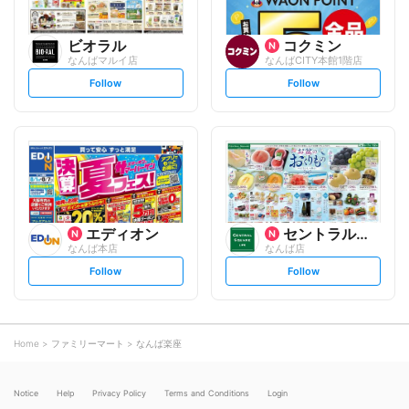
ビオラル
コクミン
なんばマルイ店
なんばCITY本館1階店
s
s
Follow
Follow
e
e
t
t
f
f
o
o
l
l
l
l
o
o
w
w
エディオン
セントラルスクエア
なんば本店
なんば店
s
s
Follow
Follow
e
e
t
t
f
f
o
o
l
l
l
l
o
o
Home
ファミリーマート
なんば楽座
w
w
Notice
Help
Privacy Policy
Terms and Conditions
Login