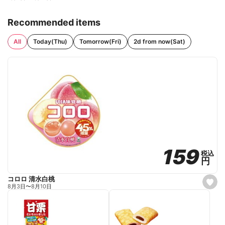
Recommended items
All
Today(Thu)
Tomorrow(Fri)
2d from now(Sat)
159
159
税込
税込
円
円
コロロ 清水白桃
s
8月3日
〜
8月10日
e
t
f
a
v
o