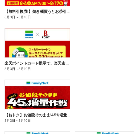
【無料引換券!】焼き麺買うとお茶引換券貰える!
8月3日
～
8月10日
楽天ポイントカード提示で、楽天市場でのお買い物がおトクに!
8月3日
～
8月10日
【おトク】お値段そのまま!45%増量作戦!
8月3日
～
8月10日