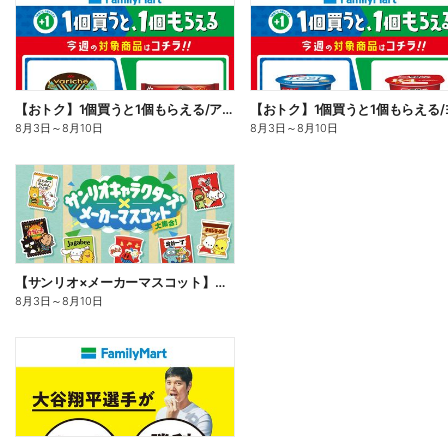
【おトク】1個買うと1個もらえる/アイス
8月3日
～
8月10日
8月3日
～
8月10日
【サンリオ×メーカーマスコット】オリジナルグッズ貰える!
8月3日
～
8月10日