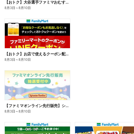
【おトク】大谷選手ファミマおむすび割
8月3日
～
8月10日
【おトク】お店で使えるクーポン配信中
8月3日
～
8月10日
【ファミマオンライン先行販売】シルバニアファミリー
8月3日
～
8月10日