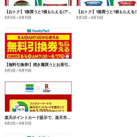
【おトク】1個買うと1個もらえる/アイス
8月3日
～
8月10日
8月3日
～
8月10日
【無料引換券!】焼き麺買うとお茶引換券貰える!
8月3日
～
8月10日
楽天ポイントカード提示で、楽天市場でのお買い物がおトクに!
8月3日
～
8月10日