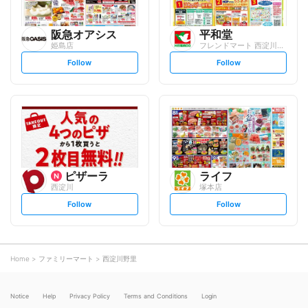
阪急オアシス
平和堂
姫島店
フレンドマート 西淀川千舟店
s
s
Follow
Follow
e
e
t
t
f
f
o
o
l
l
l
l
o
o
w
w
ピザーラ
ライフ
西淀川
塚本店
s
s
Follow
Follow
e
e
t
t
f
f
o
o
l
l
l
l
o
o
Home
ファミリーマート
西淀川野里
w
w
Notice
Help
Privacy Policy
Terms and Conditions
Login