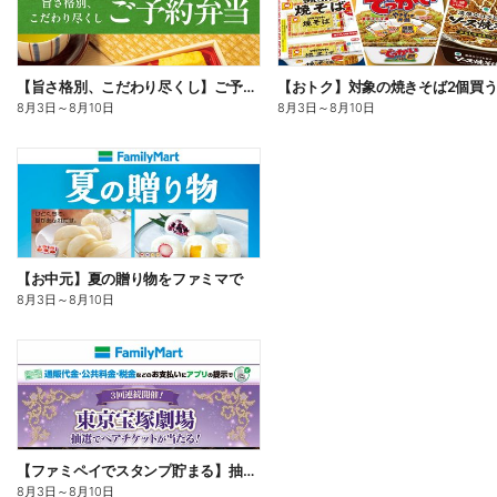
【旨さ格別、こだわり尽くし】ご予約弁当
8月3日
～
8月10日
8月3日
～
8月10日
【お中元】夏の贈り物をファミマで
8月3日
～
8月10日
【ファミペイでスタンプ貯まる】抽選でペアチケットが当たる!
8月3日
～
8月10日