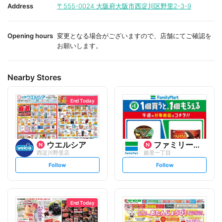
i
i
Address
〒555-0024
大阪府大阪市西淀川区野里2-3-9
t
t
e
e
Opening hours
変更となる場合がございますので、店舗にてご確認を
お願いします。
Nearby Stores
End Today
ウエルシア
ファミリーマート
西淀川野里店
姫里一丁目
s
s
Follow
Follow
e
e
t
t
f
f
o
o
l
l
l
l
o
o
End Today
w
w