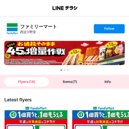
B
r
a
n
ファミリーマート
c
s
Follow
h
e
西淀川野里
T
t
o
f
p
o
l
l
o
w
Flyers
(
14
)
Items
(
7
)
Info
Latest flyers