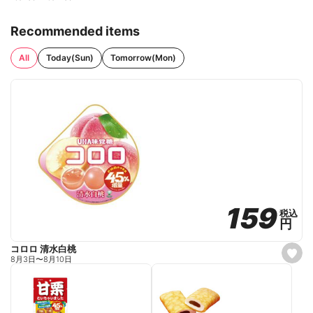
Recommended items
All
Today(Sun)
Tomorrow(Mon)
159
159
税込
税込
円
円
コロロ 清水白桃
s
8月3日
〜
8月10日
e
t
f
a
v
o