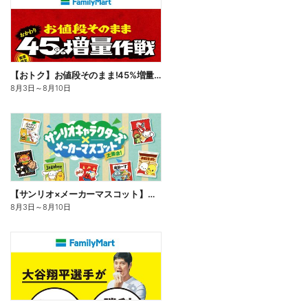
【おトク】お値段そのまま!45%増量作戦!
8月3日
～
8月10日
【サンリオ×メーカーマスコット】オリジナルグッズ貰える!
8月3日
～
8月10日