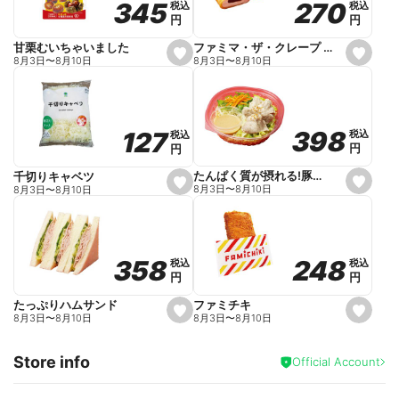
270
270
345
345
税込
税込
税込
税込
r
円
円
円
円
i
t
e
ファミマ・ザ・クレープ 生チョコ
甘栗むいちゃいました
s
s
8月3日
〜
8月10日
8月3日
〜
8月10日
e
e
t
t
f
f
a
a
v
v
o
o
398
398
127
127
税込
税込
税込
税込
r
r
円
円
円
円
i
i
t
t
e
e
たんぱく質が摂れる!豚しゃぶのパスタサラダ
千切りキャベツ
s
s
8月3日
〜
8月10日
8月3日
〜
8月10日
e
e
t
t
f
f
a
a
v
v
o
o
248
248
358
358
税込
税込
税込
税込
r
r
円
円
円
円
i
i
t
t
e
e
ファミチキ
たっぷりハムサンド
s
s
8月3日
〜
8月10日
8月3日
〜
8月10日
e
e
t
t
f
f
Store info
a
a
Official Account
v
v
o
o
r
r