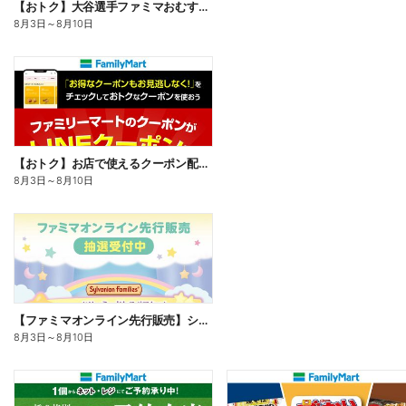
【おトク】大谷選手ファミマおむすび割
8月3日
～
8月10日
【おトク】お店で使えるクーポン配信中
8月3日
～
8月10日
【ファミマオンライン先行販売】シルバニアファミリー
8月3日
～
8月10日