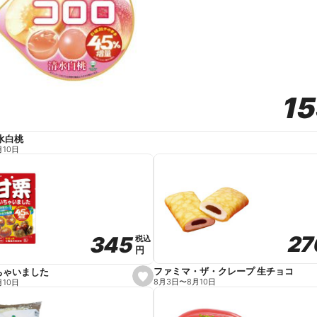
1
1
水白桃
月10日
27
27
345
345
税込
税込
円
円
ファミマ・ザ・クレープ 生チョコ
ちゃいました
s
8月3日
〜
8月10日
月10日
e
t
f
a