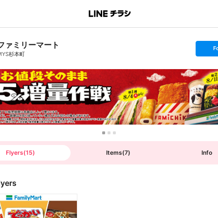
ファミリーマート
s
F
e
MYS杉本町
t
f
o
l
l
o
w
Flyers
(
15
)
Items
(
7
)
Info
lyers