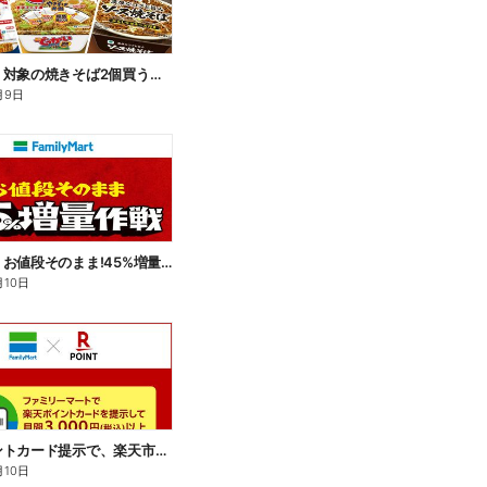
【おトク】対象の焼きそば2個買うと100円引き!
月9日
【おトク】お値段そのまま!45%増量作戦!
月10日
楽天ポイントカード提示で、楽天市場でのお買い物がおトクに!
月10日