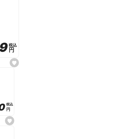
59
59
税込
税込
円
円
s
e
t
f
a
v
o
r
i
t
0
0
税込
税込
e
円
円
s
e
t
f
a