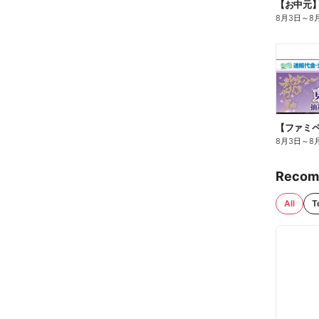
【お中元
8月3日
～
8
8月3日
～
8
Recom
All
T