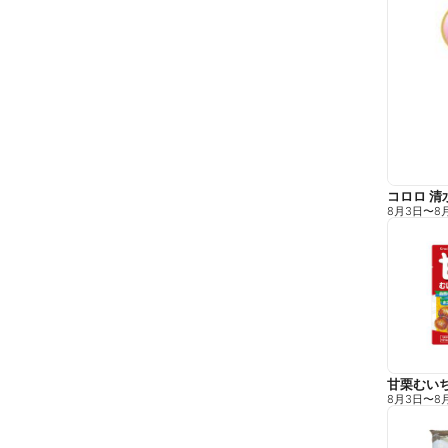
コロロ 清
8月3日
〜
8
甘栗むい
8月3日
〜
8