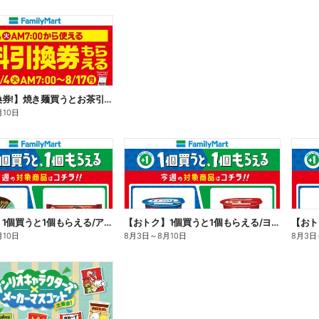
【無料引換券!】焼き麺買うとお茶引換券貰える!
月10日
【おトク】1個買うと1個もらえる/アイス
【おトク】1個買うと1個もらえる/ヨーグルト
【おト
月10日
8月3日
～
8月10日
8月3日