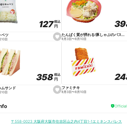
v
o
r
i
t
39
39
127
127
e
税込
税込
円
円
たんぱく質が摂れる!豚しゃぶのパスタサラダ
ャベツ
s
8月3日
〜
8月10日
月10日
e
t
f
a
v
o
r
i
t
24
24
358
358
e
税込
税込
円
円
ファミチキ
ハムサンド
s
8月3日
〜
8月10日
月10日
e
t
f
nfo
a
Officia
v
o
r
i
〒558-0023
大阪府大阪市住吉区山之内4丁目1-1エミネンスパレス
t