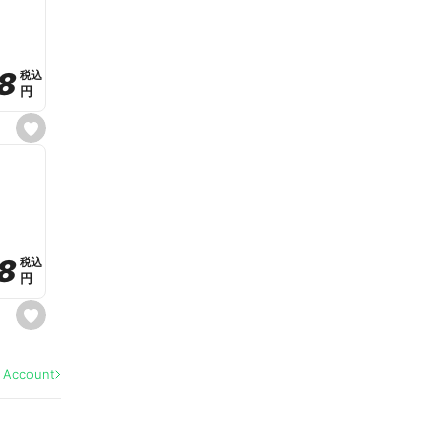
v
o
r
i
t
8
8
e
税込
税込
円
円
s
e
t
f
a
v
o
r
i
t
8
8
e
税込
税込
円
円
s
e
t
f
a
l Account
v
o
r
i
t