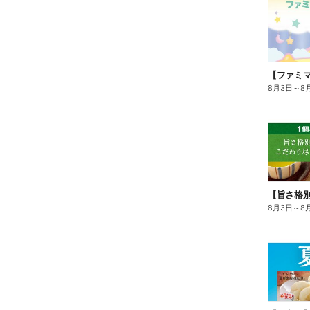
8月3日
～
8
8月3日
～
8