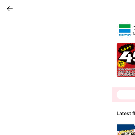
LINEチラシ
B
r
a
n
c
h
T
o
p
Latest f