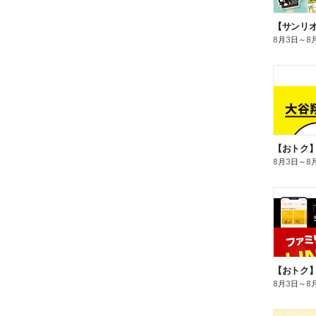
8月3日
～
8
8月3日
～
8
8月3日
～
8