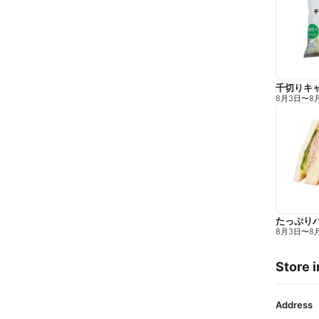
千切りキ
8月3日
〜
8
たっぷり
8月3日
〜
8
Store i
Address