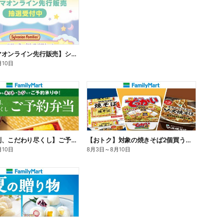
【ファミマオンライン先行販売】シルバニアファミリー
月10日
【旨さ格別、こだわり尽くし】ご予約弁当
【おトク】対象の焼きそば2個買うと100円引き!
月10日
8月3日
～
8月10日