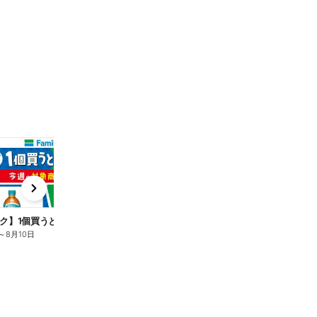
t
x
e
n
ク】1個買うと1個もらえる/麦茶
～
8月10日