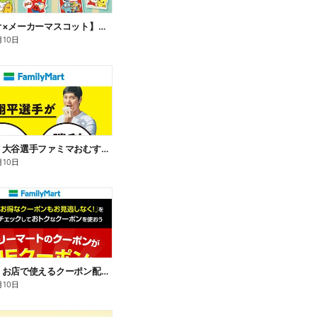
【サンリオ×メーカーマスコット】オリジナルグッズ貰える!
月10日
【おトク】大谷選手ファミマおむすび割
月10日
【おトク】お店で使えるクーポン配信中
月10日