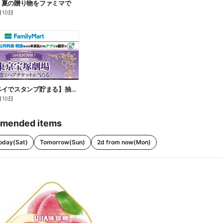
】夏の贈り物をファミマで
月10日
【ファミペイでスタンプ貯まる】抽選でペアチケットが当たる!
月10日
mended items
oday(Sat)
Tomorrow(Sun)
2d from now(Mon)