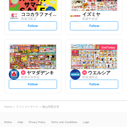
ココカラファイン
イズミヤ
和泉万町店
和泉中央店
s
s
Follow
Follow
e
e
t
t
f
f
o
o
l
l
l
l
o
o
End Today
w
w
ヤマダデンキ
ウエルシア
和泉中央本店
和泉浦田店
s
s
Follow
Follow
e
e
t
t
f
f
o
o
l
l
l
l
o
o
Home
ファミリーマート
桃山学院大学
w
w
Notice
Help
Privacy Policy
Terms and Conditions
Login