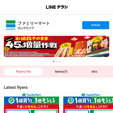
B
r
a
n
ファミリーマート
c
s
Follow
h
e
桃山学院大学
T
t
o
f
p
o
l
l
o
w
Flyers
(
14
)
Items
(
7
)
Info
Latest flyers