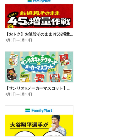
【おトク】お値段そのまま!45%増量作戦!
8月3日
～
8月10日
【サンリオ×メーカーマスコット】オリジナルグッズ貰える!
8月3日
～
8月10日