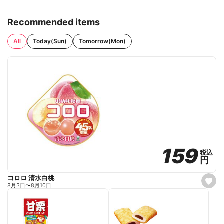
Recommended items
All
Today(Sun)
Tomorrow(Mon)
159
159
税込
税込
円
円
コロロ 清水白桃
s
8月3日
〜
8月10日
e
t
f
a
v
o