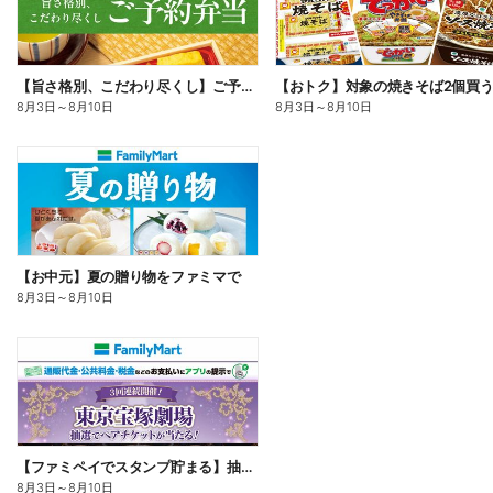
【旨さ格別、こだわり尽くし】ご予約弁当
8月3日
～
8月10日
8月3日
～
8月10日
【お中元】夏の贈り物をファミマで
8月3日
～
8月10日
【ファミペイでスタンプ貯まる】抽選でペアチケットが当たる!
8月3日
～
8月10日