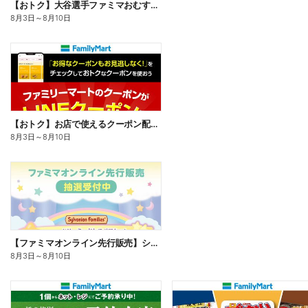
【おトク】大谷選手ファミマおむすび割
8月3日
～
8月10日
【おトク】お店で使えるクーポン配信中
8月3日
～
8月10日
【ファミマオンライン先行販売】シルバニアファミリー
8月3日
～
8月10日