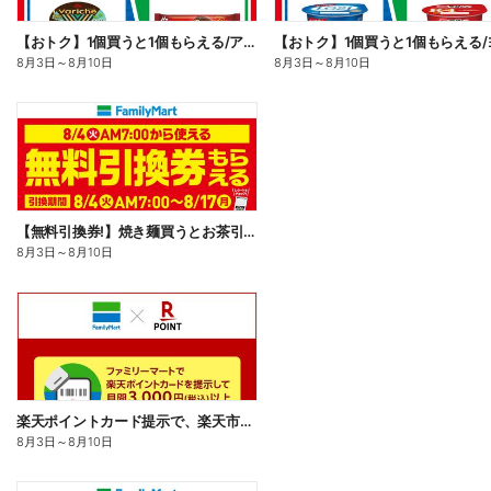
【おトク】1個買うと1個もらえる/アイス
8月3日
～
8月10日
8月3日
～
8月10日
【無料引換券!】焼き麺買うとお茶引換券貰える!
8月3日
～
8月10日
楽天ポイントカード提示で、楽天市場でのお買い物がおトクに!
8月3日
～
8月10日