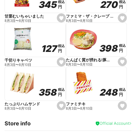
270
270
345
345
税込
税込
税込
税込
r
円
円
円
円
i
t
e
ファミマ・ザ・クレープ 生チョコ
甘栗むいちゃいました
s
s
8月3日
〜
8月10日
8月3日
〜
8月10日
e
e
t
t
f
f
a
a
v
v
o
o
398
398
127
127
税込
税込
税込
税込
r
r
円
円
円
円
i
i
t
t
e
e
たんぱく質が摂れる!豚しゃぶのパスタサラダ
千切りキャベツ
s
s
8月3日
〜
8月10日
8月3日
〜
8月10日
e
e
t
t
f
f
a
a
v
v
o
o
248
248
358
358
税込
税込
税込
税込
r
r
円
円
円
円
i
i
t
t
e
e
ファミチキ
たっぷりハムサンド
s
s
8月3日
〜
8月10日
8月3日
〜
8月10日
e
e
t
t
f
f
Store info
a
a
Official Account
v
v
o
o
r
r