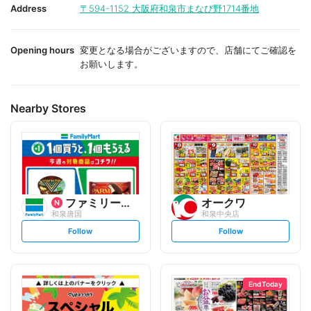
i
i
Address
〒594-1152
大阪府和泉市まなび野1714番地
t
t
e
e
Opening hours
変更となる場合がございますので、店舗にてご確認を
お願いします。
Nearby Stores
ファミリーマート
オークワ
和泉唐国
和泉中央店
s
s
Follow
Follow
e
e
t
t
f
f
o
o
l
l
l
l
o
o
End Today
w
w