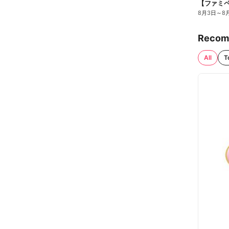
8月3日
～
8
Recom
All
T