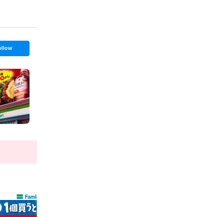
ollow
t