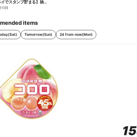
【ファミペイでスタンプ貯まる】抽選でペアチケットが当たる!
月10日
mended items
oday(Sat)
Tomorrow(Sun)
2d from now(Mon)
1
1