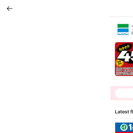
LINEチラシ
B
r
a
n
c
h
T
o
p
Latest f