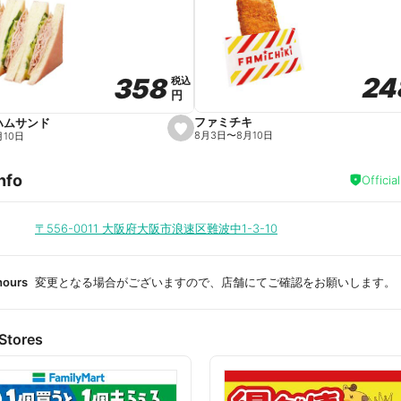
a
v
o
r
i
t
24
24
358
358
e
税込
税込
円
円
ファミチキ
ハムサンド
s
8月3日
〜
8月10日
月10日
e
t
f
nfo
a
Officia
v
o
r
i
〒556-0011
大阪府大阪市浪速区難波中1-3-10
t
e
hours
変更となる場合がございますので、店舗にてご確認をお願いします。
Stores