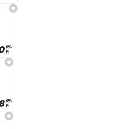
s
e
t
f
a
v
o
r
i
t
0
0
税込
税込
e
円
円
s
e
t
f
a
v
o
r
i
t
8
8
e
税込
税込
円
円
s
e
t
f