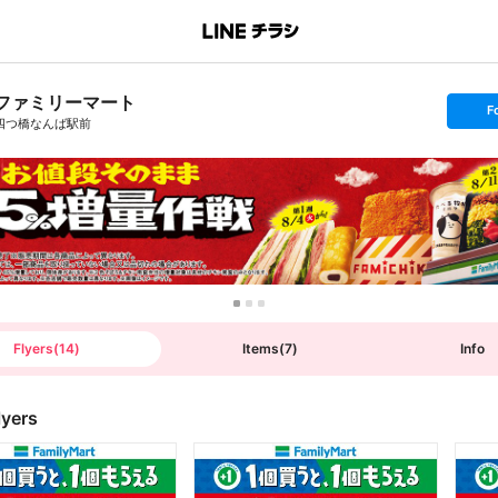
ファミリーマート
s
F
e
四つ橋なんば駅前
t
f
o
l
l
o
w
Flyers
(
14
)
Items
(
7
)
Info
lyers