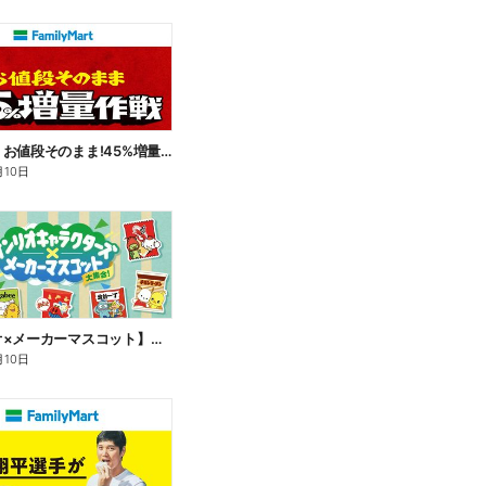
【おトク】お値段そのまま!45%増量作戦!
月10日
【サンリオ×メーカーマスコット】オリジナルグッズ貰える!
月10日