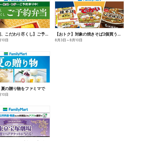
【旨さ格別、こだわり尽くし】ご予約弁当
【おトク】対象の焼きそば2個買うと100円引き!
月10日
8月3日
～
8月10日
】夏の贈り物をファミマで
月10日