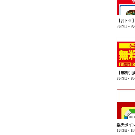
8月3日
～
8
8月3日
～
8
8月3日
～
8