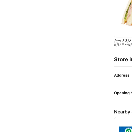
たっぷり
8月3日
〜
8
Store i
Address
Opening 
Nearby 