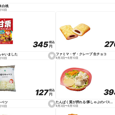
水白桃
月10日
27
27
345
345
税込
税込
円
円
ファミマ・ザ・クレープ 生チョコ
ちゃいました
s
8月3日
〜
8月10日
月10日
e
t
f
a
v
o
r
i
t
39
39
127
127
e
税込
税込
円
円
たんぱく質が摂れる!豚しゃぶのパスタサラダ
ャベツ
s
8月3日
〜
8月10日
月10日
e
t
f