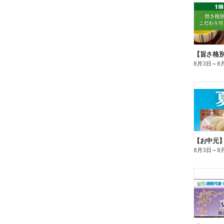
8月3日
～
8
【お中元
8月3日
～
8