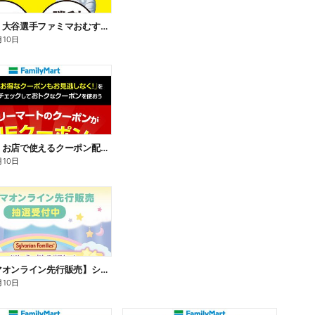
【おトク】大谷選手ファミマおむすび割
月10日
【おトク】お店で使えるクーポン配信中
月10日
【ファミマオンライン先行販売】シルバニアファミリー
月10日