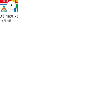
x
e
n
ク】1個買うと1個もらえる/麦茶
～
8月10日