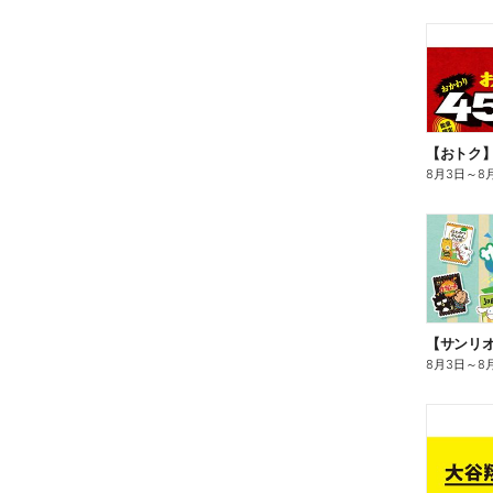
8月3日
～
8
8月3日
～
8