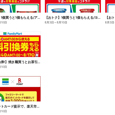
【おトク】1個買うと1個もらえる/アイス
【おトク】1個買うと1個もらえる/ヨーグルト
【おト
月10日
8月3日
～
8月10日
8月3日
【無料引換券!】焼き麺買うとお茶引換券貰える!
月10日
楽天ポイントカード提示で、楽天市場でのお買い物がおトクに!
月10日