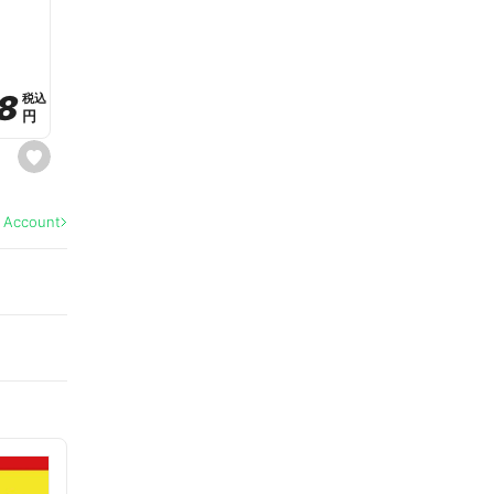
a
v
o
r
i
t
8
8
e
税込
税込
円
円
s
e
t
f
a
l Account
v
o
r
i
t
e