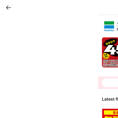
LINEチラシ
B
r
a
n
c
h
T
o
p
Latest f