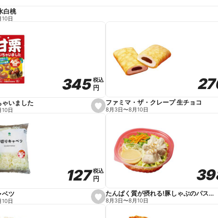
水白桃
月10日
27
27
345
345
税込
税込
円
円
ファミマ・ザ・クレープ 生チョコ
ちゃいました
s
8月3日
〜
8月10日
月10日
e
t
f
a
v
o
r
i
t
39
39
127
127
e
税込
税込
円
円
たんぱく質が摂れる!豚しゃぶのパスタサラダ
ャベツ
s
8月3日
〜
8月10日
月10日
e
t
f