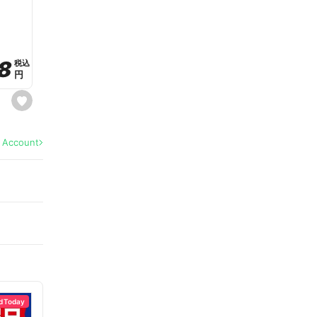
a
v
o
r
i
t
8
8
e
税込
税込
円
円
s
e
t
f
a
l Account
v
o
r
i
t
e
d Today