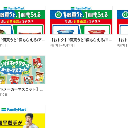
【おトク】1個買うと1個もらえる/アイス
【おトク】1個買うと1個もらえる/ヨーグルト
【おト
月10日
8月3日
～
8月10日
8月3日
【サンリオ×メーカーマスコット】オリジナルグッズ貰える!
月10日