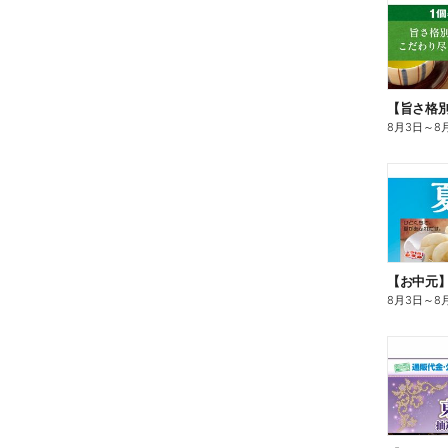
8月3日
～
8
【お中元
8月3日
～
8