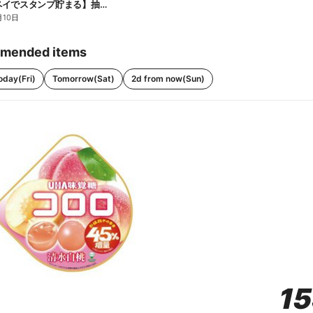
【ファミペイでスタンプ貯まる】抽選でペアチケットが当たる!
月10日
mended items
oday(Fri)
Tomorrow(Sat)
2d from now(Sun)
1
1