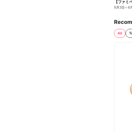
8月3日
～
8
Recom
All
T