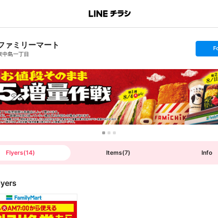
ファミリーマート
s
F
e
東中島一丁目
t
f
o
l
l
o
w
Flyers
(
14
)
Items
(
7
)
Info
lyers