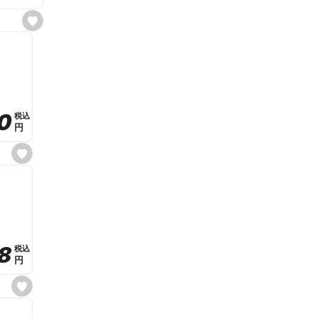
s
e
t
f
a
v
o
r
i
t
0
0
税込
税込
e
円
円
s
e
t
f
a
v
o
r
i
t
8
8
e
税込
税込
円
円
s
e
t
f