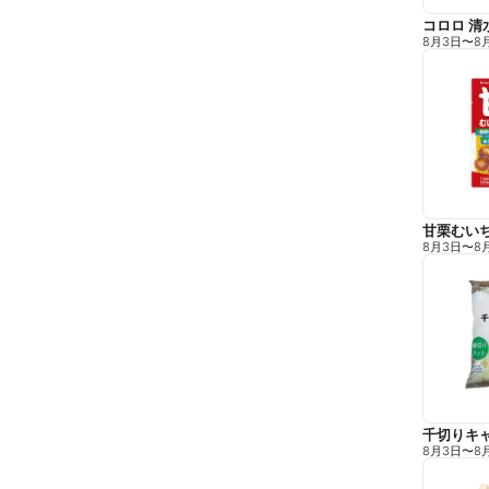
コロロ 清
8月3日
〜
8
甘栗むい
8月3日
〜
8
千切りキ
8月3日
〜
8