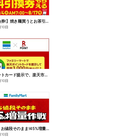
【無料引換券!】焼き麺買うとお茶引換券貰える!
月10日
楽天ポイントカード提示で、楽天市場でのお買い物がおトクに!
月10日
【おトク】お値段そのまま!45%増量作戦!
月10日