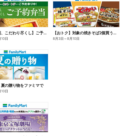
【旨さ格別、こだわり尽くし】ご予約弁当
【おトク】対象の焼きそば2個買うと100円引き!
月10日
8月3日
～
8月10日
】夏の贈り物をファミマで
月10日