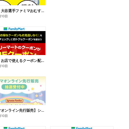
【おトク】大谷選手ファミマおむすび割
月10日
【おトク】お店で使えるクーポン配信中
月10日
【ファミマオンライン先行販売】シルバニアファミリー
月10日