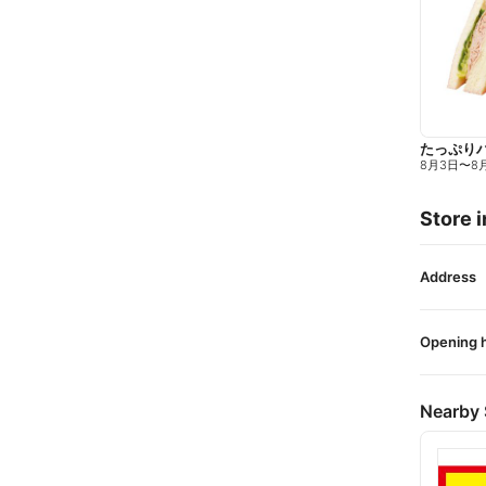
たっぷり
8月3日
〜
8
Store i
Address
Opening 
Nearby 