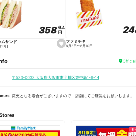
a
v
o
r
i
t
24
24
358
358
e
税込
税込
円
円
ファミチキ
ハムサンド
s
8月3日
〜
8月10日
月10日
e
t
f
nfo
a
Officia
v
o
r
i
〒533-0033
大阪府大阪市東淀川区東中島1-6-14
t
e
hours
変更となる場合がございますので、店舗にてご確認をお願いします。
Stores
En