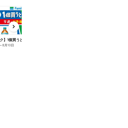
t
x
e
n
ク】1個買うと1個もらえる/麦茶
～
8月10日