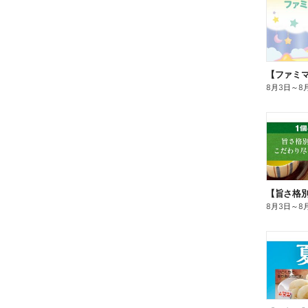
8月3日
～
8
8月3日
～
8