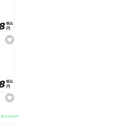
v
o
r
i
t
8
8
e
税込
税込
円
円
s
e
t
f
a
v
o
r
i
t
8
8
e
税込
税込
円
円
s
e
t
f
a
l Account
v
o
r
i
t