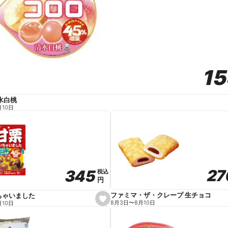
1
1
水白桃
月10日
27
27
345
345
税込
税込
円
円
ファミマ・ザ・クレープ 生チョコ
ちゃいました
s
8月3日
〜
8月10日
月10日
e
t
f
a