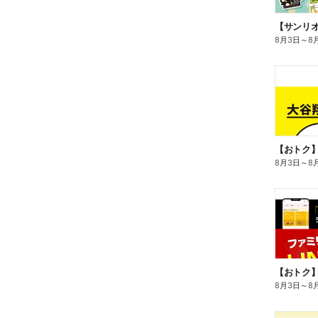
8月3日
～
8
8月3日
～
8
8月3日
～
8