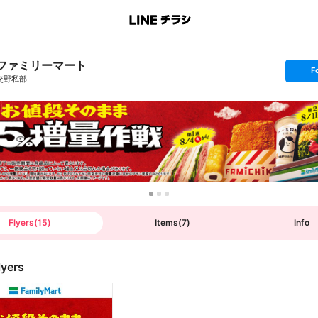
ファミリーマート
s
F
e
交野私部
t
f
o
l
l
o
w
Flyers
(
15
)
Items
(
7
)
Info
lyers