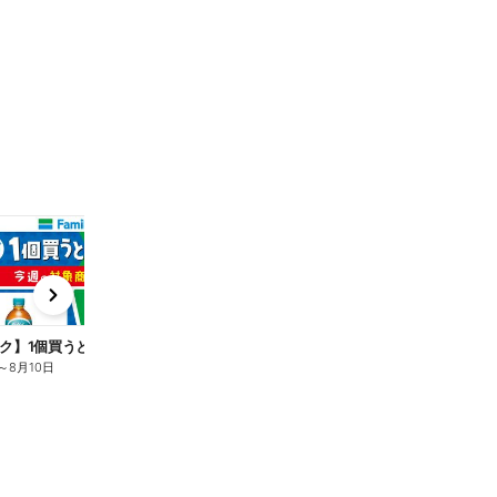
t
x
e
n
ク】1個買うと1個もらえる/麦茶
～
8月10日