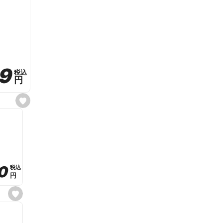
59
59
税込
税込
円
円
s
e
t
f
a
v
o
r
i
t
0
0
税込
税込
e
円
円
s
e
t
f
a