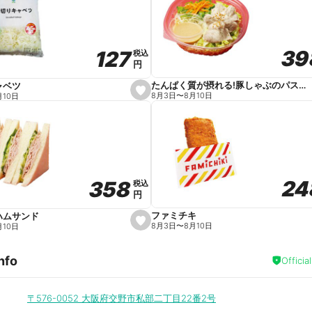
v
o
r
i
t
39
39
127
127
e
税込
税込
円
円
たんぱく質が摂れる!豚しゃぶのパスタサラダ
ャベツ
s
8月3日
〜
8月10日
月10日
e
t
f
a
v
o
r
i
t
24
24
358
358
e
税込
税込
円
円
ファミチキ
ハムサンド
s
8月3日
〜
8月10日
月10日
e
t
f
nfo
a
Officia
v
o
r
i
〒576-0052
大阪府交野市私部二丁目22番2号
t