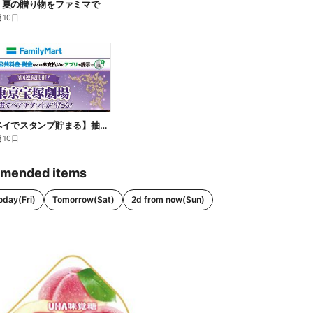
】夏の贈り物をファミマで
月10日
【ファミペイでスタンプ貯まる】抽選でペアチケットが当たる!
月10日
mended items
oday(Fri)
Tomorrow(Sat)
2d from now(Sun)