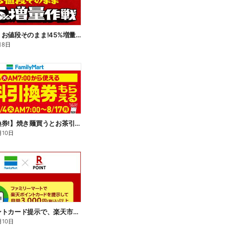
【おトク】お値段そのまま!45%増量作戦!
月8日
【無料引換券!】焼き麺買うとお茶引換券貰える!
月10日
楽天ポイントカード提示で、楽天市場でのお買い物がおトクに!
月10日