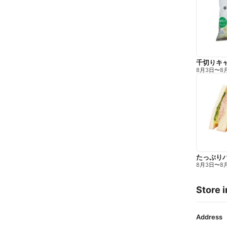
千切りキ
8月3日
〜
8
たっぷり
8月3日
〜
8
Store i
Address