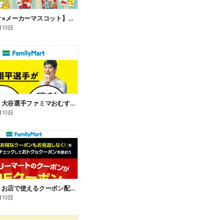
【サンリオ×メーカーマスコット】オリジナルグッズ貰える!
月10日
【おトク】大谷選手ファミマおむすび割
月10日
【おトク】お店で使えるクーポン配信中
月10日