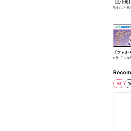
【お中元
8月3日
～
8
8月3日
～
8
Recom
All
T