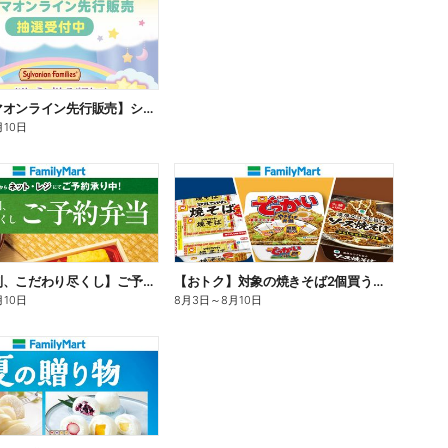
【ファミマオンライン先行販売】シルバニアファミリー
月10日
【旨さ格別、こだわり尽くし】ご予約弁当
【おトク】対象の焼きそば2個買うと100円引き!
月10日
8月3日
～
8月10日