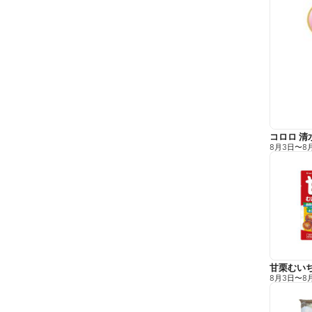
コロロ 清
8月3日
〜
8
甘栗むい
8月3日
〜
8