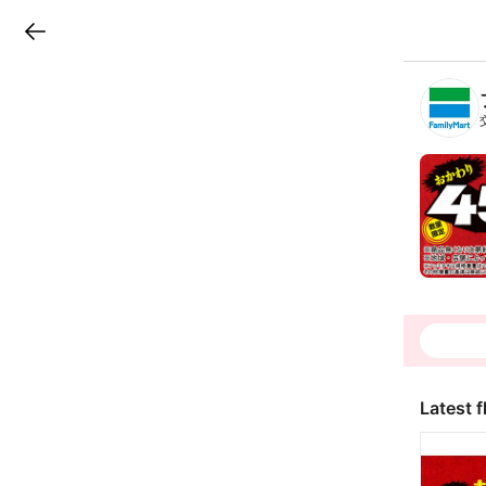
LINEチラシ
B
r
a
n
c
h
T
o
p
Latest f