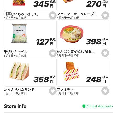
270
270
345
345
税込
税込
税込
税込
r
円
円
円
円
i
t
e
ファミマ・ザ・クレープ 生チョコ
甘栗むいちゃいました
s
s
8月3日
〜
8月10日
8月3日
〜
8月10日
e
e
t
t
f
f
a
a
v
v
o
o
398
398
127
127
税込
税込
税込
税込
r
r
円
円
円
円
i
i
t
t
e
e
たんぱく質が摂れる!豚しゃぶのパスタサラダ
千切りキャベツ
s
s
8月3日
〜
8月10日
8月3日
〜
8月10日
e
e
t
t
f
f
a
a
v
v
o
o
248
248
358
358
税込
税込
税込
税込
r
r
円
円
円
円
i
i
t
t
e
e
ファミチキ
たっぷりハムサンド
s
s
8月3日
〜
8月10日
8月3日
〜
8月10日
e
e
t
t
f
f
Store info
a
a
Official Account
v
v
o
o
r
r