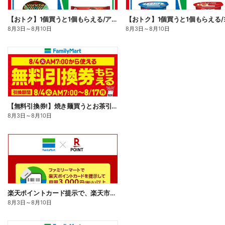
【おトク】1個買うと1個もらえる/アイス
8月3日
～
8月10日
8月3日
～
8月10日
【無料引換券!】焼き麺買うとお茶引換券貰える!
8月3日
～
8月10日
楽天ポイントカード提示で、楽天市場でのお買い物がおトクに!
8月3日
～
8月10日