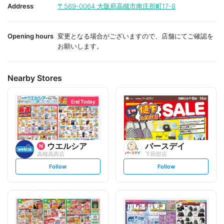
i
i
Address
〒569-0064
大阪府高槻市南庄所町17-8
t
t
e
e
Opening hours
変更となる場合がございますので、店舗にてご確認を
お願いします。
Nearby Stores
End Today
ウエルシア
バースデイ
高槻高西店
下田部店
s
s
Follow
Follow
e
e
t
t
f
f
o
o
l
l
l
l
o
o
w
w