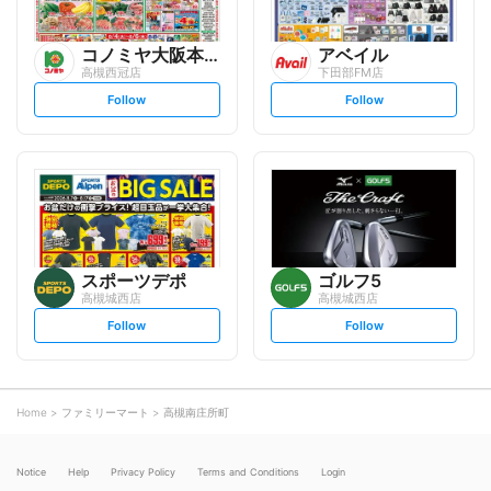
コノミヤ大阪本部
アベイル
高槻西冠店
下田部FM店
s
s
Follow
Follow
e
e
t
t
f
f
o
o
l
l
l
l
o
o
w
w
スポーツデポ
ゴルフ5
高槻城西店
高槻城西店
s
s
Follow
Follow
e
e
t
t
f
f
o
o
l
l
l
l
o
o
Home
ファミリーマート
高槻南庄所町
w
w
Notice
Help
Privacy Policy
Terms and Conditions
Login