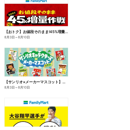
【おトク】お値段そのまま!45%増量作戦!
8月3日
～
8月10日
【サンリオ×メーカーマスコット】オリジナルグッズ貰える!
8月3日
～
8月10日