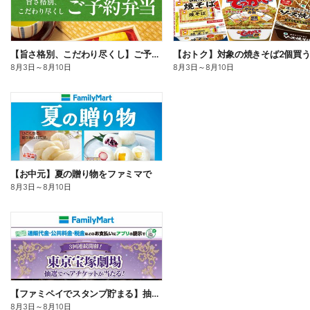
【旨さ格別、こだわり尽くし】ご予約弁当
8月3日
～
8月10日
8月3日
～
8月10日
【お中元】夏の贈り物をファミマで
8月3日
～
8月10日
【ファミペイでスタンプ貯まる】抽選でペアチケットが当たる!
8月3日
～
8月10日