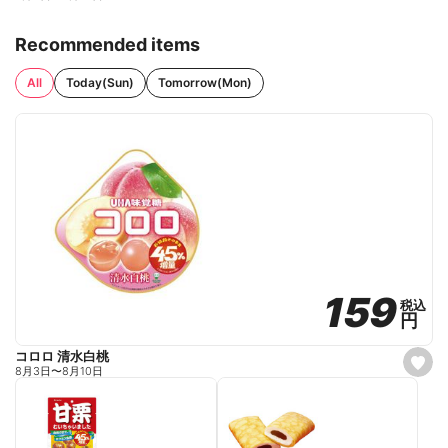
Recommended items
All
Today(Sun)
Tomorrow(Mon)
159
159
税込
税込
円
円
コロロ 清水白桃
s
8月3日
〜
8月10日
e
t
f
a
v
o