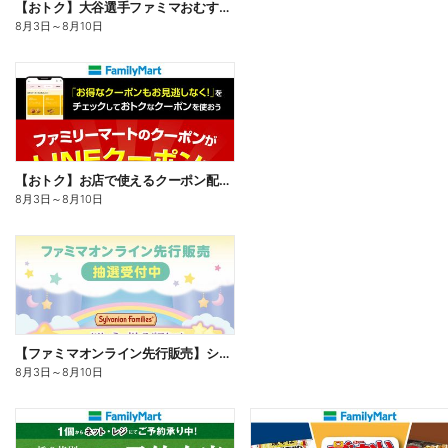
【おトク】大谷選手ファミマおむすび割
8月3日
～
8月10日
【おトク】お店で使えるクーポン配信中
8月3日
～
8月10日
【ファミマオンライン先行販売】シルバニアファミリー
8月3日
～
8月10日