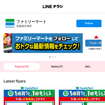
B
r
a
n
ファミリーマート
c
s
Follow
h
e
高槻南庄所町
T
t
o
f
p
o
l
l
o
w
Flyers
(
14
)
Items
(
7
)
Info
Latest flyers