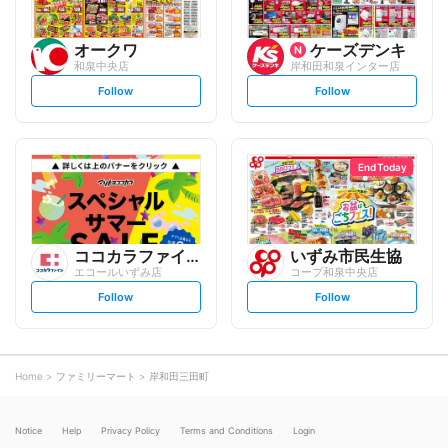
オークワ
ケーズデンキ
和泉中央店
岸和田和泉インター店
s
s
Follow
Follow
e
e
t
t
f
f
o
o
l
l
l
l
o
o
End Today
w
w
ココカラファイン
いずみ市民生協
エコールいずみ店
コープ和泉中央店
s
s
Follow
Follow
e
e
t
t
f
f
o
o
l
l
l
l
o
o
Home
ファミリーマート
岸和田三田町
w
w
Notice
Help
Privacy Policy
Terms and Conditions
Login