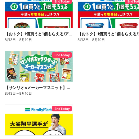
End Today
End To
【おトク】1個買うと1個もらえる/アイス
8月3日
～
8月10日
8月3日
～
8月10日
End Today
【サンリオ×メーカーマスコット】オリジナルグッズ貰える!
8月3日
～
8月10日
End Today