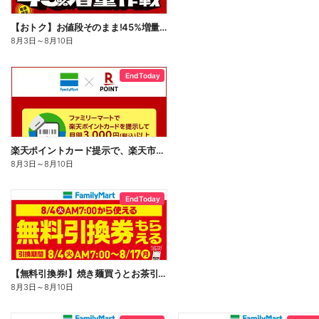
【おトク】お値段そのまま!45%増量作戦!
8月3日
～
8月10日
End Today
楽天ポイントカード提示で、楽天市場でのお買い物がおトクに!
8月3日
～
8月10日
End Today
【無料引換券!】焼き麺買うとお茶引換券貰える!
8月3日
～
8月10日