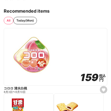
Recommended items
All
Today(Mon)
159
159
税込
税込
円
円
コロロ 清水白桃
s
8月3日
〜
8月10日
e
t
f
a
v
o