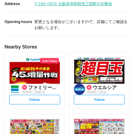
i
i
Address
〒596-0808
大阪府岸和田市三田町636番地
t
t
e
e
Opening hours
変更となる場合がございますので、店舗にてご確認を
お願いします。
Nearby Stores
End Today
ファミリーマート
ウエルシア
岸和田三田町北
岸和田三田店
s
s
Follow
Follow
e
e
t
t
f
f
o
o
l
l
l
l
o
o
w
w