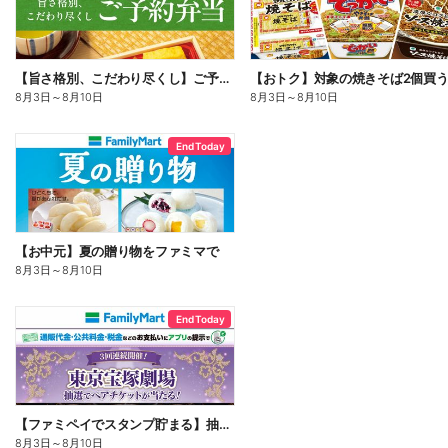
【旨さ格別、こだわり尽くし】ご予約弁当
8月3日
～
8月10日
8月3日
～
8月10日
End Today
【お中元】夏の贈り物をファミマで
8月3日
～
8月10日
End Today
【ファミペイでスタンプ貯まる】抽選でペアチケットが当たる!
8月3日
～
8月10日