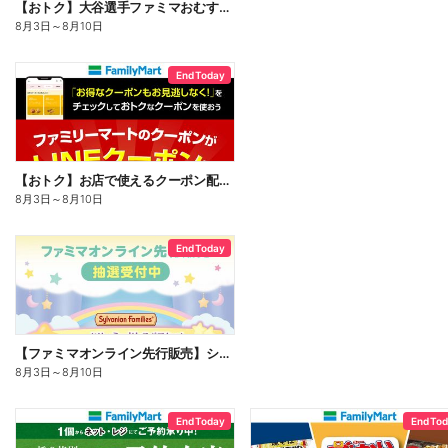
【おトク】大谷選手ファミマおむすび割
8月3日
～
8月10日
End Today
【おトク】お店で使えるクーポン配信中
8月3日
～
8月10日
End Today
【ファミマオンライン先行販売】シルバニアファミリー
8月3日
～
8月10日
End Today
End To