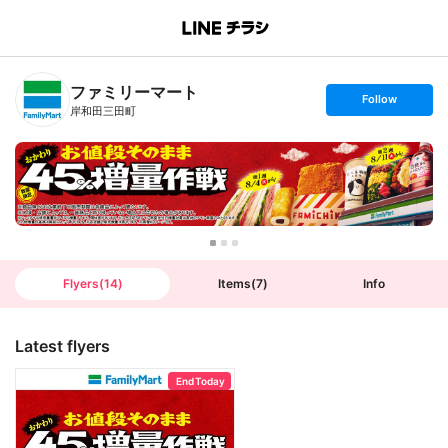
B
r
a
n
ファミリーマート
c
s
Follow
h
e
岸和田三田町
T
t
o
f
p
o
l
l
o
w
Flyers
(
14
)
Items
(
7
)
Info
Latest flyers
End Today