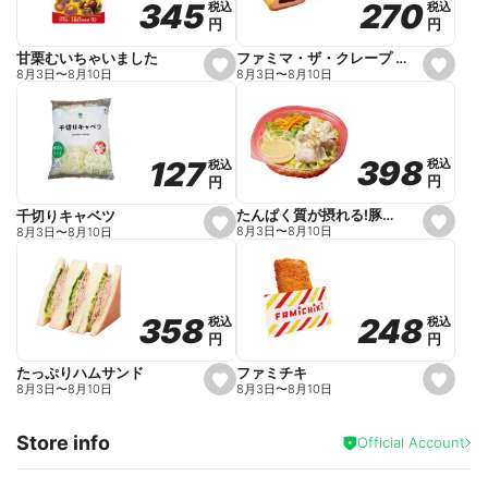
270
270
345
345
税込
税込
税込
税込
r
円
円
円
円
i
t
e
ファミマ・ザ・クレープ 生チョコ
甘栗むいちゃいました
s
s
8月3日
〜
8月10日
8月3日
〜
8月10日
e
e
t
t
f
f
a
a
v
v
o
o
398
398
127
127
税込
税込
税込
税込
r
r
円
円
円
円
i
i
t
t
e
e
たんぱく質が摂れる!豚しゃぶのパスタサラダ
千切りキャベツ
s
s
8月3日
〜
8月10日
8月3日
〜
8月10日
e
e
t
t
f
f
a
a
v
v
o
o
248
248
358
358
税込
税込
税込
税込
r
r
円
円
円
円
i
i
t
t
e
e
ファミチキ
たっぷりハムサンド
s
s
8月3日
〜
8月10日
8月3日
〜
8月10日
e
e
t
t
f
f
Store info
a
a
Official Account
v
v
o
o
r
r