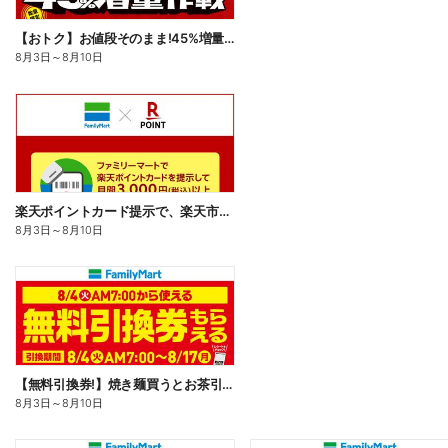
【おトク】お値段そのまま!45%増量作戦!
8月3日
～
8月10日
楽天ポイントカード提示で、楽天市場でのお買い物がおトクに!
8月3日
～
8月10日
【無料引換券!】焼き麺買うとお茶引換券貰える!
8月3日
～
8月10日