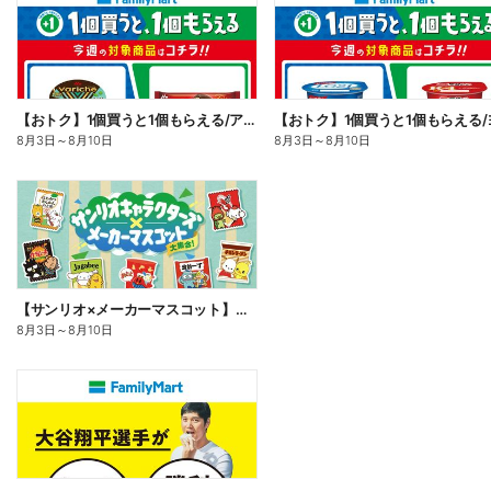
【おトク】1個買うと1個もらえる/アイス
8月3日
～
8月10日
8月3日
～
8月10日
【サンリオ×メーカーマスコット】オリジナルグッズ貰える!
8月3日
～
8月10日