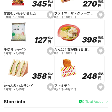
270
270
345
345
税込
税込
税込
税込
r
円
円
円
円
i
t
e
ファミマ・ザ・クレープ 生チョコ
甘栗むいちゃいました
s
s
8月3日
〜
8月10日
8月3日
〜
8月10日
e
e
t
t
f
f
a
a
v
v
o
o
398
398
127
127
税込
税込
税込
税込
r
r
円
円
円
円
i
i
t
t
e
e
たんぱく質が摂れる!豚しゃぶのパスタサラダ
千切りキャベツ
s
s
8月3日
〜
8月10日
8月3日
〜
8月10日
e
e
t
t
f
f
a
a
v
v
o
o
248
248
358
358
税込
税込
税込
税込
r
r
円
円
円
円
i
i
t
t
e
e
ファミチキ
たっぷりハムサンド
s
s
8月3日
〜
8月10日
8月3日
〜
8月10日
e
e
t
t
f
f
Store info
a
a
Official Account
v
v
o
o
r
r