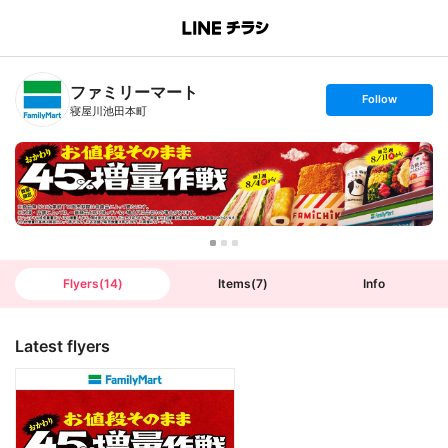
B
r
a
n
ファミリーマート
c
s
Follow
h
e
寝屋川池田本町
T
t
o
f
p
o
l
l
o
w
Flyers
(
14
)
Items
(
7
)
Info
Latest flyers