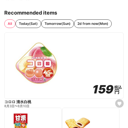
Recommended items
All
Today(Sat)
Tomorrow(Sun)
2d from now(Mon)
159
159
税込
税込
円
円
コロロ 清水白桃
s
8月3日
〜
8月10日
e
t
f
a
v
o