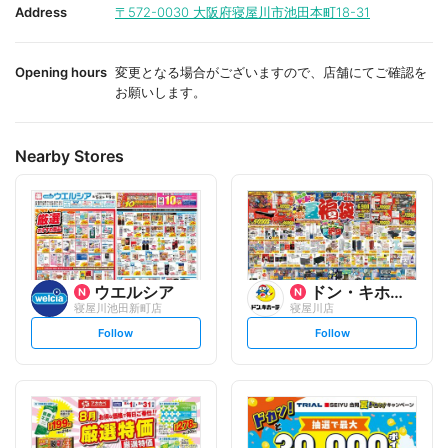
i
i
Address
〒572-0030
大阪府寝屋川市池田本町18-31
t
t
e
e
Opening hours
変更となる場合がございますので、店舗にてご確認を
お願いします。
Nearby Stores
ウエルシア
ドン・キホーテ
寝屋川池田新町店
寝屋川店
s
s
Follow
Follow
e
e
t
t
f
f
o
o
l
l
l
l
o
o
w
w