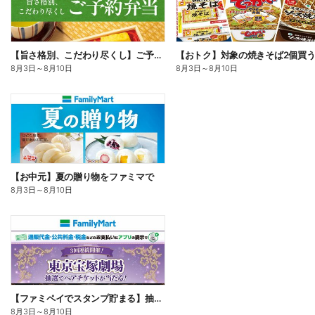
【旨さ格別、こだわり尽くし】ご予約弁当
8月3日
～
8月10日
8月3日
～
8月10日
【お中元】夏の贈り物をファミマで
8月3日
～
8月10日
【ファミペイでスタンプ貯まる】抽選でペアチケットが当たる!
8月3日
～
8月10日