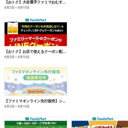
【おトク】大谷選手ファミマおむすび割
8月3日
～
8月10日
【おトク】お店で使えるクーポン配信中
8月3日
～
8月10日
【ファミマオンライン先行販売】シルバニアファミリー
8月3日
～
8月10日