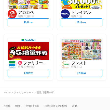
アカカベ
トライアル
寝屋川池田店
寝屋川店
s
s
Follow
Follow
e
e
t
t
f
f
o
o
l
l
l
l
o
o
w
w
ファミリーマート
フレスト
寝屋川大利町
寝屋川店
s
s
Follow
Follow
e
e
t
t
f
f
o
o
l
l
l
l
o
o
Home
ファミリーマート
寝屋川池田本町
w
w
Notice
Help
Privacy Policy
Terms and Conditions
Login