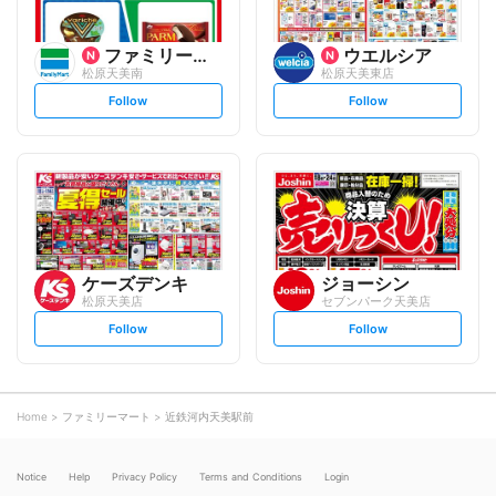
ファミリーマート
ウエルシア
松原天美南
松原天美東店
s
s
Follow
Follow
e
e
t
t
f
f
o
o
l
l
l
l
o
o
w
w
ケーズデンキ
ジョーシン
松原天美店
セブンパーク天美店
s
s
Follow
Follow
e
e
t
t
f
f
o
o
l
l
l
l
o
o
Home
ファミリーマート
近鉄河内天美駅前
w
w
Notice
Help
Privacy Policy
Terms and Conditions
Login