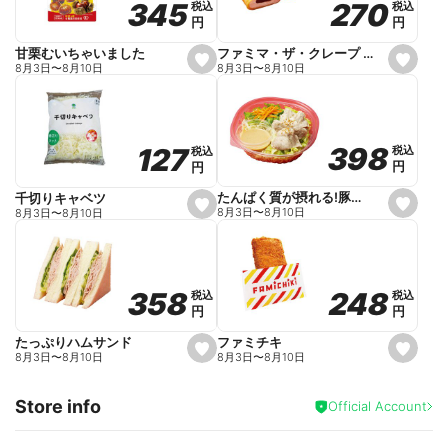
270
270
345
345
税込
税込
税込
税込
r
円
円
円
円
i
t
e
ファミマ・ザ・クレープ 生チョコ
甘栗むいちゃいました
s
s
8月3日
〜
8月10日
8月3日
〜
8月10日
e
e
t
t
f
f
a
a
v
v
o
o
398
398
127
127
税込
税込
税込
税込
r
r
円
円
円
円
i
i
t
t
e
e
たんぱく質が摂れる!豚しゃぶのパスタサラダ
千切りキャベツ
s
s
8月3日
〜
8月10日
8月3日
〜
8月10日
e
e
t
t
f
f
a
a
v
v
o
o
248
248
358
358
税込
税込
税込
税込
r
r
円
円
円
円
i
i
t
t
e
e
ファミチキ
たっぷりハムサンド
s
s
8月3日
〜
8月10日
8月3日
〜
8月10日
e
e
t
t
f
f
Store info
a
a
Official Account
v
v
o
o
r
r