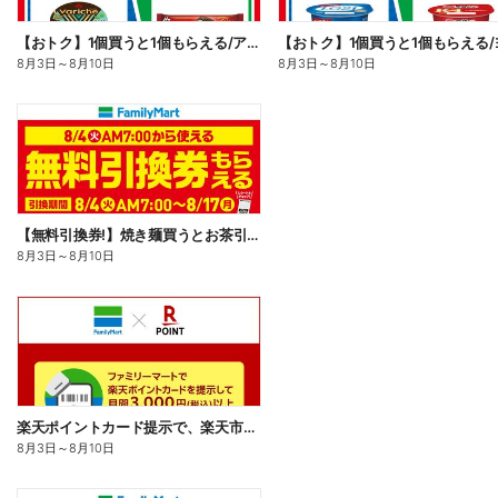
【おトク】1個買うと1個もらえる/アイス
8月3日
～
8月10日
8月3日
～
8月10日
【無料引換券!】焼き麺買うとお茶引換券貰える!
8月3日
～
8月10日
楽天ポイントカード提示で、楽天市場でのお買い物がおトクに!
8月3日
～
8月10日