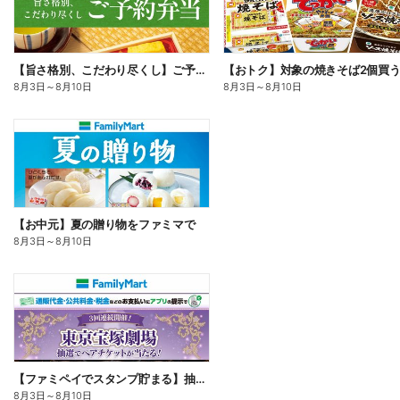
【旨さ格別、こだわり尽くし】ご予約弁当
8月3日
～
8月10日
8月3日
～
8月10日
【お中元】夏の贈り物をファミマで
8月3日
～
8月10日
【ファミペイでスタンプ貯まる】抽選でペアチケットが当たる!
8月3日
～
8月10日