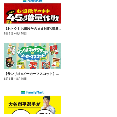
【おトク】お値段そのまま!45%増量作戦!
8月3日
～
8月10日
【サンリオ×メーカーマスコット】オリジナルグッズ貰える!
8月3日
～
8月10日