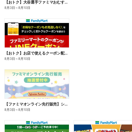
【おトク】大谷選手ファミマおむすび割
8月3日
～
8月10日
【おトク】お店で使えるクーポン配信中
8月3日
～
8月10日
【ファミマオンライン先行販売】シルバニアファミリー
8月3日
～
8月10日