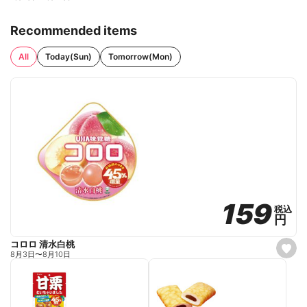
Recommended items
All
Today(Sun)
Tomorrow(Mon)
159
159
税込
税込
円
円
コロロ 清水白桃
s
8月3日
〜
8月10日
e
t
f
a
v
o