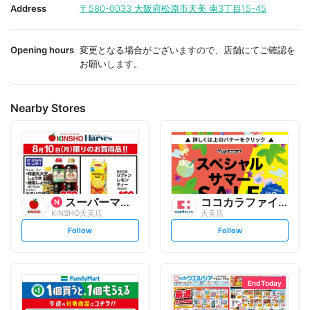
i
i
Address
〒580-0033
大阪府松原市天美 南3丁目15-45
t
t
e
e
Opening hours
変更となる場合がございますので、店舗にてご確認を
お願いします。
Nearby Stores
スーパーマーケットKINSH...
ココカラファイン
KINSHO天美店
天美店
s
s
Follow
Follow
e
e
t
t
f
f
o
o
l
l
l
l
o
o
End Today
w
w