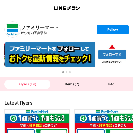
B
r
a
n
ファミリーマート
c
s
Follow
h
e
近鉄河内天美駅前
T
t
o
f
p
o
l
l
o
w
Flyers
(
14
)
Items
(
7
)
Info
Latest flyers