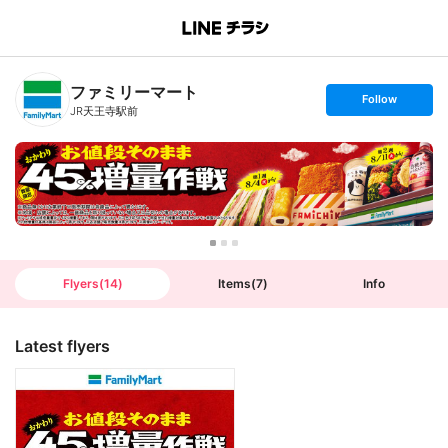
B
r
a
n
ファミリーマート
c
s
Follow
h
e
JR天王寺駅前
T
t
o
f
p
o
l
l
o
w
Flyers
(
14
)
Items
(
7
)
Info
Latest flyers