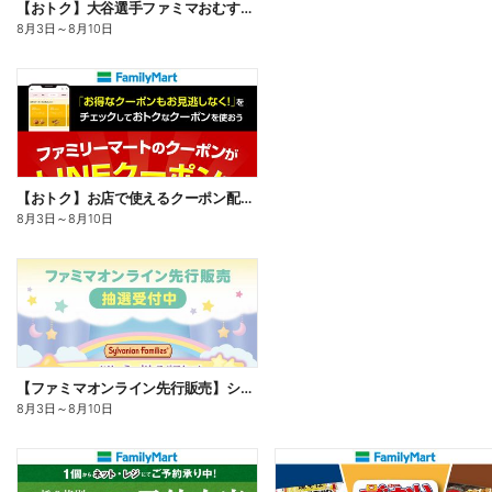
【おトク】大谷選手ファミマおむすび割
8月3日
～
8月10日
【おトク】お店で使えるクーポン配信中
8月3日
～
8月10日
【ファミマオンライン先行販売】シルバニアファミリー
8月3日
～
8月10日