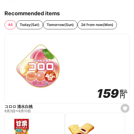
Recommended items
All
Today(Sat)
Tomorrow(Sun)
2d from now(Mon)
159
159
税込
税込
円
円
コロロ 清水白桃
s
8月3日
〜
8月10日
e
t
f
a
v
o