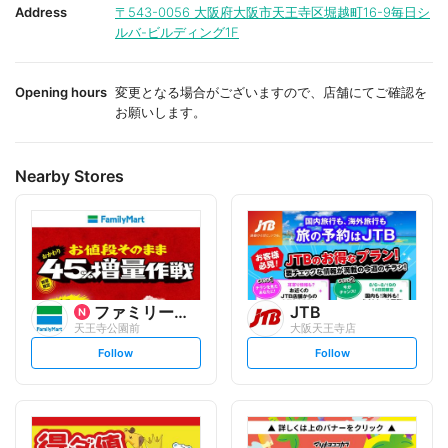
i
i
Address
〒543-0056
大阪府大阪市天王寺区堀越町16-9毎日シ
t
t
ルバ-ビルディング1F
e
e
Opening hours
変更となる場合がございますので、店舗にてご確認を
お願いします。
Nearby Stores
ファミリーマート
JTB
天王寺公園前
大阪天王寺店
s
s
Follow
Follow
e
e
t
t
f
f
o
o
l
l
l
l
o
o
w
w