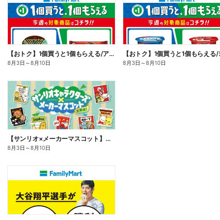
【おトク】1個買うと1個もらえる/アイス
8月3日
～
8月10日
8月3日
～
8月10日
【サンリオ×メーカーマスコット】オリジナルグッズ貰える!
8月3日
～
8月10日