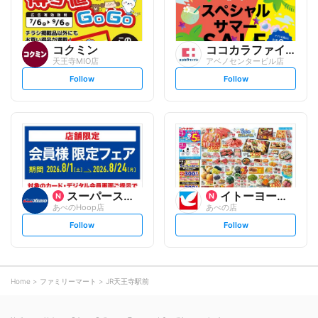
コクミン
ココカラファイン
天王寺MIO店
アベノセンタービル店
s
s
Follow
Follow
e
e
t
t
f
f
o
o
l
l
l
l
o
o
w
w
スーパースポーツゼビオ
イトーヨーカ堂
あべのHoop店
あべの店
s
s
Follow
Follow
e
e
t
t
f
f
o
o
l
l
l
l
o
o
Home
ファミリーマート
JR天王寺駅前
w
w