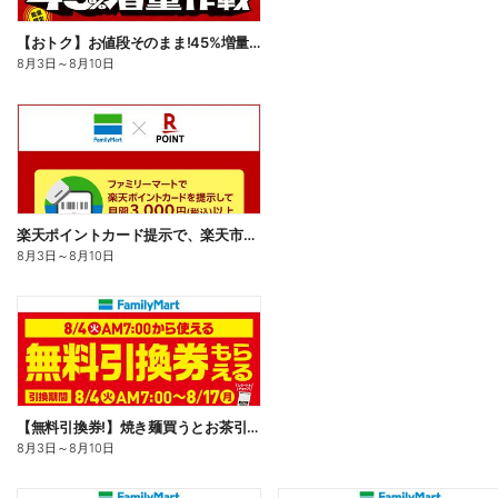
【おトク】お値段そのまま!45%増量作戦!
8月3日
～
8月10日
楽天ポイントカード提示で、楽天市場でのお買い物がおトクに!
8月3日
～
8月10日
【無料引換券!】焼き麺買うとお茶引換券貰える!
8月3日
～
8月10日