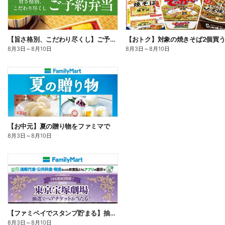
【旨さ格別、こだわり尽くし】ご予約弁当
8月3日
～
8月10日
8月3日
～
8月10日
【お中元】夏の贈り物をファミマで
8月3日
～
8月10日
【ファミペイでスタンプ貯まる】抽選でペアチケットが当たる!
8月3日
～
8月10日