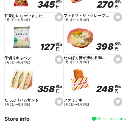
270
270
345
345
税込
税込
税込
税込
r
円
円
円
円
i
t
e
ファミマ・ザ・クレープ 生チョコ
甘栗むいちゃいました
s
s
8月3日
〜
8月10日
8月3日
〜
8月10日
e
e
t
t
f
f
a
a
v
v
o
o
398
398
127
127
税込
税込
税込
税込
r
r
円
円
円
円
i
i
t
t
e
e
たんぱく質が摂れる!豚しゃぶのパスタサラダ
千切りキャベツ
s
s
8月3日
〜
8月10日
8月3日
〜
8月10日
e
e
t
t
f
f
a
a
v
v
o
o
248
248
358
358
税込
税込
税込
税込
r
r
円
円
円
円
i
i
t
t
e
e
ファミチキ
たっぷりハムサンド
s
s
8月3日
〜
8月10日
8月3日
〜
8月10日
e
e
t
t
f
f
Store info
a
a
Official Account
v
v
o
o
r
r