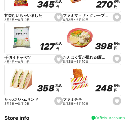
270
270
345
345
税込
税込
税込
税込
r
円
円
円
円
i
t
e
ファミマ・ザ・クレープ 生チョコ
甘栗むいちゃいました
s
s
8月3日
〜
8月10日
8月3日
〜
8月10日
e
e
t
t
f
f
a
a
v
v
o
o
398
398
127
127
税込
税込
税込
税込
r
r
円
円
円
円
i
i
t
t
e
e
たんぱく質が摂れる!豚しゃぶのパスタサラダ
千切りキャベツ
s
s
8月3日
〜
8月10日
8月3日
〜
8月10日
e
e
t
t
f
f
a
a
v
v
o
o
248
248
358
358
税込
税込
税込
税込
r
r
円
円
円
円
i
i
t
t
e
e
ファミチキ
たっぷりハムサンド
s
s
8月3日
〜
8月10日
8月3日
〜
8月10日
e
e
t
t
f
f
Store info
a
a
Official Account
v
v
o
o
r
r