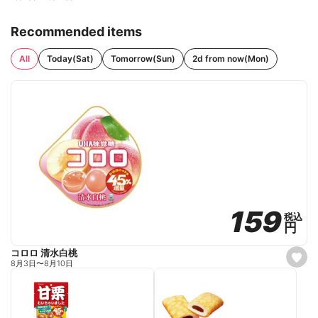
Recommended items
All
Today(Sat)
Tomorrow(Sun)
2d from now(Mon)
159
159
税込
税込
円
円
コロロ 清水白桃
s
8月3日
〜
8月10日
e
t
f
a
v
o