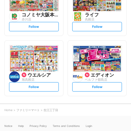
コノミヤ大阪本部
ライフ
赤川店
高殿店
s
s
Follow
Follow
e
e
t
t
f
f
o
o
l
l
l
l
o
o
w
w
ウエルシア
エディオン
旭高殿店
ベルファ都島店
s
s
Follow
Follow
e
e
t
t
f
f
o
o
l
l
l
l
o
o
Home
ファミリーマート
生江三丁目
w
w
Notice
Help
Privacy Policy
Terms and Conditions
Login