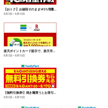
【おトク】お値段そのまま!45%増量作戦!
8月3日
～
8月10日
楽天ポイントカード提示で、楽天市場でのお買い物がおトクに!
8月3日
～
8月10日
【無料引換券!】焼き麺買うとお茶引換券貰える!
8月3日
～
8月10日