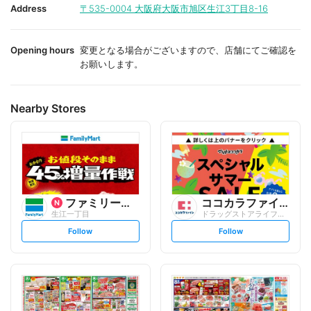
i
i
Address
〒535-0004
大阪府大阪市旭区生江3丁目8-16
t
t
e
e
Opening hours
変更となる場合がございますので、店舗にてご確認を
お願いします。
Nearby Stores
ファミリーマート
ココカラファイン
生江一丁目
ドラッグストアライフォート 赤川店
s
s
Follow
Follow
e
e
t
t
f
f
o
o
l
l
l
l
o
o
w
w