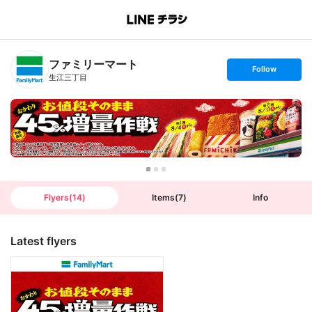
B
r
a
n
ファミリーマート
c
s
Follow
h
e
生江三丁目
T
t
o
f
p
o
l
l
o
w
Flyers
(
14
)
Items
(
7
)
Info
Latest flyers