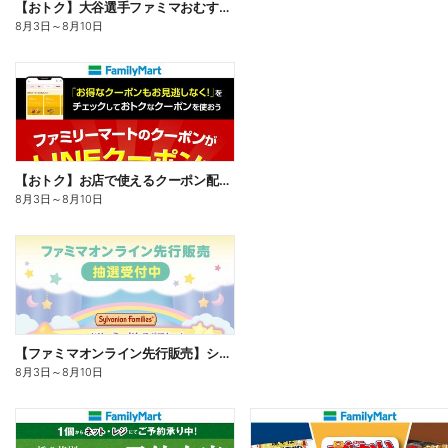
【おトク】大谷選手ファミマおむすび割
8月3日
～
8月10日
【おトク】お店で使えるクーポン配信中
8月3日
～
8月10日
【ファミマオンライン先行販売】シルバニアファミリー
8月3日
～
8月10日