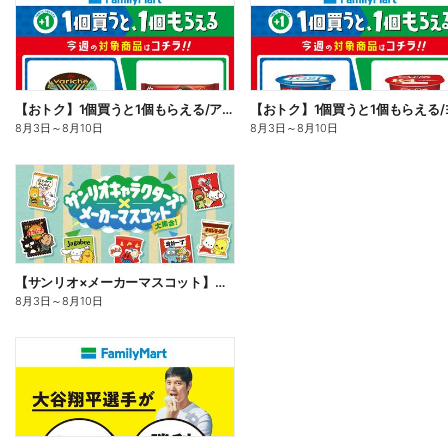
【おトク】1個買うと1個もらえる/アイス
8月3日
～
8月10日
8月3日
～
8月10日
【サンリオ×メーカーマスコット】オリジナルグッズ貰える!
8月3日
～
8月10日