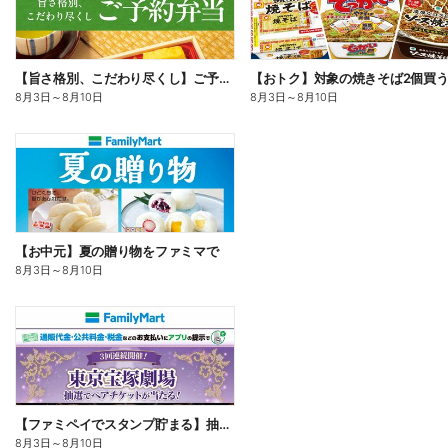
【旨さ格別、こだわり尽くし】ご予約弁当
8月3日
～
8月10日
8月3日
～
8月10日
【お中元】夏の贈り物をファミマで
8月3日
～
8月10日
【ファミペイでスタンプ貯まる】抽選でペアチケットが当たる!
8月3日
～
8月10日