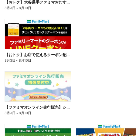
【おトク】大谷選手ファミマおむすび割
8月3日
～
8月10日
【おトク】お店で使えるクーポン配信中
8月3日
～
8月10日
【ファミマオンライン先行販売】シルバニアファミリー
8月3日
～
8月10日