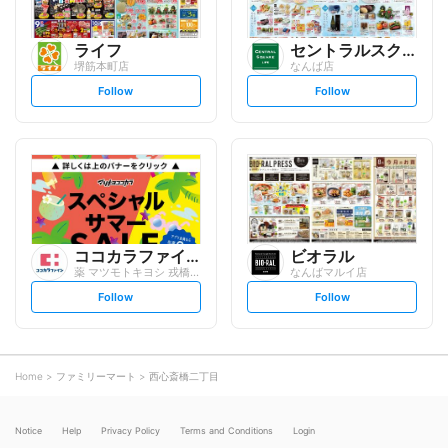
ライフ
セントラルスクエア
堺筋本町店
なんば店
s
s
Follow
Follow
e
e
t
t
f
f
o
o
l
l
l
l
o
o
w
w
ココカラファイン
ビオラル
薬 マツモトキヨシ 戎橋店
なんばマルイ店
s
s
Follow
Follow
e
e
t
t
f
f
o
o
l
l
l
l
o
o
Home
ファミリーマート
西心斎橋二丁目
w
w
Notice
Help
Privacy Policy
Terms and Conditions
Login