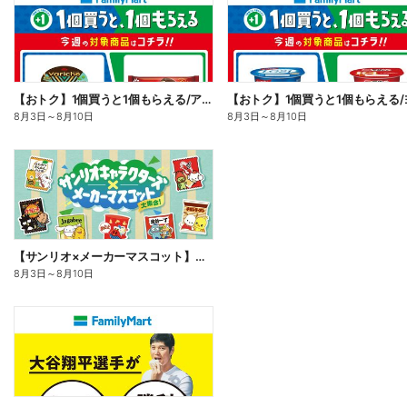
【おトク】1個買うと1個もらえる/アイス
8月3日
～
8月10日
8月3日
～
8月10日
【サンリオ×メーカーマスコット】オリジナルグッズ貰える!
8月3日
～
8月10日