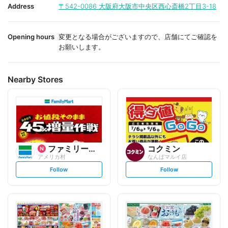
i
i
Address
〒542-0086
大阪府大阪市中央区西心斎橋2丁目3-18
t
t
e
e
Opening hours
変更となる場合がございますので、店舗にてご確認を
お願いします。
Nearby Stores
ファミリーマート
コクミン
アメリカ村
なんばマルイ店
s
s
Follow
Follow
e
e
t
t
f
f
o
o
l
l
l
l
o
o
w
w