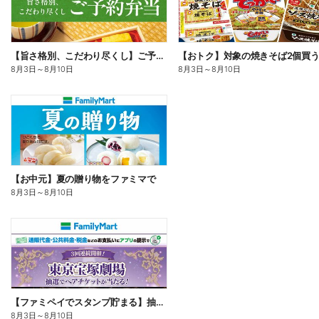
【旨さ格別、こだわり尽くし】ご予約弁当
8月3日
～
8月10日
8月3日
～
8月10日
【お中元】夏の贈り物をファミマで
8月3日
～
8月10日
【ファミペイでスタンプ貯まる】抽選でペアチケットが当たる!
8月3日
～
8月10日