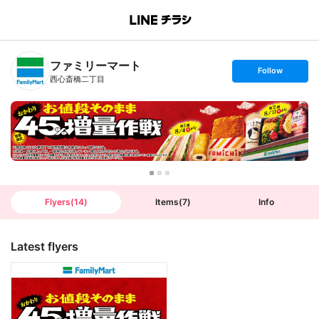
B
r
a
n
ファミリーマート
c
s
Follow
h
e
西心斎橋二丁目
T
t
o
f
p
o
l
l
o
w
Flyers
(
14
)
Items
(
7
)
Info
Latest flyers