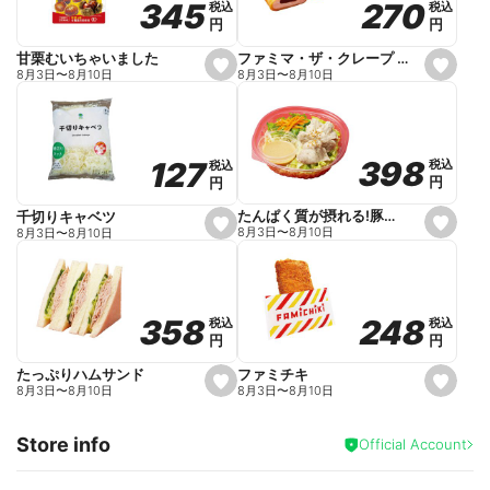
270
270
345
345
税込
税込
税込
税込
r
円
円
円
円
i
t
e
ファミマ・ザ・クレープ 生チョコ
甘栗むいちゃいました
s
s
8月3日
〜
8月10日
8月3日
〜
8月10日
e
e
t
t
f
f
a
a
v
v
o
o
398
398
127
127
税込
税込
税込
税込
r
r
円
円
円
円
i
i
t
t
e
e
たんぱく質が摂れる!豚しゃぶのパスタサラダ
千切りキャベツ
s
s
8月3日
〜
8月10日
8月3日
〜
8月10日
e
e
t
t
f
f
a
a
v
v
o
o
248
248
358
358
税込
税込
税込
税込
r
r
円
円
円
円
i
i
t
t
e
e
ファミチキ
たっぷりハムサンド
s
s
8月3日
〜
8月10日
8月3日
〜
8月10日
e
e
t
t
f
f
Store info
a
a
Official Account
v
v
o
o
r
r