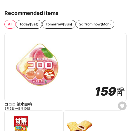
Recommended items
All
Today(Sat)
Tomorrow(Sun)
2d from now(Mon)
159
159
税込
税込
円
円
コロロ 清水白桃
s
8月3日
〜
8月10日
e
t
f
a
v
o