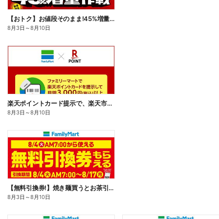
【おトク】お値段そのまま!45%増量作戦!
8月3日
～
8月10日
楽天ポイントカード提示で、楽天市場でのお買い物がおトクに!
8月3日
～
8月10日
【無料引換券!】焼き麺買うとお茶引換券貰える!
8月3日
～
8月10日