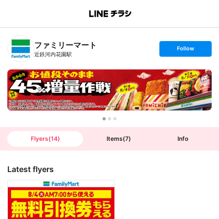
B
r
a
n
ファミリーマート
c
s
Follow
h
e
近鉄河内花園駅
T
t
o
f
p
o
l
l
o
w
Flyers
(
14
)
Items
(
7
)
Info
Latest flyers