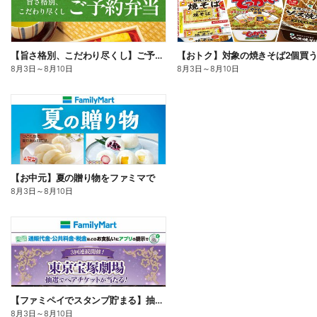
【旨さ格別、こだわり尽くし】ご予約弁当
8月3日
～
8月10日
8月3日
～
8月10日
【お中元】夏の贈り物をファミマで
8月3日
～
8月10日
【ファミペイでスタンプ貯まる】抽選でペアチケットが当たる!
8月3日
～
8月10日