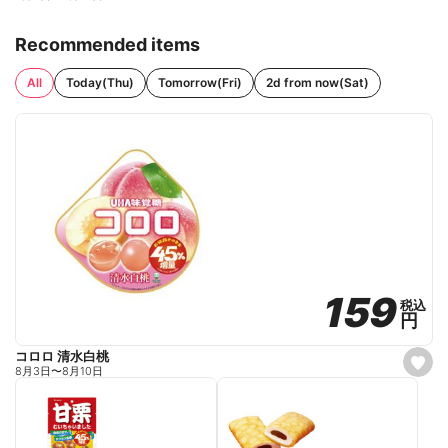
Recommended items
All
Today(Thu)
Tomorrow(Fri)
2d from now(Sat)
159
159
税込
税込
円
円
コロロ 清水白桃
s
8月3日
〜
8月10日
e
t
f
a
v
o