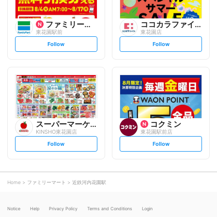
ファミリーマート
ココカラファイン
東花園駅前
東花園店
s
s
Follow
Follow
e
e
t
t
f
f
o
o
l
l
l
l
o
o
w
w
スーパーマーケットKINSH...
コクミン
KINSHO東花園店
東花園駅前店
s
s
Follow
Follow
e
e
t
t
f
f
o
o
l
l
l
l
o
o
Home
ファミリーマート
近鉄河内花園駅
w
w
Notice
Help
Privacy Policy
Terms and Conditions
Login