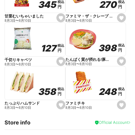
270
270
345
345
税込
税込
税込
税込
r
円
円
円
円
i
t
e
ファミマ・ザ・クレープ 生チョコ
甘栗むいちゃいました
s
s
8月3日
〜
8月10日
8月3日
〜
8月10日
e
e
t
t
f
f
a
a
v
v
o
o
398
398
127
127
税込
税込
税込
税込
r
r
円
円
円
円
i
i
t
t
e
e
たんぱく質が摂れる!豚しゃぶのパスタサラダ
千切りキャベツ
s
s
8月3日
〜
8月10日
8月3日
〜
8月10日
e
e
t
t
f
f
a
a
v
v
o
o
248
248
358
358
税込
税込
税込
税込
r
r
円
円
円
円
i
i
t
t
e
e
ファミチキ
たっぷりハムサンド
s
s
8月3日
〜
8月10日
8月3日
〜
8月10日
e
e
t
t
f
f
Store info
a
a
Official Account
v
v
o
o
r
r