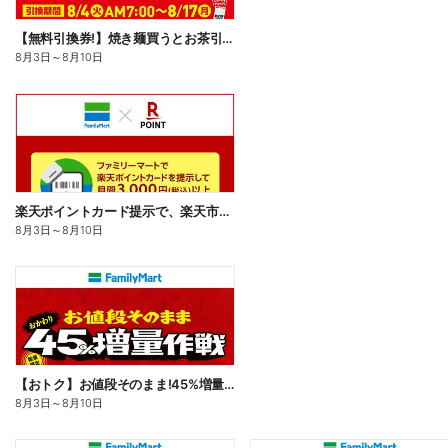
【無料引換券!】焼き麺買うとお茶引換券貰える!
8月3日
～
8月10日
楽天ポイントカード提示で、楽天市場でのお買い物がおトクに!
8月3日
～
8月10日
【おトク】お値段そのまま!45%増量作戦!
8月3日
～
8月10日