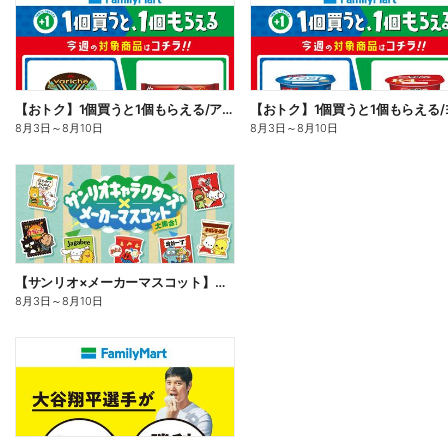
【おトク】1個買うと1個もらえる/アイス
8月3日
～
8月10日
8月3日
～
8月10日
【サンリオ×メーカーマスコット】オリジナルグッズ貰える!
8月3日
～
8月10日