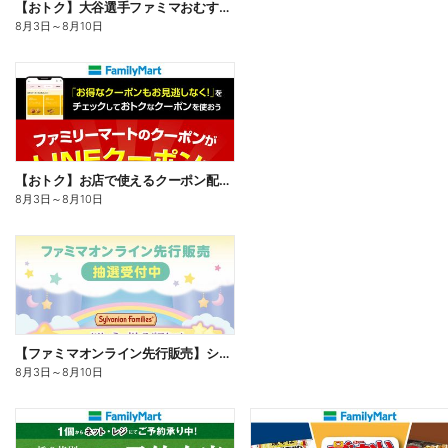
【おトク】大谷選手ファミマおむすび割
8月3日
～
8月10日
【おトク】お店で使えるクーポン配信中
8月3日
～
8月10日
【ファミマオンライン先行販売】シルバニアファミリー
8月3日
～
8月10日