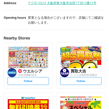
i
i
Address
〒578-0924
大阪府東大阪市吉田1丁目13番12号
t
t
e
e
Opening hours
変更となる場合がございますので、店舗にてご確認を
お願いします。
Nearby Stores
ウエルシア
買取大吉
河内花園駅前店
じゃんぼ食鮮館花園店
s
s
Follow
Follow
e
e
t
t
f
f
o
o
l
l
l
l
o
o
w
w