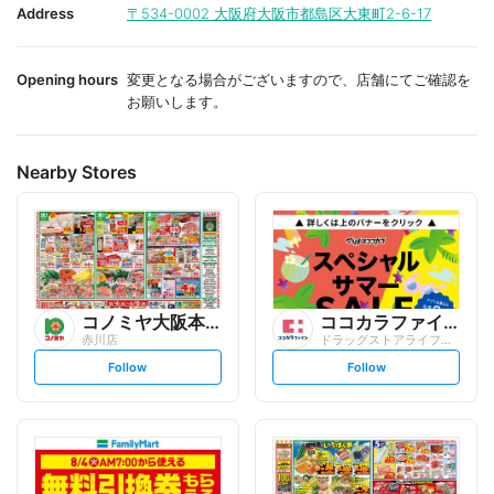
i
i
Address
〒534-0002
大阪府大阪市都島区大東町2-6-17
t
t
e
e
Opening hours
変更となる場合がございますので、店舗にてご確認を
お願いします。
Nearby Stores
コノミヤ大阪本部
ココカラファイン
赤川店
ドラッグストアライフォート 赤川店
s
s
Follow
Follow
e
e
t
t
f
f
o
o
l
l
l
l
o
o
w
w