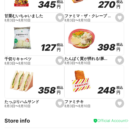
270
270
345
345
税込
税込
税込
税込
r
円
円
円
円
i
t
e
ファミマ・ザ・クレープ 生チョコ
甘栗むいちゃいました
s
s
8月3日
〜
8月10日
8月3日
〜
8月10日
e
e
t
t
f
f
a
a
v
v
o
o
398
398
127
127
税込
税込
税込
税込
r
r
円
円
円
円
i
i
t
t
e
e
たんぱく質が摂れる!豚しゃぶのパスタサラダ
千切りキャベツ
s
s
8月3日
〜
8月10日
8月3日
〜
8月10日
e
e
t
t
f
f
a
a
v
v
o
o
248
248
358
358
税込
税込
税込
税込
r
r
円
円
円
円
i
i
t
t
e
e
ファミチキ
たっぷりハムサンド
s
s
8月3日
〜
8月10日
8月3日
〜
8月10日
e
e
t
t
f
f
Store info
a
a
Official Account
v
v
o
o
r
r