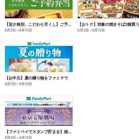
【旨さ格別、こだわり尽くし】ご予約弁当
8月3日
～
8月10日
8月3日
～
8月10日
【お中元】夏の贈り物をファミマで
8月3日
～
8月10日
【ファミペイでスタンプ貯まる】抽選でペアチケットが当たる!
8月3日
～
8月10日