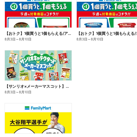
【おトク】1個買うと1個もらえる/アイス
8月3日
～
8月10日
8月3日
～
8月10日
【サンリオ×メーカーマスコット】オリジナルグッズ貰える!
8月3日
～
8月10日