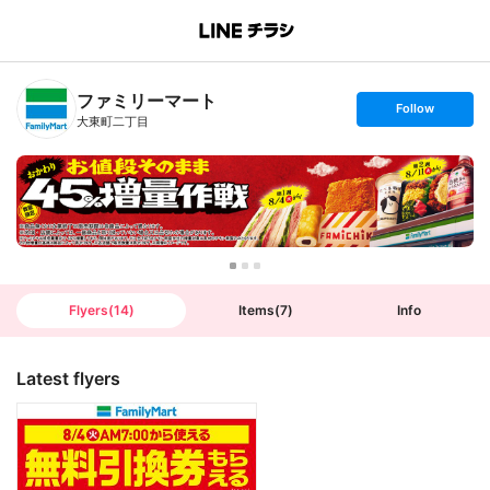
B
r
a
n
ファミリーマート
c
s
Follow
h
e
大東町二丁目
T
t
o
f
p
o
l
l
o
w
Flyers
(
14
)
Items
(
7
)
Info
Latest flyers