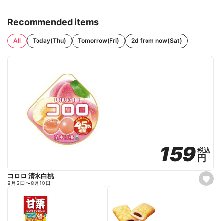
Recommended items
All
Today(Thu)
Tomorrow(Fri)
2d from now(Sat)
159
159
税込
税込
円
円
コロロ 清水白桃
s
8月3日
〜
8月10日
e
t
f
a
v
o