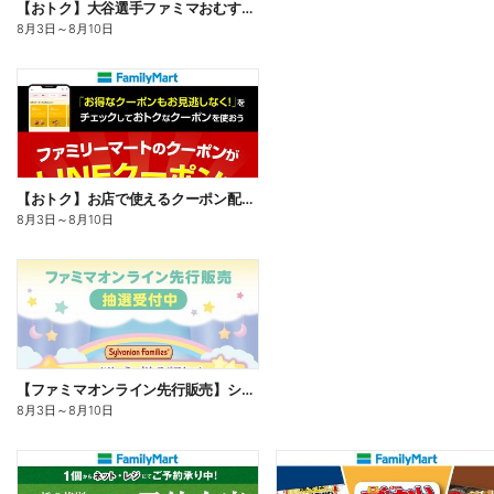
【おトク】大谷選手ファミマおむすび割
8月3日
～
8月10日
【おトク】お店で使えるクーポン配信中
8月3日
～
8月10日
【ファミマオンライン先行販売】シルバニアファミリー
8月3日
～
8月10日