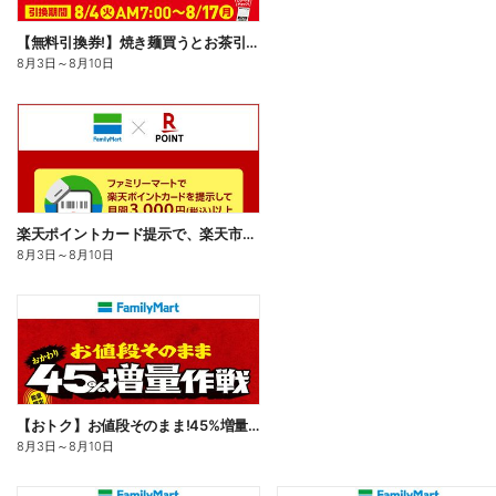
【無料引換券!】焼き麺買うとお茶引換券貰える!
8月3日
～
8月10日
楽天ポイントカード提示で、楽天市場でのお買い物がおトクに!
8月3日
～
8月10日
【おトク】お値段そのまま!45%増量作戦!
8月3日
～
8月10日