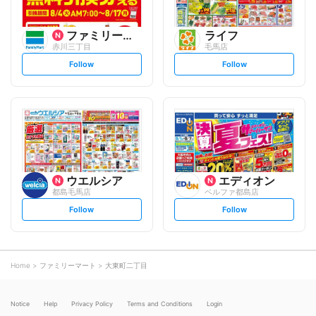
ファミリーマート
ライフ
赤川三丁目
毛馬店
s
s
Follow
Follow
e
e
t
t
f
f
o
o
l
l
l
l
o
o
w
w
ウエルシア
エディオン
都島毛馬店
ベルファ都島店
s
s
Follow
Follow
e
e
t
t
f
f
o
o
l
l
l
l
o
o
Home
ファミリーマート
大東町二丁目
w
w
Notice
Help
Privacy Policy
Terms and Conditions
Login