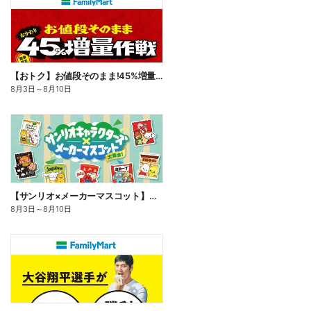
【おトク】お値段そのまま!45%増量作戦!
8月3日
～
8月10日
【サンリオ×メーカーマスコット】オリジナルグッズ貰える!
8月3日
～
8月10日