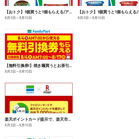
【おトク】1個買うと1個もらえる/アイス
8月3日
～
8月10日
8月3日
～
8月10日
【無料引換券!】焼き麺買うとお茶引換券貰える!
8月3日
～
8月10日
楽天ポイントカード提示で、楽天市場でのお買い物がおトクに!
8月3日
～
8月10日