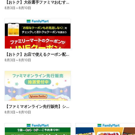
【おトク】大谷選手ファミマおむすび割
8月3日
～
8月10日
【おトク】お店で使えるクーポン配信中
8月3日
～
8月10日
【ファミマオンライン先行販売】シルバニアファミリー
8月3日
～
8月10日