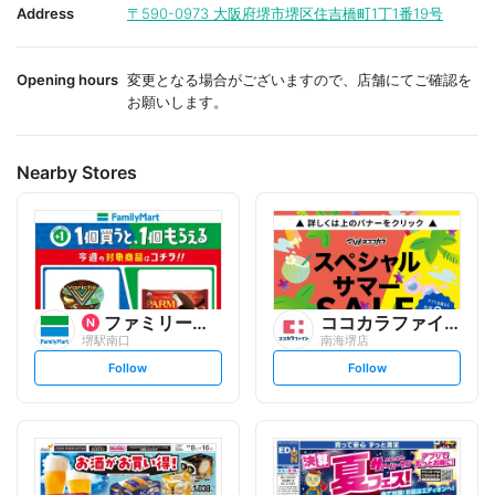
i
i
Address
〒590-0973
大阪府堺市堺区住吉橋町1丁1番19号
t
t
e
e
Opening hours
変更となる場合がございますので、店舗にてご確認を
お願いします。
Nearby Stores
ファミリーマート
ココカラファイン
堺駅南口
南海堺店
s
s
Follow
Follow
e
e
t
t
f
f
o
o
l
l
l
l
o
o
w
w