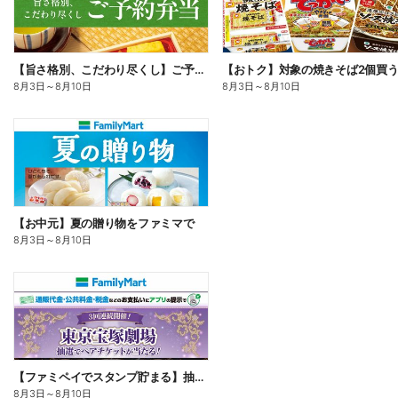
【旨さ格別、こだわり尽くし】ご予約弁当
8月3日
～
8月10日
8月3日
～
8月10日
【お中元】夏の贈り物をファミマで
8月3日
～
8月10日
【ファミペイでスタンプ貯まる】抽選でペアチケットが当たる!
8月3日
～
8月10日