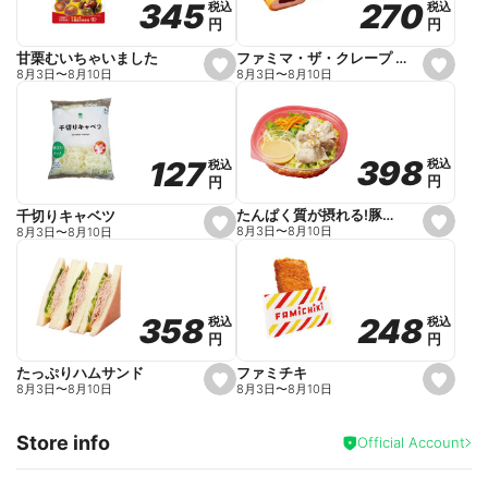
270
270
345
345
税込
税込
税込
税込
r
円
円
円
円
i
t
e
ファミマ・ザ・クレープ 生チョコ
甘栗むいちゃいました
s
s
8月3日
〜
8月10日
8月3日
〜
8月10日
e
e
t
t
f
f
a
a
v
v
o
o
398
398
127
127
税込
税込
税込
税込
r
r
円
円
円
円
i
i
t
t
e
e
たんぱく質が摂れる!豚しゃぶのパスタサラダ
千切りキャベツ
s
s
8月3日
〜
8月10日
8月3日
〜
8月10日
e
e
t
t
f
f
a
a
v
v
o
o
248
248
358
358
税込
税込
税込
税込
r
r
円
円
円
円
i
i
t
t
e
e
ファミチキ
たっぷりハムサンド
s
s
8月3日
〜
8月10日
8月3日
〜
8月10日
e
e
t
t
f
f
Store info
a
a
Official Account
v
v
o
o
r
r