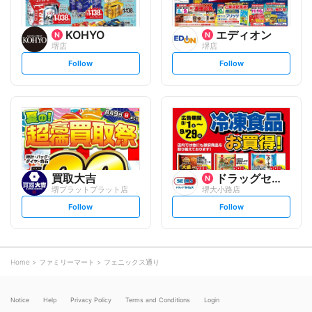
KOHYO
エディオン
堺店
堺店
s
s
Follow
Follow
e
e
t
t
f
f
o
o
l
l
l
l
o
o
w
w
買取大吉
ドラッグセイムス
堺プラットプラット店
堺大小路店
s
s
Follow
Follow
e
e
t
t
f
f
o
o
l
l
l
l
o
o
Home
ファミリーマート
フェニックス通り
w
w
Notice
Help
Privacy Policy
Terms and Conditions
Login