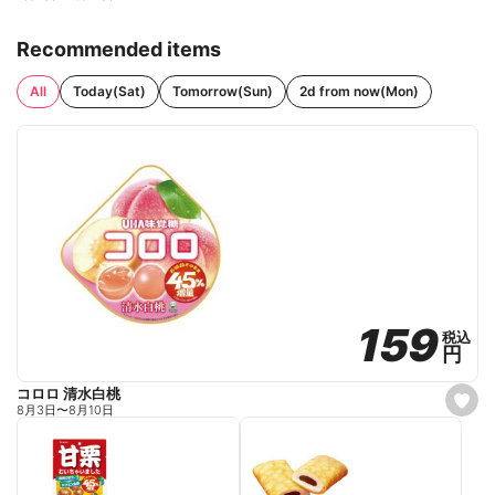
Recommended items
All
Today(Sat)
Tomorrow(Sun)
2d from now(Mon)
159
159
税込
税込
円
円
コロロ 清水白桃
s
8月3日
〜
8月10日
e
t
f
a
v
o