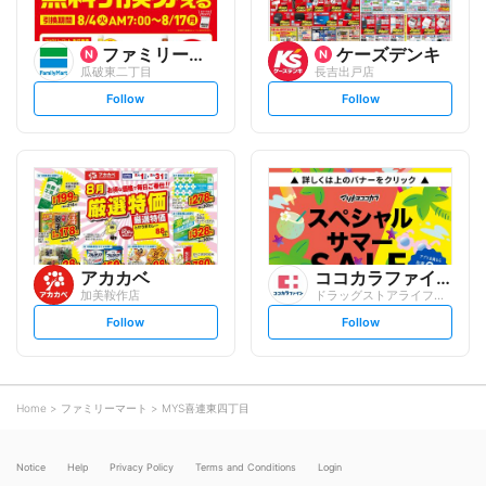
ファミリーマート
ケーズデンキ
瓜破東二丁目
長吉出戸店
s
s
Follow
Follow
e
e
t
t
f
f
o
o
l
l
l
l
o
o
w
w
アカカベ
ココカラファイン
加美鞍作店
ドラッグストアライフォート 平野流町店
s
s
Follow
Follow
e
e
t
t
f
f
o
o
l
l
l
l
o
o
Home
ファミリーマート
MYS喜連東四丁目
w
w
Notice
Help
Privacy Policy
Terms and Conditions
Login