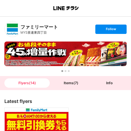
B
r
a
n
ファミリーマート
c
s
Follow
h
e
MYS喜連東四丁目
T
t
o
f
p
o
l
l
o
w
Flyers
(
14
)
Items
(
7
)
Info
Latest flyers