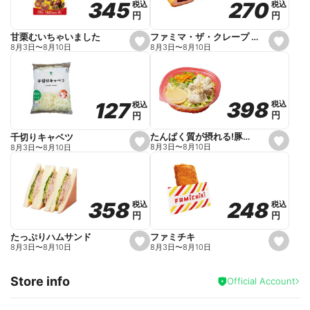
270
270
345
345
税込
税込
税込
税込
r
円
円
円
円
i
t
e
ファミマ・ザ・クレープ 生チョコ
甘栗むいちゃいました
s
s
8月3日
〜
8月10日
8月3日
〜
8月10日
e
e
t
t
f
f
a
a
v
v
o
o
398
398
127
127
税込
税込
税込
税込
r
r
円
円
円
円
i
i
t
t
e
e
たんぱく質が摂れる!豚しゃぶのパスタサラダ
千切りキャベツ
s
s
8月3日
〜
8月10日
8月3日
〜
8月10日
e
e
t
t
f
f
a
a
v
v
o
o
248
248
358
358
税込
税込
税込
税込
r
r
円
円
円
円
i
i
t
t
e
e
ファミチキ
たっぷりハムサンド
s
s
8月3日
〜
8月10日
8月3日
〜
8月10日
e
e
t
t
f
f
Store info
a
a
Official Account
v
v
o
o
r
r