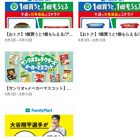
【おトク】1個買うと1個もらえる/アイス
8月3日
～
8月10日
8月3日
～
8月10日
【サンリオ×メーカーマスコット】オリジナルグッズ貰える!
8月3日
～
8月10日