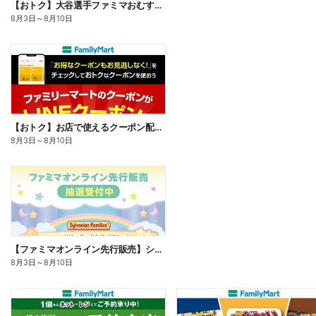
【おトク】大谷選手ファミマおむすび割
8月3日
～
8月10日
【おトク】お店で使えるクーポン配信中
8月3日
～
8月10日
【ファミマオンライン先行販売】シルバニアファミリー
8月3日
～
8月10日