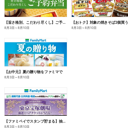
【旨さ格別、こだわり尽くし】ご予約弁当
8月3日
～
8月10日
8月3日
～
8月10日
【お中元】夏の贈り物をファミマで
8月3日
～
8月10日
【ファミペイでスタンプ貯まる】抽選でペアチケットが当たる!
8月3日
～
8月10日