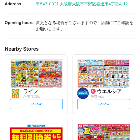
i
i
Address
〒547-0021
大阪府大阪市平野区喜連東4丁目4-12
t
t
e
e
Opening hours
変更となる場合がございますので、店舗にてご確認を
お願いします。
Nearby Stores
ライフ
ウエルシア
八尾竹渕店
平野南店
s
s
Follow
Follow
e
e
t
t
f
f
o
o
l
l
l
l
o
o
w
w