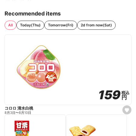
Recommended items
All
Today(Thu)
Tomorrow(Fri)
2d from now(Sat)
159
159
税込
税込
円
円
コロロ 清水白桃
s
8月3日
〜
8月10日
e
t
f
a
v
o