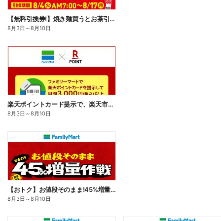
【無料引換券!】焼き麺買うとお茶引換券貰える!
8月3日
～
8月10日
楽天ポイントカード提示で、楽天市場でのお買い物がおトクに!
8月3日
～
8月10日
【おトク】お値段そのまま!45%増量作戦!
8月3日
～
8月10日