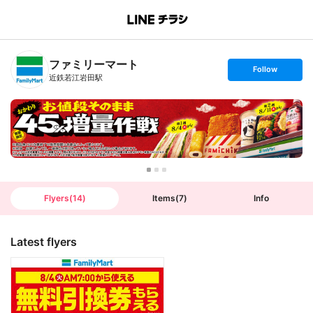
B
r
a
n
ファミリーマート
c
s
Follow
h
e
近鉄若江岩田駅
T
t
o
f
p
o
l
l
o
w
Flyers
(
14
)
Items
(
7
)
Info
Latest flyers