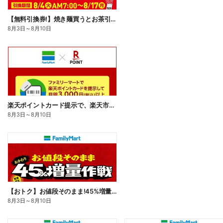
【無料引換券!】焼き麺買うとお茶引換券貰える!
8月3日
～
8月10日
楽天ポイントカード提示で、楽天市場でのお買い物がおトクに!
8月3日
～
8月10日
【おトク】お値段そのまま!45%増量作戦!
8月3日
～
8月10日