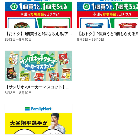
【おトク】1個買うと1個もらえる/アイス
8月3日
～
8月10日
8月3日
～
8月10日
【サンリオ×メーカーマスコット】オリジナルグッズ貰える!
8月3日
～
8月10日