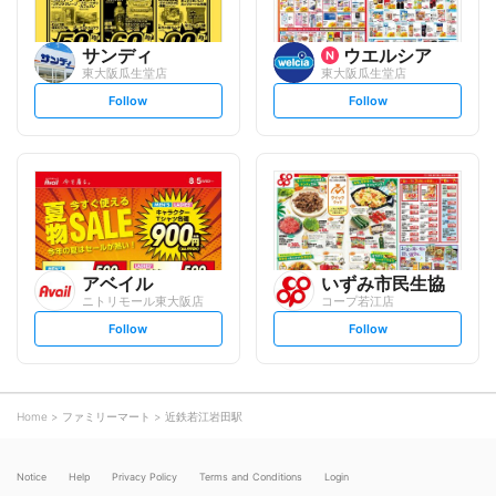
サンディ
ウエルシア
東大阪瓜生堂店
東大阪瓜生堂店
s
s
Follow
Follow
e
e
t
t
f
f
o
o
l
l
l
l
o
o
w
w
アベイル
いずみ市民生協
ニトリモール東大阪店
コープ若江店
s
s
Follow
Follow
e
e
t
t
f
f
o
o
l
l
l
l
o
o
Home
ファミリーマート
近鉄若江岩田駅
w
w
Notice
Help
Privacy Policy
Terms and Conditions
Login