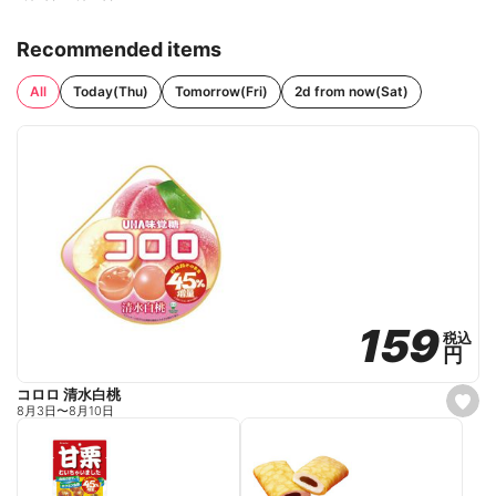
Recommended items
All
Today(Thu)
Tomorrow(Fri)
2d from now(Sat)
159
159
税込
税込
円
円
コロロ 清水白桃
s
8月3日
〜
8月10日
e
t
f
a
v
o