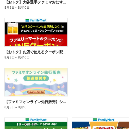
【おトク】大谷選手ファミマおむすび割
8月3日
～
8月10日
【おトク】お店で使えるクーポン配信中
8月3日
～
8月10日
【ファミマオンライン先行販売】シルバニアファミリー
8月3日
～
8月10日