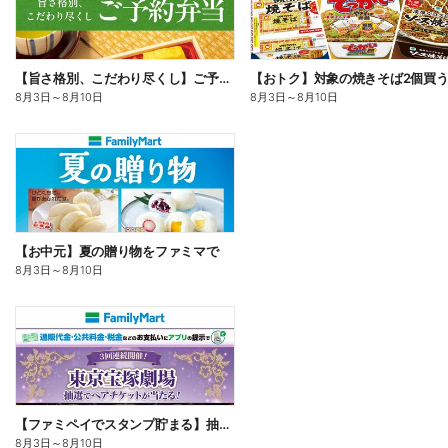
【旨さ格別、こだわり尽くし】ご予約弁当
8月3日
～
8月10日
8月3日
～
8月10日
【お中元】夏の贈り物をファミマで
8月3日
～
8月10日
【ファミペイでスタンプ貯まる】抽選でペアチケットが当たる!
8月3日
～
8月10日