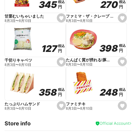
270
270
345
345
税込
税込
税込
税込
r
円
円
円
円
i
t
e
ファミマ・ザ・クレープ 生チョコ
甘栗むいちゃいました
s
s
8月3日
〜
8月10日
8月3日
〜
8月10日
e
e
t
t
f
f
a
a
v
v
o
o
398
398
127
127
税込
税込
税込
税込
r
r
円
円
円
円
i
i
t
t
e
e
たんぱく質が摂れる!豚しゃぶのパスタサラダ
千切りキャベツ
s
s
8月3日
〜
8月10日
8月3日
〜
8月10日
e
e
t
t
f
f
a
a
v
v
o
o
248
248
358
358
税込
税込
税込
税込
r
r
円
円
円
円
i
i
t
t
e
e
ファミチキ
たっぷりハムサンド
s
s
8月3日
〜
8月10日
8月3日
〜
8月10日
e
e
t
t
f
f
Store info
a
a
Official Account
v
v
o
o
r
r