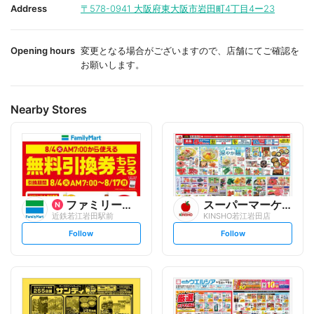
i
i
Address
〒578-0941
大阪府東大阪市岩田町4丁目4ー23
t
t
e
e
Opening hours
変更となる場合がございますので、店舗にてご確認を
お願いします。
Nearby Stores
ファミリーマート
スーパーマーケットKINSH...
近鉄若江岩田駅前
KINSHO若江岩田店
s
s
Follow
Follow
e
e
t
t
f
f
o
o
l
l
l
l
o
o
w
w