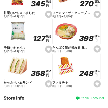
270
270
345
345
税込
税込
税込
税込
r
円
円
円
円
i
t
e
ファミマ・ザ・クレープ 生チョコ
甘栗むいちゃいました
s
s
8月3日
〜
8月10日
8月3日
〜
8月10日
e
e
t
t
f
f
a
a
v
v
o
o
398
398
127
127
税込
税込
税込
税込
r
r
円
円
円
円
i
i
t
t
e
e
たんぱく質が摂れる!豚しゃぶのパスタサラダ
千切りキャベツ
s
s
8月3日
〜
8月10日
8月3日
〜
8月10日
e
e
t
t
f
f
a
a
v
v
o
o
248
248
358
358
税込
税込
税込
税込
r
r
円
円
円
円
i
i
t
t
e
e
ファミチキ
たっぷりハムサンド
s
s
8月3日
〜
8月10日
8月3日
〜
8月10日
e
e
t
t
f
f
Store info
a
a
Official Account
v
v
o
o
r
r