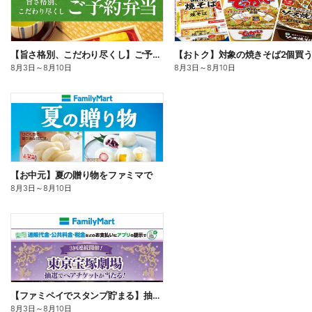
【旨さ格別、こだわり尽くし】ご予約弁当
8月3日
～
8月10日
8月3日
～
8月10日
【お中元】夏の贈り物をファミマで
8月3日
～
8月10日
【ファミペイでスタンプ貯まる】抽選でペアチケットが当たる!
8月3日
～
8月10日