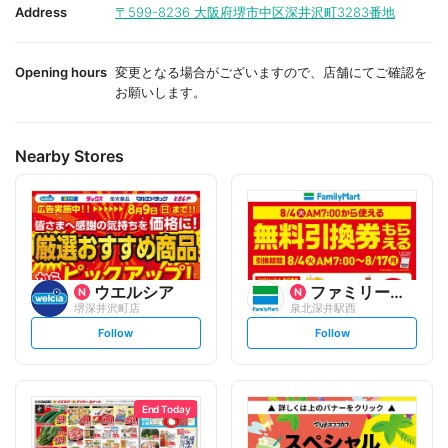
i
i
Address
〒599-8236
大阪府堺市中区深井沢町3283番地
t
t
e
e
Opening hours
変更となる場合がございますので、店舗にてご確認を
お願いします。
Nearby Stores
ウエルシア
ファミリーマート
堺深井沢町店
泉北深井駅西
s
s
Follow
Follow
e
e
t
t
f
f
o
o
l
l
l
l
o
o
End Today
w
w