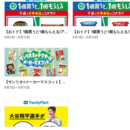
【おトク】1個買うと1個もらえる/アイス
8月3日
～
8月10日
8月3日
～
8月10日
【サンリオ×メーカーマスコット】オリジナルグッズ貰える!
8月3日
～
8月10日