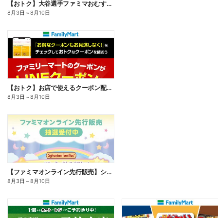
【おトク】大谷選手ファミマおむすび割
8月3日
～
8月10日
【おトク】お店で使えるクーポン配信中
8月3日
～
8月10日
【ファミマオンライン先行販売】シルバニアファミリー
8月3日
～
8月10日