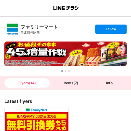
B
r
a
n
ファミリーマート
c
s
Follow
h
e
泉北深井駅前
T
t
o
f
p
o
l
l
o
w
Flyers
(
14
)
Items
(
7
)
Info
Latest flyers