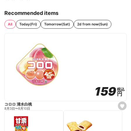
Recommended items
All
Today(Fri)
Tomorrow(Sat)
2d from now(Sun)
159
159
税込
税込
円
円
コロロ 清水白桃
s
8月3日
〜
8月10日
e
t
f
a
v
o