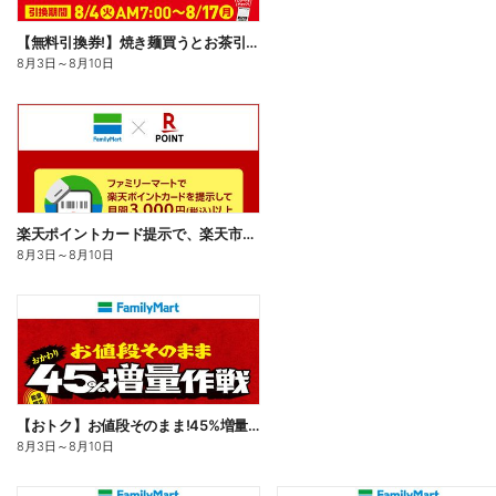
【無料引換券!】焼き麺買うとお茶引換券貰える!
8月3日
～
8月10日
楽天ポイントカード提示で、楽天市場でのお買い物がおトクに!
8月3日
～
8月10日
【おトク】お値段そのまま!45%増量作戦!
8月3日
～
8月10日