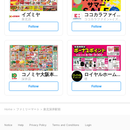
イズミヤ
ココカラファイン
泉北店
ココカラファイン+イズミヤ 泉北店
s
s
Follow
Follow
e
e
t
t
f
f
o
o
l
l
l
l
o
o
w
w
コノミヤ大阪本部
ロイヤルホームセンター
深井店
堺
s
s
Follow
Follow
e
e
t
t
f
f
o
o
l
l
l
l
o
o
Home
ファミリーマート
泉北深井駅前
w
w
Notice
Help
Privacy Policy
Terms and Conditions
Login