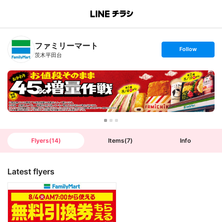
B
r
a
n
ファミリーマート
c
s
Follow
h
e
茨木平田台
T
t
o
f
p
o
l
l
o
w
Flyers
(
14
)
Items
(
7
)
Info
Latest flyers