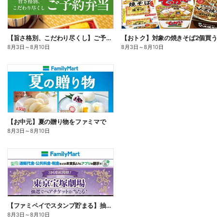
【旨さ格別、こだわり尽くし】ご予約弁当
8月3日
～
8月10日
8月3日
～
8月10日
【お中元】夏の贈り物をファミマで
8月3日
～
8月10日
【ファミペイでスタンプ貯まる】抽選でペアチケットが当たる!
8月3日
～
8月10日