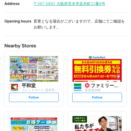
i
i
Address
〒567-0892
大阪府茨木市並木町22番8号
t
t
e
e
Opening hours
変更となる場合がございますので、店舗にてご確認を
お願いします。
Nearby Stores
平和堂
ファミリーマート
フレンドマート 茨木平田店
茨木並木町
s
s
Follow
Follow
e
e
t
t
f
f
o
o
l
l
l
l
o
o
w
w