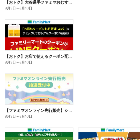
【おトク】大谷選手ファミマおむすび割
8月3日
～
8月10日
【おトク】お店で使えるクーポン配信中
8月3日
～
8月10日
【ファミマオンライン先行販売】シルバニアファミリー
8月3日
～
8月10日