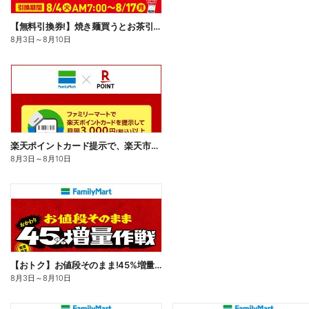
【無料引換券!】焼き麺買うとお茶引換券貰える!
8月3日
～
8月10日
楽天ポイントカード提示で、楽天市場でのお買い物がおトクに!
8月3日
～
8月10日
【おトク】お値段そのまま!45%増量作戦!
8月3日
～
8月10日