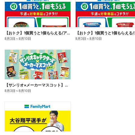
【おトク】1個買うと1個もらえる/アイス
8月3日
～
8月10日
8月3日
～
8月10日
【サンリオ×メーカーマスコット】オリジナルグッズ貰える!
8月3日
～
8月10日