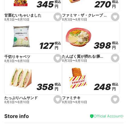
270
270
345
345
税込
税込
税込
税込
r
円
円
円
円
i
t
e
ファミマ・ザ・クレープ 生チョコ
甘栗むいちゃいました
s
s
8月3日
〜
8月10日
8月3日
〜
8月10日
e
e
t
t
f
f
a
a
v
v
o
o
398
398
127
127
税込
税込
税込
税込
r
r
円
円
円
円
i
i
t
t
e
e
たんぱく質が摂れる!豚しゃぶのパスタサラダ
千切りキャベツ
s
s
8月3日
〜
8月10日
8月3日
〜
8月10日
e
e
t
t
f
f
a
a
v
v
o
o
248
248
358
358
税込
税込
税込
税込
r
r
円
円
円
円
i
i
t
t
e
e
ファミチキ
たっぷりハムサンド
s
s
8月3日
〜
8月10日
8月3日
〜
8月10日
e
e
t
t
f
f
Store info
a
a
Official Account
v
v
o
o
r
r