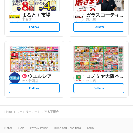
まるとく市場
ガラスコーティング専門店NO...
平田店
茨木店
s
s
Follow
Follow
e
e
t
t
f
f
o
o
l
l
l
l
o
o
w
w
ウエルシア
コノミヤ大阪本部
茨木若園店
茨木店
s
s
Follow
Follow
e
e
t
t
f
f
o
o
l
l
l
l
o
o
Home
ファミリーマート
茨木平田台
w
w
Notice
Help
Privacy Policy
Terms and Conditions
Login