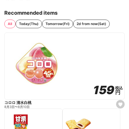
Recommended items
All
Today(Thu)
Tomorrow(Fri)
2d from now(Sat)
159
159
税込
税込
円
円
コロロ 清水白桃
s
8月3日
〜
8月10日
e
t
f
a
v
o