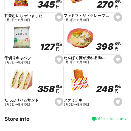
270
270
345
345
税込
税込
税込
税込
r
円
円
円
円
i
t
e
ファミマ・ザ・クレープ 生チョコ
甘栗むいちゃいました
s
s
8月3日
〜
8月10日
8月3日
〜
8月10日
e
e
t
t
f
f
a
a
v
v
o
o
398
398
127
127
税込
税込
税込
税込
r
r
円
円
円
円
i
i
t
t
e
e
たんぱく質が摂れる!豚しゃぶのパスタサラダ
千切りキャベツ
s
s
8月3日
〜
8月10日
8月3日
〜
8月10日
e
e
t
t
f
f
a
a
v
v
o
o
248
248
358
358
税込
税込
税込
税込
r
r
円
円
円
円
i
i
t
t
e
e
ファミチキ
たっぷりハムサンド
s
s
8月3日
〜
8月10日
8月3日
〜
8月10日
e
e
t
t
f
f
Store info
a
a
Official Account
v
v
o
o
r
r