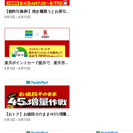
【無料引換券!】焼き麺買うとお茶引換券貰える!
8月3日
～
8月10日
楽天ポイントカード提示で、楽天市場でのお買い物がおトクに!
8月3日
～
8月10日
【おトク】お値段そのまま!45%増量作戦!
8月3日
～
8月10日