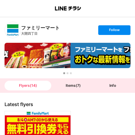
B
r
a
n
ファミリーマート
c
s
Follow
h
e
大開四丁目
T
t
o
f
p
o
l
l
o
w
Flyers
(
14
)
Items
(
7
)
Info
Latest flyers