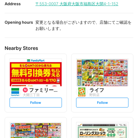
i
i
Address
〒553-0007
大阪府大阪市福島区大開4-1-152
t
t
e
e
Opening hours
変更となる場合がございますので、店舗にてご確認を
お願いします。
Nearby Stores
ファミリーマート
ライフ
大開三丁目
野田店
s
s
Follow
Follow
e
e
t
t
f
f
o
o
l
l
l
l
o
o
w
w