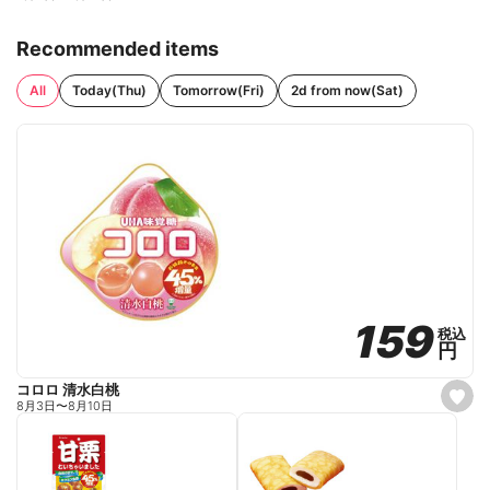
Recommended items
All
Today(Thu)
Tomorrow(Fri)
2d from now(Sat)
159
159
税込
税込
円
円
コロロ 清水白桃
s
8月3日
〜
8月10日
e
t
f
a
v
o