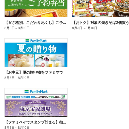
【旨さ格別、こだわり尽くし】ご予約弁当
8月3日
～
8月10日
8月3日
～
8月10日
【お中元】夏の贈り物をファミマで
8月3日
～
8月10日
【ファミペイでスタンプ貯まる】抽選でペアチケットが当たる!
8月3日
～
8月10日