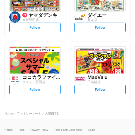
ヤマダデンキ
ダイエー
大阪野田店
此花店
s
s
Follow
Follow
e
e
t
t
f
f
o
o
l
l
l
l
o
o
w
w
ココカラファイン
MaxValu
ウイステ野田店
千鳥橋店
s
s
Follow
Follow
e
e
t
t
f
f
o
o
l
l
l
l
o
o
Home
ファミリーマート
大開四丁目
w
w
Notice
Help
Privacy Policy
Terms and Conditions
Login