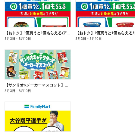
【おトク】1個買うと1個もらえる/アイス
8月3日
～
8月10日
8月3日
～
8月10日
【サンリオ×メーカーマスコット】オリジナルグッズ貰える!
8月3日
～
8月10日