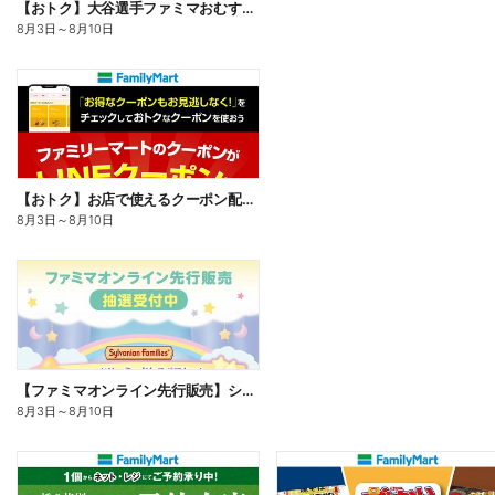
【おトク】大谷選手ファミマおむすび割
8月3日
～
8月10日
【おトク】お店で使えるクーポン配信中
8月3日
～
8月10日
【ファミマオンライン先行販売】シルバニアファミリー
8月3日
～
8月10日