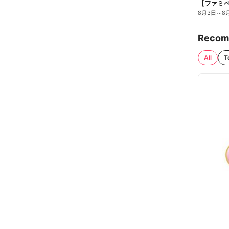
8月3日
～
8
Recom
All
T