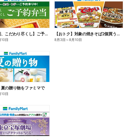
【旨さ格別、こだわり尽くし】ご予約弁当
【おトク】対象の焼きそば2個買うと100円引き!
月10日
8月3日
～
8月10日
】夏の贈り物をファミマで
月10日