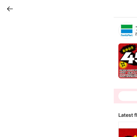
LINEチラシ
B
r
a
n
c
h
T
o
p
Latest f