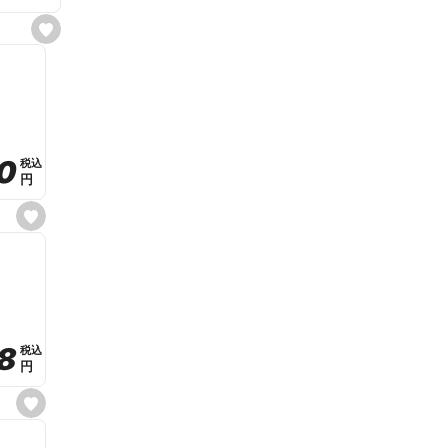
s
e
t
f
a
v
o
r
i
t
0
0
税込
税込
e
円
円
s
e
t
f
a
v
o
r
i
t
8
8
e
税込
税込
円
円
s
e
t
f