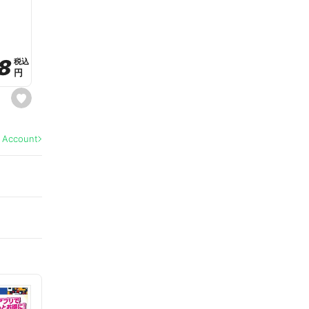
a
v
o
r
i
t
8
8
e
税込
税込
円
円
s
e
t
f
a
l Account
v
o
r
i
t
e