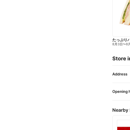
たっぷり
8月3日
〜
8
Store i
Address
Opening 
Nearby 