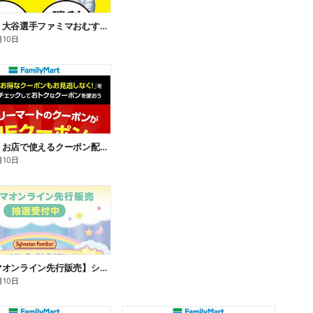
【おトク】大谷選手ファミマおむすび割
月10日
【おトク】お店で使えるクーポン配信中
月10日
【ファミマオンライン先行販売】シルバニアファミリー
月10日