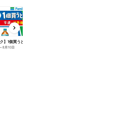
t
x
e
n
ク】1個買うと1個もらえる/麦茶
～
8月10日