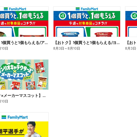
【おトク】1個買うと1個もらえる/アイス
【おトク】1個買うと1個もらえる/ヨーグルト
【おト
月10日
8月3日
～
8月10日
8月3日
【サンリオ×メーカーマスコット】オリジナルグッズ貰える!
月10日