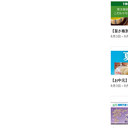
8月3日
～
8
【お中元
8月3日
～
8