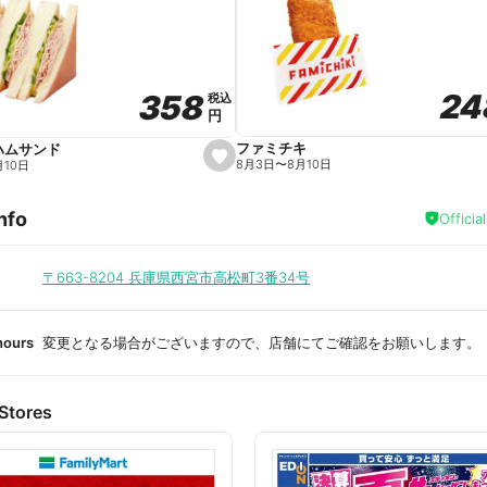
a
v
o
r
i
t
24
24
358
358
e
税込
税込
円
円
ファミチキ
ハムサンド
s
8月3日
〜
8月10日
月10日
e
t
f
nfo
a
Officia
v
o
r
i
〒663-8204
兵庫県西宮市高松町3番34号
t
e
hours
変更となる場合がございますので、店舗にてご確認をお願いします。
Stores