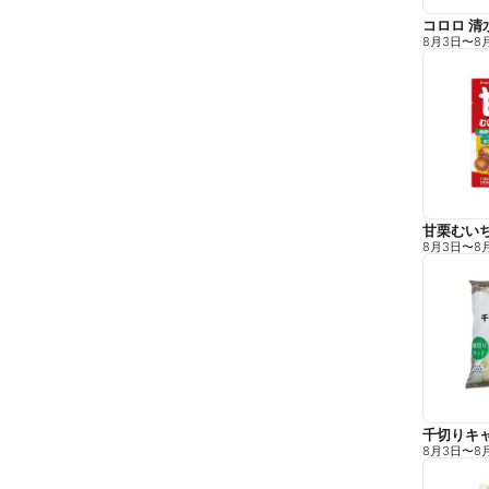
コロロ 清
8月3日
〜
8
甘栗むい
8月3日
〜
8
千切りキ
8月3日
〜
8