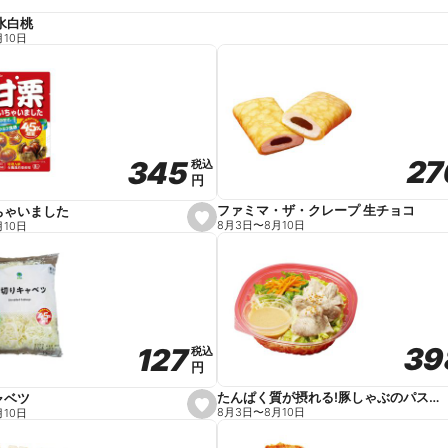
水白桃
月10日
27
27
345
345
税込
税込
円
円
ファミマ・ザ・クレープ 生チョコ
ちゃいました
s
8月3日
〜
8月10日
月10日
e
t
f
a
v
o
r
i
t
39
39
127
127
e
税込
税込
円
円
たんぱく質が摂れる!豚しゃぶのパスタサラダ
ャベツ
s
8月3日
〜
8月10日
月10日
e
t
f