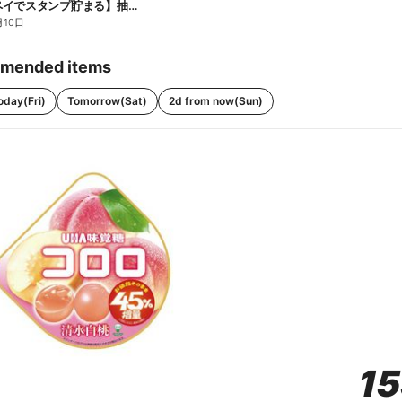
【ファミペイでスタンプ貯まる】抽選でペアチケットが当たる!
月10日
mended items
oday(Fri)
Tomorrow(Sat)
2d from now(Sun)
1
1