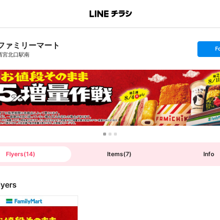
ファミリーマート
s
F
e
西宮北口駅南
t
f
o
l
l
o
w
Flyers
(
14
)
Items
(
7
)
Info
lyers