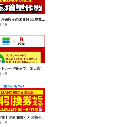
【おトク】お値段そのまま!45%増量作戦!
月10日
楽天ポイントカード提示で、楽天市場でのお買い物がおトクに!
月10日
【無料引換券!】焼き麺買うとお茶引換券貰える!
月10日